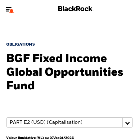
Bienvenue sur le site BlackRock pour les particuliers
Pour accéder directement à un autre site BlackRock, veuillez mettre à
jour
votre type d'utilisateur
.
OBLIGATIONS
BGF Fixed Income
Nous connaître
Global Opportunities
Produits
Fund
Thèmes
Education
Particuliers
Valeur liquidative (VL) au 07/août/2026