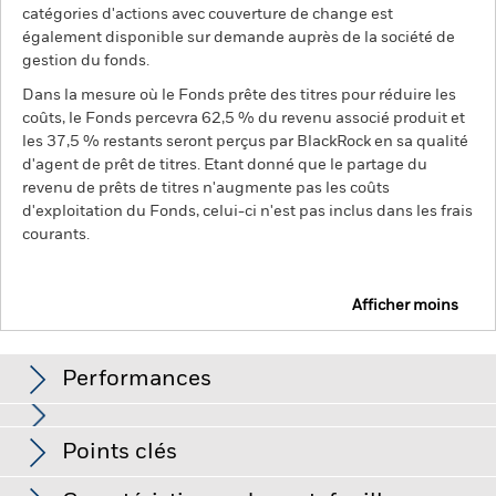
catégories d'actions avec couverture de change est
également disponible sur demande auprès de la société de
gestion du fonds.
Dans la mesure où le Fonds prête des titres pour réduire les
coûts, le Fonds percevra 62,5 % du revenu associé produit et
les 37,5 % restants seront perçus par BlackRock en sa qualité
d'agent de prêt de titres. Etant donné que le partage du
revenu de prêts de titres n'augmente pas les coûts
d'exploitation du Fonds, celui-ci n'est pas inclus dans les frais
courants.
Afficher moins
BGF Fixed Income Global Opportunities Fund
Performances
Graphique
Points clés
Les titres de créance de qualité inférieure à investment grade
(non-investment grade) sont plus sensibles aux variations de
taux d'intérêt et présentent un « risque de crédit » plus élevé