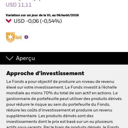
USD 11,11
Variation sur un jour de la VL au 06/août/2026
Intermédiaires financiers
USD -0,06 (-0,54%)
France
Change location
BlackRock
Aperçu
iShares
Approche d'investissement
Aladdin
Le Fonds a pour objectif de produire un niveau de revenu
élevé sur votre investissement. Le Fonds investit à l’échelle
mondiale au moins 70% du total de son actif en actions. Le
Notre société
gestionnaire de portefeuille peut utiliser des produits dérivés
pour réduire le risque au sein du portefeuille du Fonds,
réduire les coûts d’investissement et produire un revenu
supplémentaire. Les produits dérivés sont des
investissements dont le prix est basé sur un ou plusieurs
actifs sous-jacents. Par le biais de produits dérivés, le Fonds