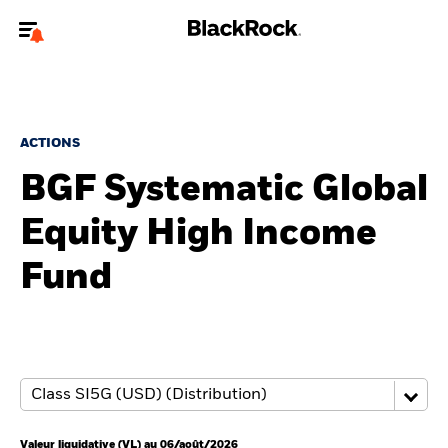
Bienvenue sur le site BlackRock pour les investisseurs
professionnels.
Pour accéder directement à un autre site BlackRock, veuillez mettre à
jour
votre type d'utilisateur
.
ACTIONS
BGF Systematic Global
Nous connaître
Equity High Income
Produits
Fund
Thèmes
ETF iShares
Analyses
Education
Valeur liquidative (VL) au 06/août/2026