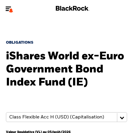
Bienvenue sur le site BlackRock pour les investisseurs
professionnels.
Pour accéder directement à un autre site BlackRock, veuillez mettre à
jour
votre type d'utilisateur
.
OBLIGATIONS
iShares World ex-Euro
Nous connaître
Government Bond
Produits
Index Fund (IE)
Thèmes
ETF iShares
Analyses
Education
Valeur liquidative (VL) au 05/août/2026