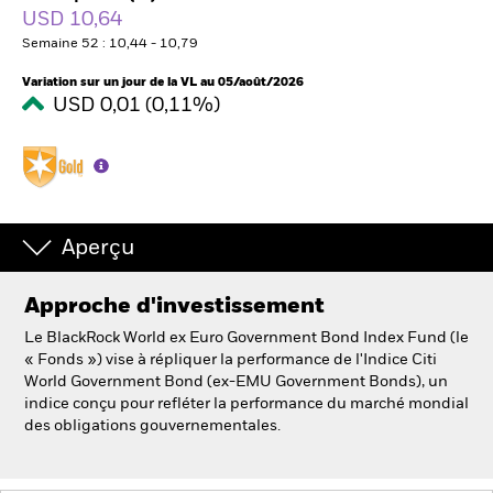
USD 10,64
Semaine 52 : 10,44 - 10,79
Intermédiaires financiers
Variation sur un jour de la VL au 05/août/2026
USD 0,01 (0,11%)
France
Change location
BlackRock
Aperçu
iShares
Approche d'investissement
Aladdin
Le BlackRock World ex Euro Government Bond Index Fund (le
Notre société
« Fonds ») vise à répliquer la performance de l'Indice Citi
World Government Bond (ex-EMU Government Bonds), un
indice conçu pour refléter la performance du marché mondial
des obligations gouvernementales.