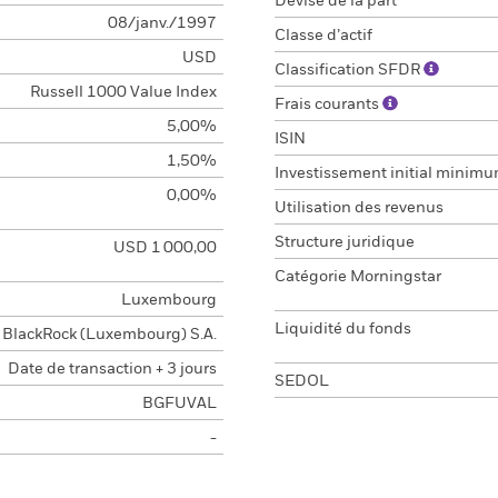
Devise de la part
08/janv./1997
Classe d’actif
USD
Classification SFDR
Russell 1000 Value Index
Frais courants
5,00%
ISIN
1,50%
Investissement initial minim
0,00%
Utilisation des revenus
Structure juridique
USD 1 000,00
Catégorie Morningstar
Luxembourg
Liquidité du fonds
BlackRock (Luxembourg) S.A.
Date de transaction + 3 jours
SEDOL
BGFUVAL
-