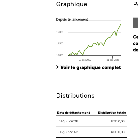
Graphique
P
Depuis le lancement
Depuis le lancement
Line chart with 47 data points.
The chart has 1 X axis displaying Time. Ran
15 000
The chart has 1 Y axis displaying values. Range
Ce
co
12 500
do
10 000
31 déc 2023
31 déc 2025
Ch
End of interactive chart.
Ba
Voir le graphique complet
Th
Th
Distributions
V
Date de détachement
Distribution totale
31/juil./2026
USD 0,09
30/juin/2026
USD 0,08