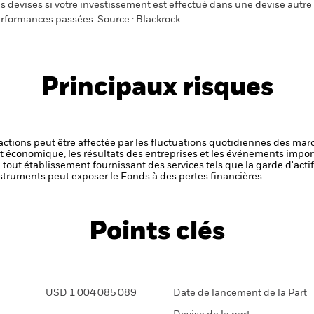
s devises si votre investissement est effectué dans une devise autre q
rformances passées. Source : Blackrock
Principaux risques
s actions peut être affectée par les fluctuations quotidiennes des mar
et économique, les résultats des entreprises et les événements import
de tout établissement fournissant des services tels que la garde d'acti
struments peut exposer le Fonds à des pertes financières.
Points clés
USD 1 004 085 089
Date de lancement de la Part