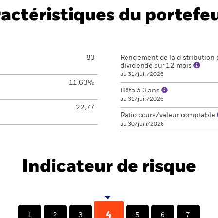
actéristiques du portefeu
83
Rendement de la distribution 
dividende sur 12 mois
au 31/juil./2026
11,63%
Bêta à 3 ans
au 31/juil./2026
22,77
Ratio cours/valeur comptable
au 30/juin/2026
Indicateur de risque
4
1
2
3
5
6
7