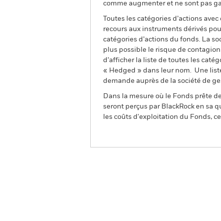
comme augmenter et ne sont pas gara
Toutes les catégories d’actions avec
recours aux instruments dérivés pour
catégories d’actions du fonds. La so
plus possible le risque de contagio
d’afficher la liste de toutes les cat
« Hedged » dans leur nom. Une liste
demande auprès de la société de ge
Dans la mesure où le Fonds prête des
seront perçus par BlackRock en sa qu
les coûts d'exploitation du Fonds, cel
BGF US Basic Value Fund
Aperçu
Performances