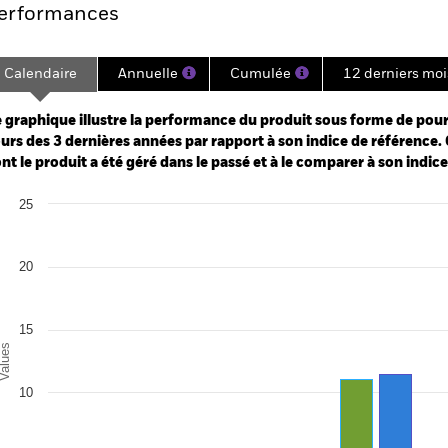
erformances
Calendaire
Annuelle
Cumulée
12 derniers moi
ge: 2022-09-30 00:00:00 to 2026-07-31 00:00:00.
: 0 to 75.
 graphique illustre la performance du produit sous forme de pour
urs des 3 dernières années par rapport à son indice de référence. 
nt le produit a été géré dans le passé et à le comparer à son indic
art
25
r chart with 2 data series.
e chart has 1 X axis displaying categories.
e chart has 1 Y axis displaying Values. Range: 0 to 25.
20
15
alues
10