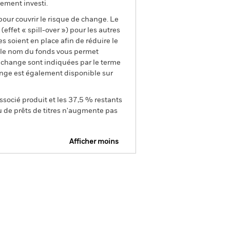
ement investi.
pour couvrir le risque de change. Le
ffet « spill-over ») pour les autres
s soient en place afin de réduire le
s le nom du fonds vous permet
de change sont indiquées par le terme
ange est également disponible sur
ssocié produit et les 37,5 % restants
u de prêts de titres n'augmente pas
Afficher moins
e
Prospectus
Télécharger
nique
tions
Documentation