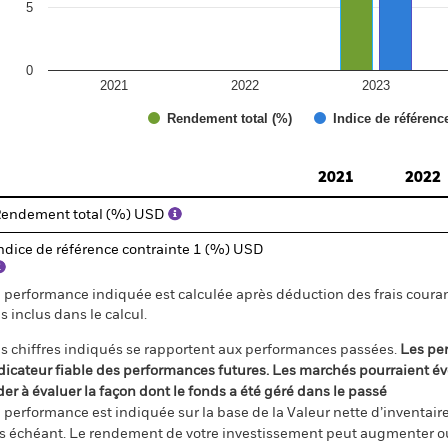
5
0
2021
2022
2023
Rendement total (%)
Indice de référenc
d of interactive chart.
2021
2022
endement total (%) USD
ndice de référence contrainte 1 (%) USD
 performance indiquée est calculée après déduction des frais courant
s inclus dans le calcul.
s chiffres indiqués se rapportent aux performances passées.
Les pe
dicateur fiable des performances futures. Les marchés pourraient év
der à évaluer la façon dont le fonds a été géré dans le passé
 performance est indiquée sur la base de la Valeur nette d’inventaire 
s échéant. Le rendement de votre investissement peut augmenter ou