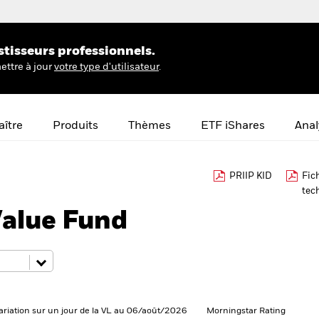
stisseurs professionnels.
ettre à jour
votre type d'utilisateur
.
ître
Produits
Thèmes
ETF iShares
Anal
PRIIP KID
Fic
tec
Value Fund
ariation sur un jour de la VL au 06/août/2026
Morningstar Rating