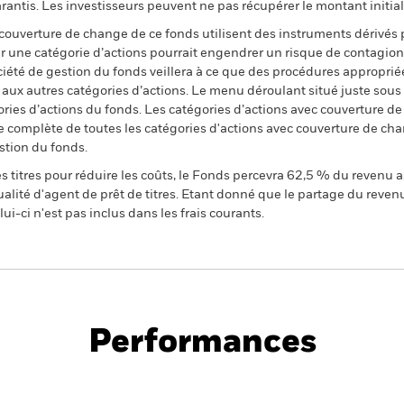
ntis. Les investisseurs peuvent ne pas récupérer le montant initial
 couverture de change de ce fonds utilisent des instruments dérivés 
 une catégorie d’actions pourrait engendrer un risque de contagion (e
ciété de gestion du fonds veillera à ce que des procédures appropriée
n aux autres catégories d’actions. Le menu déroulant situé juste sou
égories d’actions du fonds. Les catégories d’actions avec couverture 
 complète de toutes les catégories d'actions avec couverture de ch
stion du fonds.
 titres pour réduire les coûts, le Fonds percevra 62,5 % du revenu a
alité d'agent de prêt de titres. Etant donné que le partage du reven
ui-ci n'est pas inclus dans les frais courants.
PRIIP KID
Fich
tech
Performances
Points clés
Gérants
Principales posi