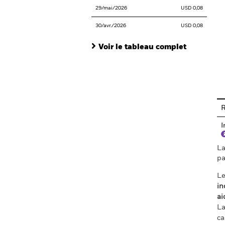
29/mai/2026
USD 0,08
30/avr./2026
USD 0,08
Voir le tableau complet
En
R
I
La
pa
Le
in
ai
La
ca