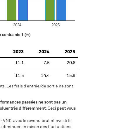
2024
2025
e contrainte 1 (%)
2023
2024
2025
11,1
7,5
20,6
11,5
14,4
15,9
s. Les frais d’entrée/de sortie ne sont
rformances passées ne sont pas un
oluer très différemment. Ceci peut vous
(VNI), avec le revenu brut réinvesti le
 diminuer en raison des fluctuations