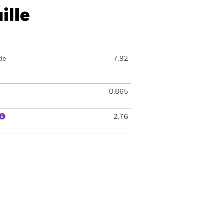
ille
de
7,92
0,865
2,76