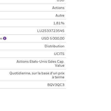
USD
Actions
Autre
1,81%
LU2533723545
um
USD 5 000,00
Distribution
UCITS
Actions Etats-Unis Gdes Cap.
Value
Quotidienne, sur la base d'un prix
à terme
BQV3QC3