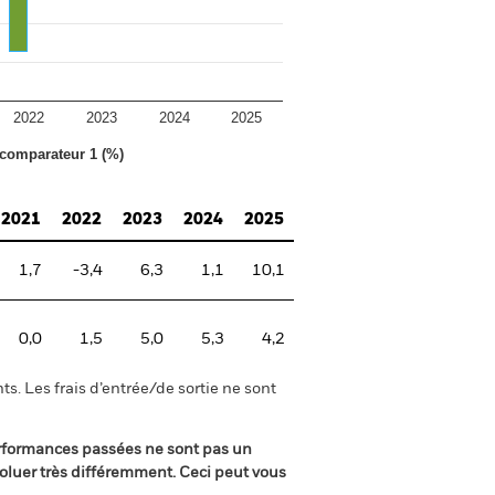
2022
2023
2024
2025
 comparateur 1 (%)
2021
2022
2023
2024
2025
1,7
-3,4
6,3
1,1
10,1
0,0
1,5
5,0
5,3
4,2
s. Les frais d’entrée/de sortie ne sont
rformances passées ne sont pas un
oluer très différemment. Ceci peut vous