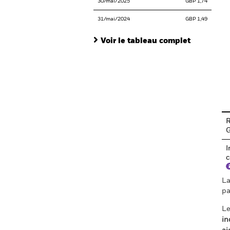
30/mai/2025
GBP 1,74
31/mai/2024
GBP 1,49
Voir le tableau complet
En
R
I
c
La
pa
Le
in