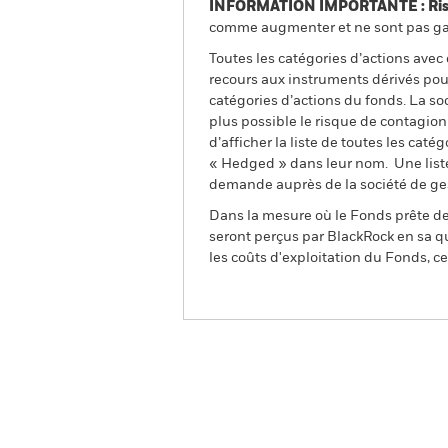
INFORMATION IMPORTANTE : Risque
comme augmenter et ne sont pas gara
Toutes les catégories d’actions avec
recours aux instruments dérivés pour
catégories d’actions du fonds. La so
plus possible le risque de contagio
d’afficher la liste de toutes les cat
« Hedged » dans leur nom. Une liste
demande auprès de la société de ge
Dans la mesure où le Fonds prête des
seront perçus par BlackRock en sa qu
les coûts d'exploitation du Fonds, cel
BSF Global Event Driven 
Aperçu
Performances