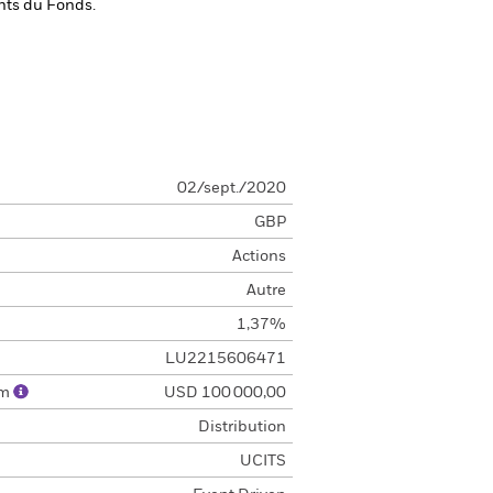
ents du Fonds.
02/sept./2020
GBP
Actions
Autre
1,37%
LU2215606471
um
USD 100 000,00
Distribution
UCITS