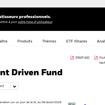
stisseurs professionnels.
ettre à jour
votre type d'utilisateur
.
ître
Produits
Thèmes
ETF iShares
Anal
PRIIP KID
Fic
tec
nt Driven Fund
ariation sur un jour de la VL au 06/août/2026