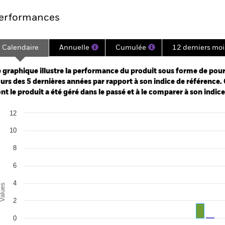
erformances
Calendaire
Annuelle
Cumulée
12 derniers moi
ge: 2020-09-30 00:00:00 to 2026-07-31 00:00:00.
: 0 to 30.
 graphique illustre la performance du produit sous forme de pour
urs des 5 dernières années par rapport à son indice de référence. 
nt le produit a été géré dans le passé et à le comparer à son indic
art
12
r chart with 2 data series.
e chart has 1 X axis displaying categories.
10
e chart has 1 Y axis displaying Values. Range: -6 to 12.
8
6
4
alues
2
0