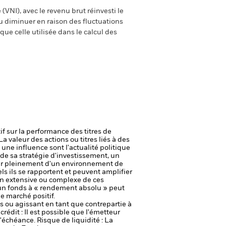
(VNI), avec le revenu brut réinvesti le
 diminuer en raison des fluctuations
ue celle utilisée dans le calcul des
if sur la performance des titres de
La valeur des actions ou titres liés à des
une influence sont l'actualité politique
 de sa stratégie d'investissement, un
ter pleinement d'un environnement de
ls ils se rapportent et peuvent amplifier
ion extensive ou complexe de ces
 un fonds à « rendement absolu » peut
 marché positif.
fs ou agissant en tant que contrepartie à
crédit : Il est possible que l'émetteur
 l'échéance.
Risque de liquidité : La