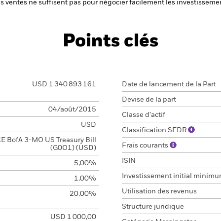
 les ventes ne suffisent pas pour négocier facilement les investissem
Points clés
USD 1 340 893 161
Date de lancement de la Part
Devise de la part
04/août/2015
Classe d’actif
USD
Classification SFDR
CE BofA 3-MO US Treasury Bill
Frais courants
(G0O1) (USD)
ISIN
5,00%
Investissement initial minim
1,00%
Utilisation des revenus
20,00%
Structure juridique
USD 1 000,00