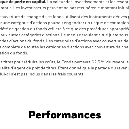
 de perte en capital.
La valeur des investissements et les reven
ntis. Les investisseurs peuvent ne pas récupérer le montant initial
 couverture de change de ce fonds utilisent des instruments dérivés 
 une catégorie d’actions pourrait engendrer un risque de contagion (e
ciété de gestion du fonds veillera à ce que des procédures appropriée
n aux autres catégories d’actions. Le menu déroulant situé juste sou
égories d’actions du fonds. Les catégories d’actions avec couverture 
 complète de toutes les catégories d'actions avec couverture de ch
stion du fonds.
 titres pour réduire les coûts, le Fonds percevra 62,5 % du revenu a
alité d'agent de prêt de titres. Etant donné que le partage du reven
ui-ci n'est pas inclus dans les frais courants.
PRIIP KID
Fich
Fund
tech
Performances
Points clés
Gérants
Principales posi