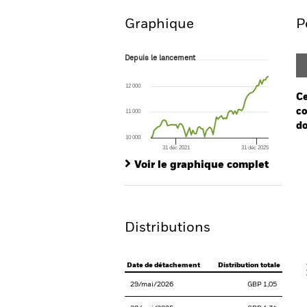
Graphique
P
Depuis le lancement
Depuis le lancement
Line chart with 71 data points.
The chart has 1 X axis displaying Time. Ran
12 000
The chart has 1 Y axis displaying values. Range
Ce
co
11 000
do
10 000
31 déc 2021
31 déc 2025
Ch
End of interactive chart.
Ba
Voir le graphique complet
Th
Th
Distributions
V
Date de détachement
Distribution totale
29/mai/2026
GBP 1,05