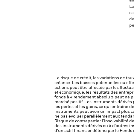
ai
La
ca
de
pe
Le risque de crédit, les variations de tau
créance. Les baisses potentielles ou effe
actions peut être affectée par les fluctu
et économique, les résultats des entrepr
fonds à « rendement absolu » peut ne p
marché positif.
Les instruments dérivés p
les pertes et les gains, ce qui entraîne 
instruments peut avoir un impact plus 
ne pas évoluer parallèlement aux tenda
Risque de contrepartie : l'insolvabilité 
des instruments dérivés ou à d'autres i
d'un actif financier détenu par le Fonds 