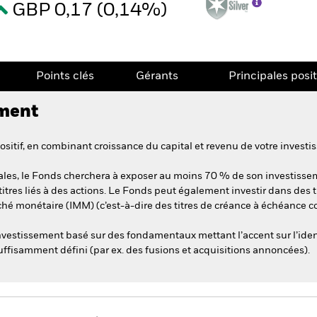
GBP 0,17 (0,14%)
Points clés
Gérants
Principales posi
ement
itif, en combinant croissance du capital et revenu de votre investi
es, le Fonds cherchera à exposer au moins 70 % de son investisseme
itres liés à des actions. Le Fonds peut également investir dans des ti
é monétaire (IMM) (c’est-à-dire des titres de créance à échéance cou
vestissement basé sur des fondamentaux mettant l’accent sur l’iden
ffisamment défini (par ex. des fusions et acquisitions annoncées).