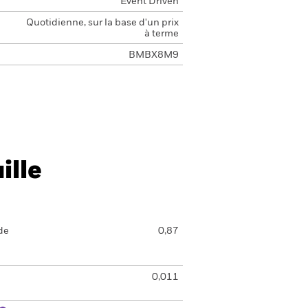
Event Driven
Quotidienne, sur la base d'un prix
à terme
BMBX8M9
ille
de
0,87
0,011