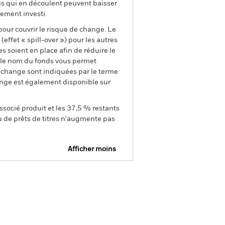
us qui en découlent peuvent baisser
ement investi.
pour couvrir le risque de change. Le
ffet « spill-over ») pour les autres
s soient en place afin de réduire le
s le nom du fonds vous permet
de change sont indiquées par le terme
ange est également disponible sur
ssocié produit et les 37,5 % restants
u de prêts de titres n'augmente pas
Afficher moins
e
Prospectus
Télécharger
nique
tions
Documentation