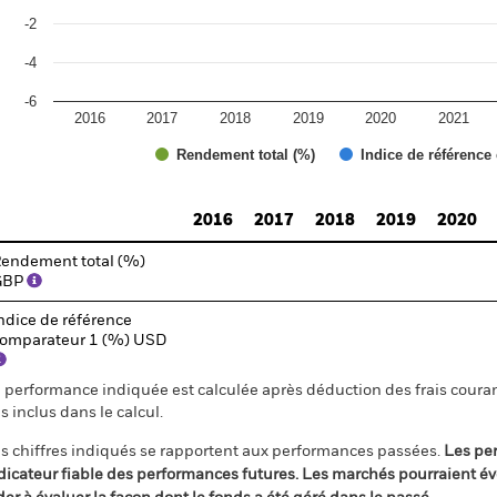
-2
-4
-6
2016
2017
2018
2019
2020
2021
Rendement total (%)
Indice de référence
d of interactive chart.
2016
2017
2018
2019
2020
endement total (%)
GBP
ndice de référence
omparateur 1 (%) USD
 performance indiquée est calculée après déduction des frais courant
s inclus dans le calcul.
s chiffres indiqués se rapportent aux performances passées.
Les pe
dicateur fiable des performances futures. Les marchés pourraient év