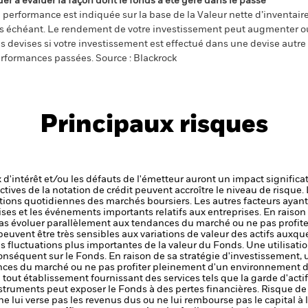
der à évaluer la façon dont le fonds a été géré dans le passé
 performance est indiquée sur la base de la Valeur nette d’inventaire 
s échéant. Le rendement de votre investissement peut augmenter ou
s devises si votre investissement est effectué dans une devise autre q
rformances passées. Source : Blackrock
Principaux risques
x d'intérêt et/ou les défauts de l'émetteur auront un impact significat
ctives de la notation de crédit peuvent accroître le niveau de risque.
ations quotidiennes des marchés boursiers. Les autres facteurs ayant 
ises et les événements importants relatifs aux entreprises.
En raison
as évoluer parallèlement aux tendances du marché ou ne pas profi
euvent être très sensibles aux variations de valeur des actifs auxque
des fluctuations plus importantes de la valeur du Fonds. Une utilisat
conséquent sur le Fonds.
En raison de sa stratégie d'investissement,
nces du marché ou ne pas profiter pleinement d'un environnement de
de tout établissement fournissant des services tels que la garde d'acti
nstruments peut exposer le Fonds à des pertes financières.
Risque de 
ne lui verse pas les revenus dus ou ne lui rembourse pas le capital à