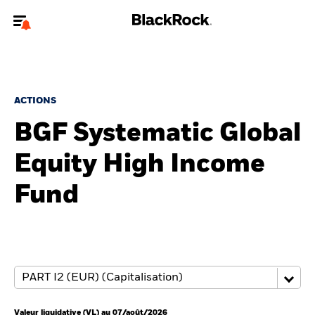
Bienvenue sur le site BlackRock pour les investisseurs
professionnels.
Pour accéder directement à un autre site BlackRock, veuillez mettre à
jour
votre type d'utilisateur
.
ACTIONS
BGF Systematic Global
Nous connaître
Equity High Income
Produits
Fund
Thèmes
ETF iShares
Analyses
Education
Valeur liquidative (VL) au 07/août/2026