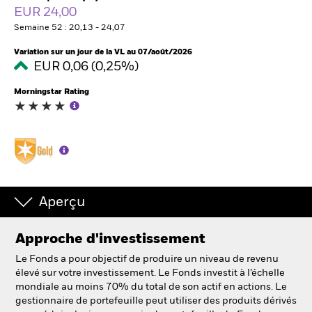
EUR 24,00
Semaine 52 : 20,13 - 24,07
Intermédiaires financiers
Variation sur un jour de la VL au 07/août/2026
EUR 0,06 (0,25%)
France
Change location
Morningstar Rating
BlackRock
iShares
Aladdin
Aperçu
Notre société
Approche d'investissement
Le Fonds a pour objectif de produire un niveau de revenu
élevé sur votre investissement. Le Fonds investit à l’échelle
mondiale au moins 70% du total de son actif en actions. Le
gestionnaire de portefeuille peut utiliser des produits dérivés