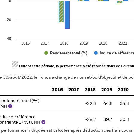
0
-20
-40
2016
2017
2018
2019
2020
2021
Rendement total (%)
Indice de référenc
d of interactive chart.
Durant cette période, la performance a été réalisée dans des circon
e 30/août/2022, le Fonds a changé de nom et/ou d’objectif et de pol
2016
2017
2018
2019
2020
endement total (%)
-22,3
44,8
34,8
CNH
ndice de référence
-29,2
39,7
30,8
ontrainte 1 (%) CNH
 performance indiquée est calculée après déduction des frais courant