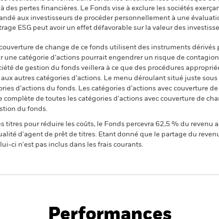
 des pertes financières. Le Fonds vise à exclure les sociétés exerça
mandé aux investisseurs de procéder personnellement à une évaluati
iltrage ESG peut avoir un effet défavorable sur la valeur des inves
 couverture de change de ce fonds utilisent des instruments dérivés 
 une catégorie d’actions pourrait engendrer un risque de contagion (e
ciété de gestion du fonds veillera à ce que des procédures appropriée
n aux autres catégories d’actions. Le menu déroulant situé juste sou
égories d’actions du fonds. Les catégories d’actions avec couverture 
 complète de toutes les catégories d'actions avec couverture de ch
stion du fonds.
 titres pour réduire les coûts, le Fonds percevra 62,5 % du revenu a
alité d'agent de prêt de titres. Etant donné que le partage du reven
ui-ci n'est pas inclus dans les frais courants.
PRIIP KID
Fiche
Prospe
e Opportunities
technique
Téléch
Performances