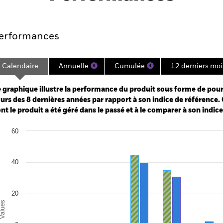
Points clés
Gérants
Principales posi
erformances
Calendaire
Annuelle
Cumulée
12 derniers moi
ge: 2017-11-01 00:00:00 to 2026-07-31 00:00:00.
: -40 to 80.
 graphique illustre la performance du produit sous forme de pour
urs des 8 dernières années par rapport à son indice de référence. 
nt le produit a été géré dans le passé et à le comparer à son indic
art
60
r chart with 2 data series.
e chart has 1 X axis displaying categories.
e chart has 1 Y axis displaying Values. Range: -40 to 60.
40
20
alues