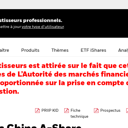
stisseurs professionnels.
ettre à jour
votre type d'utilisateur
.
ître
Produits
Thèmes
ETF iShares
Anal
tisseurs est attirée sur le fait que
s de L’Autorité des marchés financi
portionnée sur la prise en compte d
stion.
PRIIP KID
Fiche
Prospectus
technique