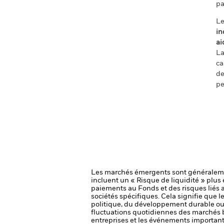
pa
Le
in
ai
La
ca
de
pe
Les marchés émergents sont généralemen
incluent un « Risque de liquidité » plus é
paiements au Fonds et des risques liés
sociétés spécifiques. Cela signifie que 
politique, du développement durable ou
fluctuations quotidiennes des marchés bo
entreprises et les événements importants