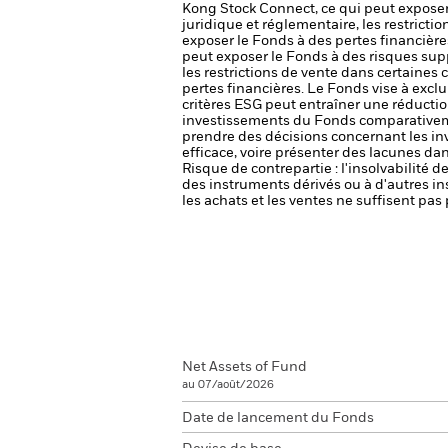
Kong Stock Connect, ce qui peut exposer 
juridique et réglementaire, les restrict
exposer le Fonds à des pertes financière
peut exposer le Fonds à des risques supp
les restrictions de vente dans certaines
pertes financières.
Le Fonds vise à exclu
critères ESG peut entraîner une réduction
investissements du Fonds comparativemen
prendre des décisions concernant les i
efficace, voire présenter des lacunes da
Risque de contrepartie : l'insolvabilité 
des instruments dérivés ou à d'autres i
les achats et les ventes ne suffisent pa
Net Assets of Fund
au 07/août/2026
Date de lancement du Fonds