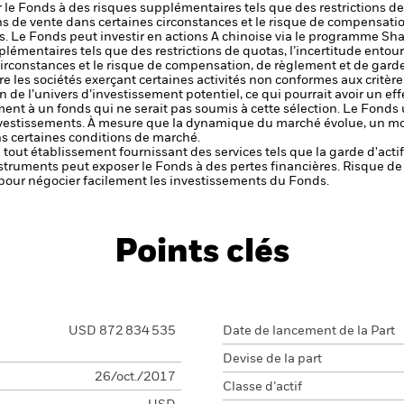
le Fonds à des risques supplémentaires tels que des restrictions de 
ions de vente dans certaines circonstances et le risque de compensat
s.
Le Fonds peut investir en actions A chinoise via le programme S
lémentaires tels que des restrictions de quotas, l’incertitude entour
 circonstances et le risque de compensation, de règlement et de gar
re les sociétés exerçant certaines activités non conformes aux critère
 de l’univers d’investissement potentiel, ce qui pourrait avoir un eff
t à un fonds qui ne serait pas soumis à cette sélection.
Le Fonds u
nvestissements. À mesure que la dynamique du marché évolue, un mo
ns certaines conditions de marché.
de tout établissement fournissant des services tels que la garde d'acti
nstruments peut exposer le Fonds à des pertes financières.
Risque de 
s pour négocier facilement les investissements du Fonds.
Points clés
USD 872 834 535
Date de lancement de la Part
Devise de la part
26/oct./2017
Classe d’actif