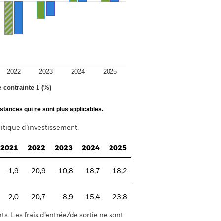
2022
2023
2024
2025
e contrainte 1 (%)
stances qui ne sont plus applicables.
itique d’investissement.
2021
2022
2023
2024
2025
-1,9
-20,9
-10,8
18,7
18,2
2,0
-20,7
-8,9
15,4
23,8
s. Les frais d’entrée/de sortie ne sont