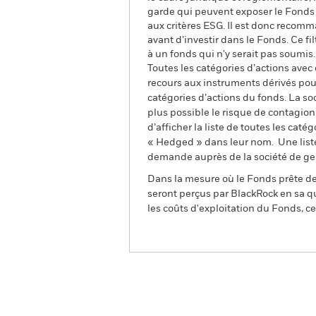
garde qui peuvent exposer le Fonds à
aux critères ESG. Il est donc recom
avant d’investir dans le Fonds. Ce f
à un fonds qui n'y serait pas soumis.
Toutes les catégories d’actions avec
recours aux instruments dérivés pour
catégories d’actions du fonds. La so
plus possible le risque de contagio
d’afficher la liste de toutes les cat
« Hedged » dans leur nom. Une liste
demande auprès de la société de ge
Dans la mesure où le Fonds prête des
seront perçus par BlackRock en sa qu
les coûts d'exploitation du Fonds, cel
BGF Systematic China A-Shar
Fund