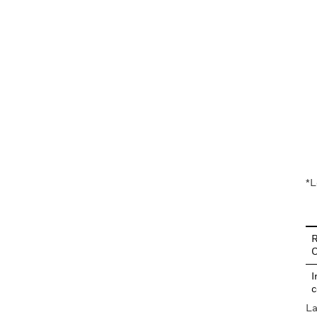
En
*L
R
I
c
La