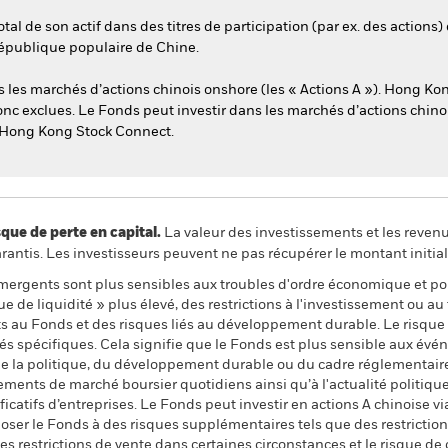
al de son actif dans des titres de participation (par ex. des actions) 
 République populaire de Chine.
les marchés d’actions chinois onshore (les « Actions A »). Hong Kon
nc exclues. Le Fonds peut investir dans les marchés d’actions chin
Hong Kong Stock Connect.
 de perte en capital.
La valeur des investissements et les reven
ntis. Les investisseurs peuvent ne pas récupérer le montant initial
mergents sont plus sensibles aux troubles d'ordre économique et po
 de liquidité » plus élevé, des restrictions à l'investissement ou au t
ts au Fonds et des risques liés au développement durable. Le risque
tés spécifiques. Cela signifie que le Fonds est plus sensible aux év
e la politique, du développement durable ou du cadre réglementaire. 
ments de marché boursier quotidiens ainsi qu’à l'actualité politiqu
ficatifs d’entreprises. Le Fonds peut investir en actions A chinois
ser le Fonds à des risques supplémentaires tels que des restrictions
 les restrictions de vente dans certaines circonstances et le risque 