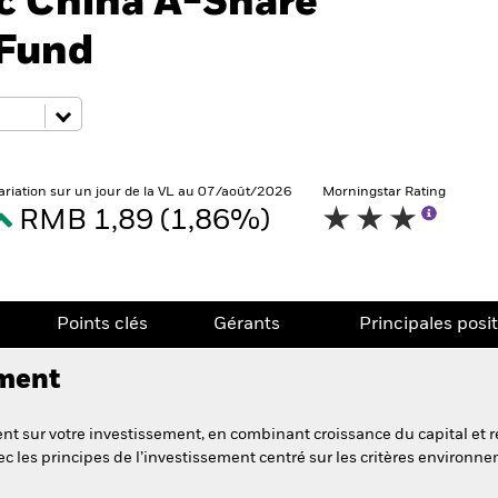
c China A-Share
 Fund
ariation sur un jour de la VL au 07/août/2026
Morningstar Rating
RMB 1,89 (1,86%)
Points clés
Gérants
Principales posi
ement
t sur votre investissement, en combinant croissance du capital et r
c les principes de l’investissement centré sur les critères environ