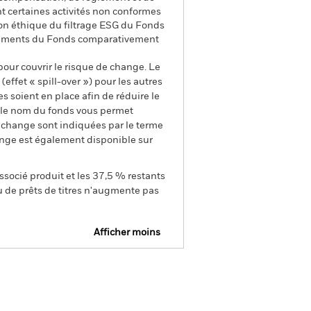
nt certaines activités non conformes
on éthique du filtrage ESG du Fonds
tissements du Fonds comparativement
pour couvrir le risque de change. Le
ffet « spill-over ») pour les autres
s soient en place afin de réduire le
s le nom du fonds vous permet
de change sont indiquées par le terme
ange est également disponible sur
ssocié produit et les 37,5 % restants
u de prêts de titres n'augmente pas
Afficher moins
ctus
SFDR Web Disclosure
arger