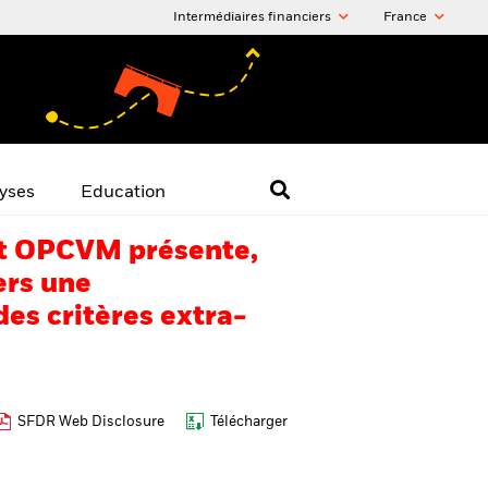
Intermédiaires financiers
France
yses
Education
 cet OPCVM présente,
ers une
es critères extra-
SFDR Web Disclosure
Télécharger