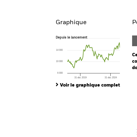
Aperçu
Performances
Graphique
P
Depuis le lancement
Depuis le lancement
Line chart with 105 data points.
The chart has 1 X axis displaying Time. Ran
14 000
The chart has 1 Y axis displaying values. Range
Ce
co
10 000
do
6 000
31 déc 2019
31 déc 2024
Ch
End of interactive chart.
Ba
Voir le graphique complet
Th
Th
V