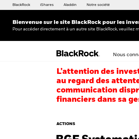
BlackRock
iShares
Aladdin
Notre société
Bienvenue sur le site BlackRock pour les inve
Pour accéder directement à un autre site BlackRock, veuillez m
Nous conna
L’attention des inves
au regard des attente
communication dispro
financiers dans sa ge
ACTIONS