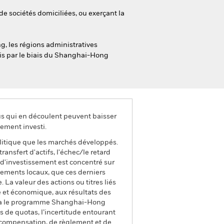
de sociétés domiciliées, ou exerçant la
g, les régions administratives
ois par le biais du Shanghai-Hong
us qui en découlent peuvent baisser
ement investi.
litique que les marchés développés.
ransfert d'actifs, l'échec/le retard
 d'investissement est concentré sur
énements locaux, que ces derniers
La valeur des actions ou titres liés
e et économique, aux résultats des
e via le programme Shanghai-Hong
 de quotas, l’incertitude entourant
de compensation, de règlement et de