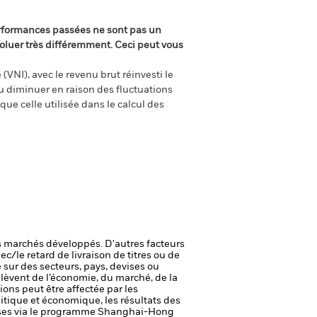
rformances passées ne sont pas un
oluer très différemment. Ceci peut vous
(VNI), avec le revenu brut réinvesti le
 diminuer en raison des fluctuations
ue celle utilisée dans le calcul des
 marchés développés. D'autres facteurs
ec/le retard de livraison de titres ou de
 sur des secteurs, pays, devises ou
elèvent de l’économie, du marché, de la
tions peut être affectée par les
itique et économique, les résultats des
oises via le programme Shanghai-Hong