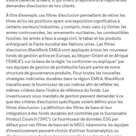
Unies
EMEA Baseline Screens », qui visent à répondre à la majorité des
Ce que vous pourriez obtenir après déducti
Les chiffres indiqués se rapportent aux performances
Favorable
Rendement annuel moyen
au 30/juin/2026
demandes d'exclusion de nos clients.
Pointage de qualité ESG
5,86
passées.
Les performances passées ne sont pas un indicateur
Sustainability related disclosure -
MSCI (0-10)
CHOPS_AGG (fr)
fiable des performances futures. Les marchés pourraient
Le scénario de tension montre ce que vous pourriez obtenir
À titre d'exemple, ces filtres d'exclusion permettent de retirer les
MSCI - Charbon thermique
0,00%
au 17/juil./2026
évoluer très différemment. Ceci peut vous aider à évaluer la
titres et/ou les positions ayant une exposition significative à
dans des situations de marché extrêmes.
au 30/juin/2026
façon dont le fonds a été géré dans le passé
Classification mondiale des
certains secteurs/industries, y compris, mais sans s'y limiter, les
Equity China
BlackRock Global Funds - Prospectus (French
MSCI - Sables bitumineux
0,00%
fonds selon Lipper
La performance est indiquée sur la base de la Valeur nette
armes controversées, les armements nucléaires, les combustibles
- France)
au 30/juin/2026
au 17/juil./2026
fossiles, les armes à feux à usage civil, le tabac et les produits
d’inventaire (VNI), avec le revenu brut réinvesti le cas échéant.
enfreignant le Pacte mondial des Nations unies. Les filtres
Le rendement de votre investissement peut augmenter ou
Moyenne pondérée de
136,08
d'exclusion BlackRock EMEA sont appliqués à tous les nouveaux
diminuer en raison des fluctuations des devises si votre
l'intensité carbone MSCI
fonds de gestion active en Europe, au Moyen-Orient et en Afrique
BlackRock Global Funds - Prospectus
(tonnes de CO2e/M$ de
investissement est effectué dans une devise autre que celle
("EMEA"), sur la base de la règle "se conformer ou expliquer" par
(English)
ventes)
Données sur la
99,16%
utilisée dans le calcul des performances passées. Source :
participation aux secteurs
nos équipes de gestion de portefeuille faisant partie de notre
au 17/juil./2026
Blackrock
d'activité
structure de gouvernance produits. Pour toutes les nouvelles
% des avoirs à l'égard
BlackRock Global Funds - Prospectus (French
84,03
au 30/juin/2026
stratégies indicielles durables dans la région EMEA, BlackRock
desquels des données ESG
- Belgium^France)
travaille avec le fournisseur de ces indices afin de refléter les
MSCI
Pourcentage des avoirs du
0,87%
mêmes critères dans l'indice de référence du fonds. Les
fonds à l'égard desquels
au 17/juil./2026
investisseurs sous mandats de gestion peuvent demander à ce
des données ne sont pas
que des critères d'exclusion spécifiques soient définis pour les
disponibles
Pointage de qualité ESG
67,14
BlackRock Global Funds - Prospectus -
MSCI - centile par rapport aux
filtres d'exclusion. La définition des filtres de base et leur
au 30/juin/2026
Addendum (French - France)
pairs
intégration à des fonds durables est contrôlée par le Sustainable
au 17/juil./2026
Product Council ("SPC"). Le fournisseur de données ESG par
L'exposition de BlackRock aux secteurs d'activité, telle qu'elle
défaut pour ces filtres de base est le MSCI, néanmoins les équipes
est indiquée ci-dessus, pour le charbon thermique et les
Fonds dans le groupe de
1 479
d'investissement peuvent choisir d'utiliser Sustainalytics ou
pairs
sables bitumineux, est calculée et déclarée pour les