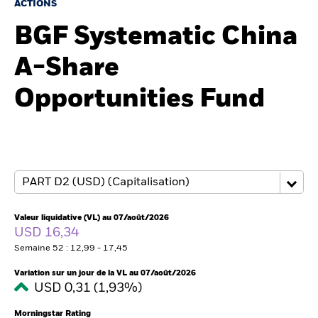
ACTIONS
BGF Systematic China
Intermédiaires financiers
A-Share
France
Opportunities Fund
Change location
BlackRock
iShares
Aladdin
Valeur liquidative (VL) au 07/août/2026
USD 16,34
Notre société
Semaine 52 : 12,99 - 17,45
Variation sur un jour de la VL au 07/août/2026
USD 0,31 (1,93%)
Morningstar Rating