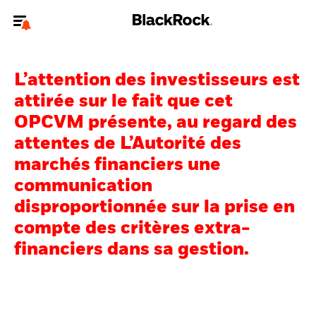
Bienvenue sur le site BlackRock pour les investisseurs
professionnels.
L’attention des investisseurs est
Pour accéder directement à un autre site BlackRock, veuillez mettre à
attirée sur le fait que cet
jour
votre type d'utilisateur
.
OPCVM présente, au regard des
attentes de L’Autorité des
Nous connaître
marchés financiers une
Produits
communication
disproportionnée sur la prise en
Thèmes
compte des critères extra-
ETF iShares
financiers dans sa gestion.
Analyses
Education