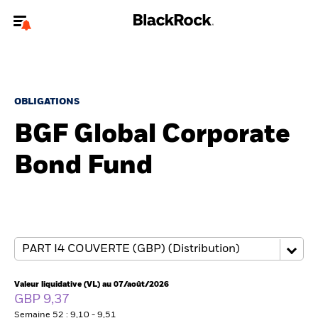
Bienvenue sur le site BlackRock pour les investisseurs
professionnels.
Pour accéder directement à un autre site BlackRock, veuillez mettre à
jour
votre type d'utilisateur
.
OBLIGATIONS
BGF Global Corporate
Nous connaître
Bond Fund
Produits
Thèmes
ETF iShares
Analyses
Valeur liquidative (VL) au 07/août/2026
GBP 9,37
Semaine 52 : 9,10 - 9,51
Education