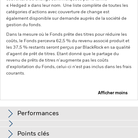
« Hedged » dans leur nom. Une liste complète de toutes les
catégories d'actions avec couverture de change est
également disponible sur demande auprès de la société de
gestion du fonds.
Dans la mesure où le Fonds prête des titres pour réduire les
coûts, le Fonds percevra 62,5 % du revenu associé produit et
les 37,5 % restants seront perçus par BlackRock en sa qualité
d'agent de prêt de titres. Etant donné que le partage du
revenu de prêts de titres n'augmente pas les coûts
d'exploitation du Fonds, celui-ci n'est pas inclus dans les frais
courants.
Afficher moins
BGF Global Corporate Bond Fund
Performances
Graphique
Points clés
Le risque de crédit, les fluctuations des taux d'intérêt et/ou