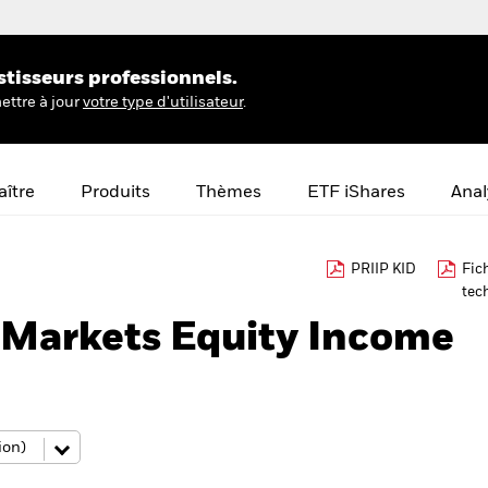
stisseurs professionnels.
ettre à jour
votre type d'utilisateur
.
ître
Produits
Thèmes
ETF iShares
Anal
PRIIP KID
Fic
tec
Markets Equity Income