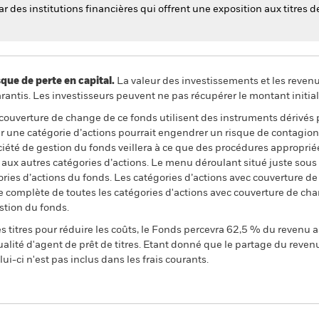
des institutions financières qui offrent une exposition aux titres d
 de perte en capital.
La valeur des investissements et les reven
ntis. Les investisseurs peuvent ne pas récupérer le montant initial
 couverture de change de ce fonds utilisent des instruments dérivés 
 une catégorie d’actions pourrait engendrer un risque de contagion (e
ciété de gestion du fonds veillera à ce que des procédures appropriée
n aux autres catégories d’actions. Le menu déroulant situé juste sou
égories d’actions du fonds. Les catégories d’actions avec couverture 
 complète de toutes les catégories d'actions avec couverture de ch
stion du fonds.
 titres pour réduire les coûts, le Fonds percevra 62,5 % du revenu a
alité d'agent de prêt de titres. Etant donné que le partage du reven
ui-ci n'est pas inclus dans les frais courants.