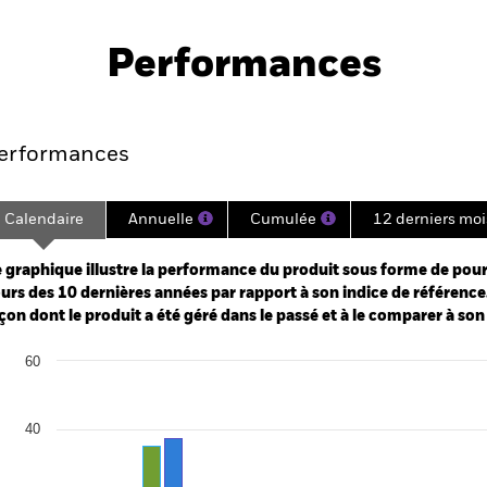
PRIIP KID
Fich
uity Income Fund
tech
Performances
Points clés
Gérants
Principales posi
erformances
Calendaire
Annuelle
Cumulée
12 derniers moi
ge: 2014-05-01 00:00:00 to 2026-07-31 00:00:00.
: -50 to 100.
 graphique illustre la performance du produit sous forme de pour
urs des 10 dernières années par rapport à son indice de référence.
çon dont le produit a été géré dans le passé et à le comparer à son
art
60
r chart with 2 data series.
e chart has 1 X axis displaying categories.
e chart has 1 Y axis displaying Values. Range: -40 to 60.
40