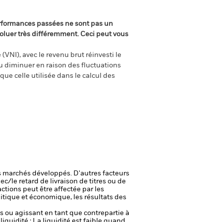
rformances passées ne sont pas un
oluer très différemment. Ceci peut vous
(VNI), avec le revenu brut réinvesti le
 diminuer en raison des fluctuations
ue celle utilisée dans le calcul des
 marchés développés. D'autres facteurs
ec/le retard de livraison de titres ou de
actions peut être affectée par les
itique et économique, les résultats des
fs ou agissant en tant que contrepartie à
liquidité : La liquidité est faible quand