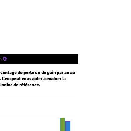
e
Prospectus
Télécharger
nique
tions
Documentation
s
centage de perte ou de gain par an au
 Ceci peut vous aider à évaluer la
 indice de référence.