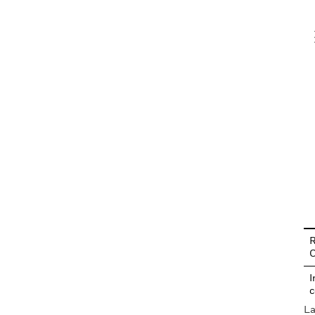
V
En
R
I
c
La