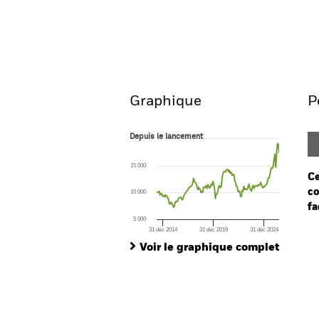
BGF Emerging Markets Eq
Aperçu
Performances
Graphique
P
Depuis le lancement
Depuis le lancement
Line chart with 147 data points.
The chart has 1 X axis displaying Time. Ran
15 000
The chart has 1 Y axis displaying values. Range
Ce
co
10 000
fa
5 000
31 déc 2014
31 déc 2019
31 déc 2024
Ch
End of interactive chart.
Ba
Voir le graphique complet
Th
Th