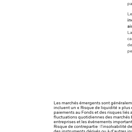
pa
Le
in
ai
La
ca
de
pe
Les marchés émergents sont généralemen
incluent un « Risque de liquidité » plus é
paiements au Fonds et des risques liés
fluctuations quotidiennes des marchés bo
entreprises et les événements importants
Risque de contrepartie : l'insolvabilité 
des instruments dérivés ou à d'autres i