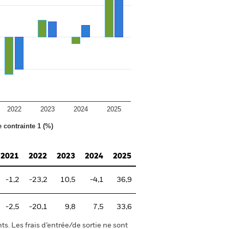
2022
2023
2024
2025
e contrainte 1 (%)
2021
2022
2023
2024
2025
-1,2
-23,2
10,5
-4,1
36,9
-2,5
-20,1
9,8
7,5
33,6
s. Les frais d’entrée/de sortie ne sont