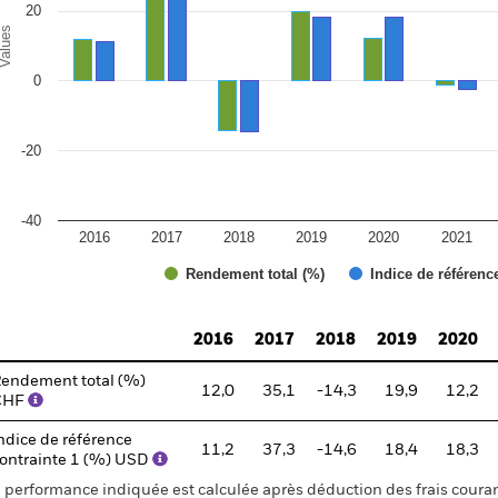
20
alues
0
-20
-40
2016
2017
2018
2019
2020
2021
Rendement total (%)
Indice de référenc
d of interactive chart.
2016
2017
2018
2019
2020
endement total (%)
12,0
35,1
-14,3
19,9
12,2
CHF
ndice de référence
11,2
37,3
-14,6
18,4
18,3
ontrainte 1 (%) USD
 performance indiquée est calculée après déduction des frais courant