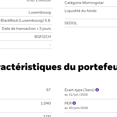
USD 1 000,00
Catégorie Morningstar
Liquidité du fonds
Luxembourg
BlackRock (Luxembourg) S.A.
SEDOL
Date de transaction + 3 jours
BGFI2CH
-
actéristiques du portefeu
97
Écart-type (3ans)
au 31/juil./2026
1,040
PER
au 30/juin/2026
3,00