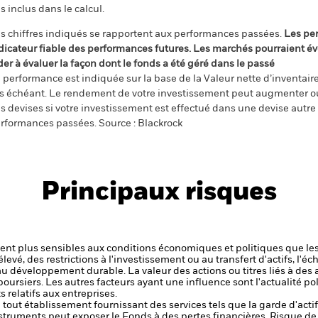
s inclus dans le calcul.
s chiffres indiqués se rapportent aux performances passées.
Les pe
dicateur fiable des performances futures. Les marchés pourraient év
der à évaluer la façon dont le fonds a été géré dans le passé
 performance est indiquée sur la base de la Valeur nette d’inventaire 
s échéant. Le rendement de votre investissement peut augmenter ou
s devises si votre investissement est effectué dans une devise autre q
rformances passées. Source : Blackrock
Principaux risques
t plus sensibles aux conditions économiques et politiques que les
levé, des restrictions à l'investissement ou au transfert d'actifs, l'éch
 au développement durable.
La valeur des actions ou titres liés à des 
ursiers. Les autres facteurs ayant une influence sont l'actualité pol
 relatifs aux entreprises.
de tout établissement fournissant des services tels que la garde d'acti
nstruments peut exposer le Fonds à des pertes financières.
Risque de 