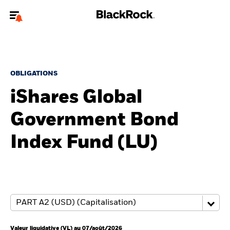
Bienvenue sur le site BlackRock pour les investisseurs
professionnels.
Pour accéder directement à un autre site BlackRock, veuillez mettre à
jour
votre type d'utilisateur
.
OBLIGATIONS
iShares Global
Nous connaître
Government Bond
Produits
Index Fund (LU)
Thèmes
ETF iShares
Analyses
Education
Valeur liquidative (VL) au 07/août/2026