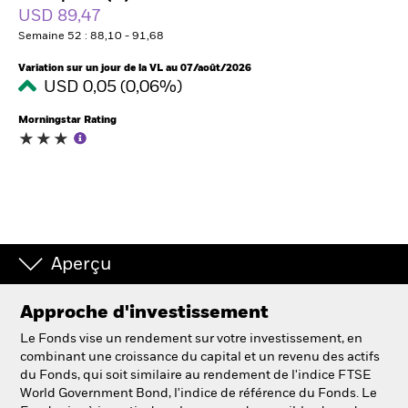
USD 89,47
Semaine 52 : 88,10 - 91,68
Intermédiaires financiers
Variation sur un jour de la VL au 07/août/2026
USD 0,05 (0,06%)
France
Change location
Morningstar Rating
BlackRock
iShares
Aladdin
Aperçu
Notre société
Approche d'investissement
Le Fonds vise un rendement sur votre investissement, en
combinant une croissance du capital et un revenu des actifs
du Fonds, qui soit similaire au rendement de l'indice FTSE
World Government Bond, l'indice de référence du Fonds. Le