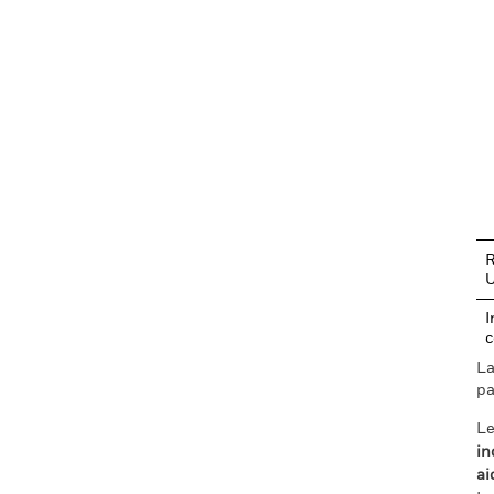
En
R
I
c
La
pa
Le
in
ai