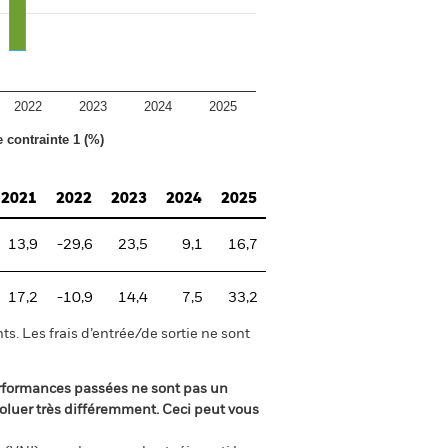
2022
2023
2024
2025
e contrainte 1 (%)
2021
2022
2023
2024
2025
13,9
-29,6
23,5
9,1
16,7
17,2
-10,9
14,4
7,5
33,2
s. Les frais d’entrée/de sortie ne sont
rformances passées ne sont pas un
oluer très différemment. Ceci peut vous