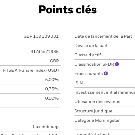
Points clés
GBP 139 139 331
Date de lancement de la Part
Devise de la part
31/déc./1985
Classe d’actif
GBP
Classification SFDR
FTSE All-Share Index (USD)
Frais courants
5,00%
ISIN
0,75%
Investissement initial minim
0,00%
Utilisation des revenus
Structure juridique
-
Catégorie Morningstar
Luxembourg
Liquidité du fonds