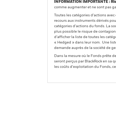
INFORMATION IMPORTANTE : Risque
comme augmenter et ne sont pas gara
Toutes les catégories d’actions avec
recours aux instruments dérivés pour
catégories d’actions du fonds. La so
plus possible le risque de contagio
d’afficher la liste de toutes les cat
« Hedged » dans leur nom. Une liste
demande auprès de la société de ge
Dans la mesure où le Fonds prête des
seront perçus par BlackRock en sa qu
les coûts d'exploitation du Fonds, cel
BGF United Kingdom Fun
Aperçu
Performances