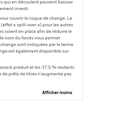
us qui en découlent peuvent baisser
ement investi.
pour couvrir le risque de change. Le
ffet « spill-over ») pour les autres
s soient en place afin de réduire le
s le nom du fonds vous permet
de change sont indiquées par le terme
ange est également disponible sur
ssocié produit et les 37,5 % restants
u de prêts de titres n'augmente pas
Afficher moins
osure
Prospectus
Télécharger
tions
Documentation