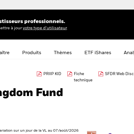
stisseurs professionnels.
ettre à jour
votre type d'utilisateur
.
ître
Produits
Thèmes
ETF iShares
Anal
PRIIP KID
Fiche
SFDR Web Disc
technique
ingdom Fund
ariation sur un jour de la VL au 07/août/2026