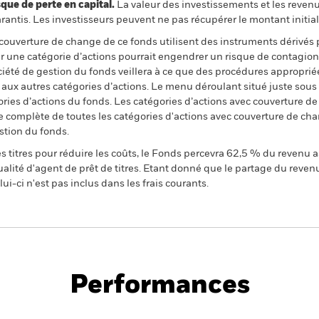
 de perte en capital.
La valeur des investissements et les reven
ntis. Les investisseurs peuvent ne pas récupérer le montant initial
 couverture de change de ce fonds utilisent des instruments dérivés 
 une catégorie d’actions pourrait engendrer un risque de contagion (e
ciété de gestion du fonds veillera à ce que des procédures appropriée
n aux autres catégories d’actions. Le menu déroulant situé juste sou
égories d’actions du fonds. Les catégories d’actions avec couverture 
 complète de toutes les catégories d'actions avec couverture de ch
stion du fonds.
 titres pour réduire les coûts, le Fonds percevra 62,5 % du revenu a
alité d'agent de prêt de titres. Etant donné que le partage du reven
ui-ci n'est pas inclus dans les frais courants.
PRIIP KID
Fiche
SFDR Web Discl
d
technique
Performances
Points clés
Gérants
Principales posi