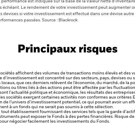
 performance est indiquée sur la base de la Valeur nette d’inventaire 
s échéant. Le rendement de votre investissement peut augmenter ou
s devises si votre investissement est effectué dans une devise autre q
rformances passées. Source : Blackrock
Principaux risques
sociétés affichent des volumes de transactions moins élevés et des v
e d'investissement est concentré sur des secteurs, pays, devises ou s
locaux, que ces derniers relèvent de l’économie, du marché, de la 
tions ou titres liés à des actions peut être affectée par les fluctuat
ont l'actualité politique et économique, les résultats des entreprise
les sociétés exerçant certaines activités non conformes aux critères 
 de l’univers d’investissement potentiel, ce qui pourrait avoir un eff
t à un fonds qui ne serait pas soumis à cette sélection.
de tout établissement fournissant des services tels que la garde d'acti
nstruments peut exposer le Fonds à des pertes financières.
Risque de 
s pour négocier facilement les investissements du Fonds.