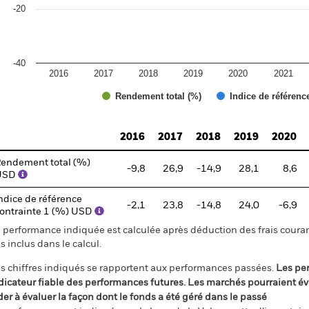
-20
-40
2016
2017
2018
2019
2020
2021
Rendement total (%)
Indice de référenc
d of interactive chart.
2016
2017
2018
2019
2020
endement total (%)
-9,8
26,9
-14,9
28,1
8,6
USD
ndice de référence
-2,1
23,8
-14,8
24,0
-6,9
ontrainte 1 (%) USD
 performance indiquée est calculée après déduction des frais courant
s inclus dans le calcul.
s chiffres indiqués se rapportent aux performances passées.
Les pe
dicateur fiable des performances futures. Les marchés pourraient év
der à évaluer la façon dont le fonds a été géré dans le passé