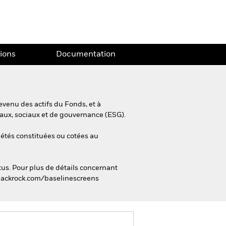
tions
Documentation
evenu des actifs du Fonds, et à
taux, sociaux et de gouvernance (ESG).
ciétés constituées ou cotées au
tus. Pour plus de détails concernant
w.blackrock.com/baselinescreens