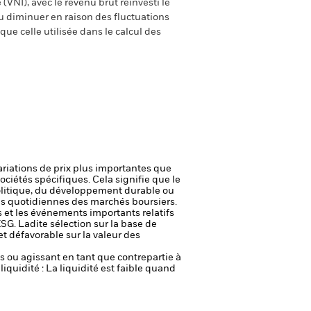
(VNI), avec le revenu brut réinvesti le
 diminuer en raison des fluctuations
ue celle utilisée dans le calcul des
ariations de prix plus importantes que
ociétés spécifiques. Cela signifie que le
politique, du développement durable ou
ions quotidiennes des marchés boursiers.
s et les événements importants relatifs
ESG. Ladite sélection sur la base de
et défavorable sur la valeur des
fs ou agissant en tant que contrepartie à
liquidité : La liquidité est faible quand