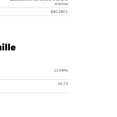
à terme
B8C2BF1
ille
11,48%
16,73