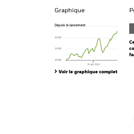
Graphique
P
Depuis le lancement
Depuis le lancement
Line chart with 57 data points.
The chart has 1 X axis displaying Time. Ran
20 000
The chart has 1 Y axis displaying values. Range
Ce
co
15 000
fa
10 000
31 déc 2019
Ch
End of interactive chart.
Ba
Voir le graphique complet
Th
Th
V