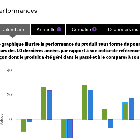
erformances
Calendaire
Annuelle
Cumulée
12 derniers moi
ge: 2012-07-01 00:00:00 to 2026-07-31 00:00:00.
: 0 to 150.
 graphique illustre la performance du produit sous forme de pour
urs des 10 dernières années par rapport à son indice de référence.
çon dont le produit a été géré dans le passé et à le comparer à son
art
40
r chart with 2 data series.
e chart has 1 X axis displaying categories.
e chart has 1 Y axis displaying Values. Range: -40 to 40.
20
alues
0