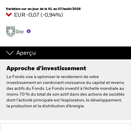
Variation sur un jour de la VL au 07/août/2026
EUR -0,07 (-0,94%)
Intermédiaires financiers
France
Change location
BlackRock
Aperçu
iShares
Approche d'investissement
Le Fonds vise à optimiser le rendement de votre
Aladdin
investissement en combinant croissance du capital et revenu
des actifs du Fonds. Le Fonds investit à l’échelle mondiale au
moins 70 % du total de son actif dans des actions de sociétés
Notre société
dont l’activité principale est l’exploration, le développement,
la production et la distribution d’énergie.