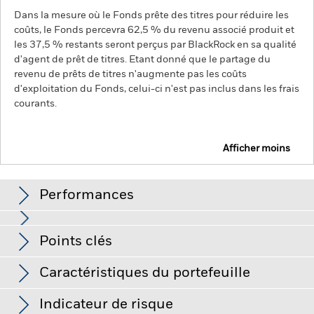
Dans la mesure où le Fonds prête des titres pour réduire les
coûts, le Fonds percevra 62,5 % du revenu associé produit et
les 37,5 % restants seront perçus par BlackRock en sa qualité
d'agent de prêt de titres. Etant donné que le partage du
revenu de prêts de titres n'augmente pas les coûts
d'exploitation du Fonds, celui-ci n'est pas inclus dans les frais
courants.
Afficher moins
BGF World Energy Fund
Performances
Graphique
Points clés
Le risque d'investissement est concentré sur des secteurs,
pays, devises ou sociétés spécifiques. Cela signifie que le
Fonds est plus sensible aux événements locaux, que ces
Voir le graphique complet
Caractéristiques du portefeuille
derniers relèvent de l’économie, du marché, de la politique, du
Net Assets of Fund
USD 2 226 651 039
développement durable ou du cadre réglementaire.
La valeur
au 07/août/2026
Performances
des actions ou titres liés à des actions peut être affectée par
Indicateur de risque
les fluctuations quotidiennes des marchés boursiers. Les
Nombre de positions
30