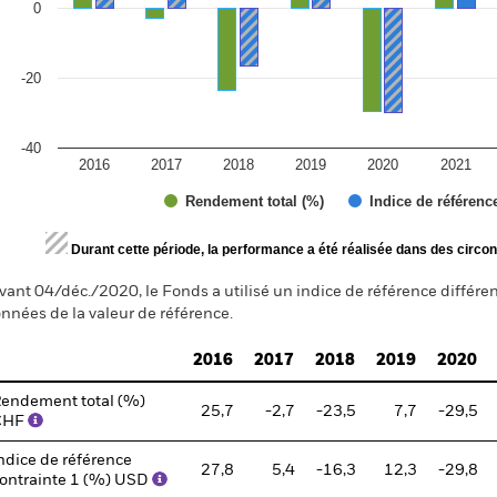
0
-20
-40
2016
2017
2018
2019
2020
2021
Rendement total (%)
Indice de référenc
d of interactive chart.
Durant cette période, la performance a été réalisée dans des circon
vant 04/déc./2020, le Fonds a utilisé un indice de référence différen
nnées de la valeur de référence.
2016
2017
2018
2019
2020
endement total (%)
25,7
-2,7
-23,5
7,7
-29,5
CHF
ndice de référence
27,8
5,4
-16,3
12,3
-29,8
ontrainte 1 (%) USD