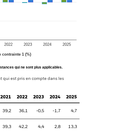
2022
2023
2024
2025
e contrainte 1 (%)
stances qui ne sont plus applicables.
t qui est pris en compte dans les
2021
2022
2023
2024
2025
39,2
36,1
-0,5
-1,7
4,7
39,3
42,2
4,4
2,8
13,3