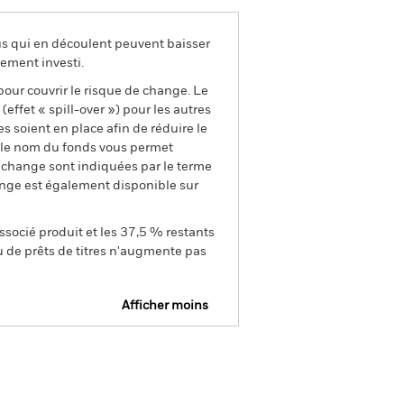
us qui en découlent peuvent baisser
ement investi.
pour couvrir le risque de change. Le
ffet « spill-over ») pour les autres
s soient en place afin de réduire le
s le nom du fonds vous permet
de change sont indiquées par le terme
ange est également disponible sur
ssocié produit et les 37,5 % restants
u de prêts de titres n'augmente pas
Afficher moins
e
Prospectus
Télécharger
nique