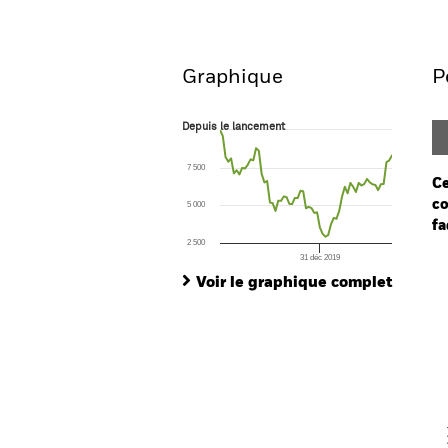
Aperçu
Performances
Graphique
P
Depuis le lancement
Depuis le lancement
Line chart with 63 data points.
The chart has 1 X axis displaying Time. Ran
7 500
The chart has 1 Y axis displaying values. Range
Ce
co
5 000
fa
2 500
31 déc 2019
Ch
End of interactive chart.
Ba
Voir le graphique complet
Th
Th
V