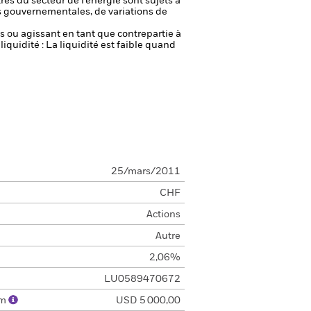
res du secteur de l’énergie sont sujets à
 gouvernementales, de variations de
fs ou agissant en tant que contrepartie à
liquidité : La liquidité est faible quand
25/mars/2011
CHF
Actions
Autre
2,06%
LU0589470672
um
USD 5 000,00