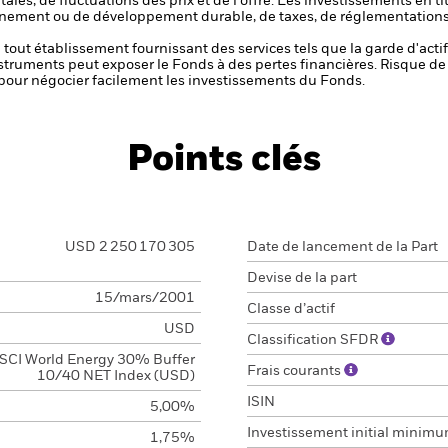
es, de fluctuations des prix et de l'offre.
Les investissements en tit
nement ou de développement durable, de taxes, de réglementations
de tout établissement fournissant des services tels que la garde d'acti
nstruments peut exposer le Fonds à des pertes financières.
Risque de 
s pour négocier facilement les investissements du Fonds.
Points clés
USD 2 250 170 305
Date de lancement de la Part
Devise de la part
15/mars/2001
Classe d’actif
USD
Classification SFDR
SCI World Energy 30% Buffer
Frais courants
10/40 NET Index (USD)
ISIN
5,00%
Investissement initial minim
1,75%