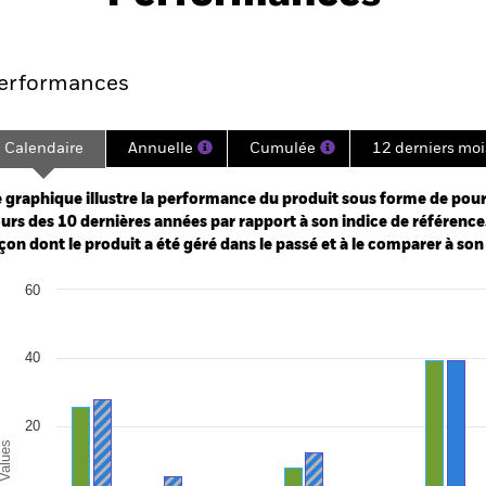
Points clés
Gérants
Principales posi
erformances
Calendaire
Annuelle
Cumulée
12 derniers moi
ge: 2011-01-01 00:00:00 to 2026-07-31 00:00:00.
: -75 to 0.
 graphique illustre la performance du produit sous forme de pour
urs des 10 dernières années par rapport à son indice de référence.
çon dont le produit a été géré dans le passé et à le comparer à son
art
60
r chart with 2 data series.
e chart has 1 X axis displaying categories.
e chart has 1 Y axis displaying Values. Range: -40 to 60.
40
20
alues