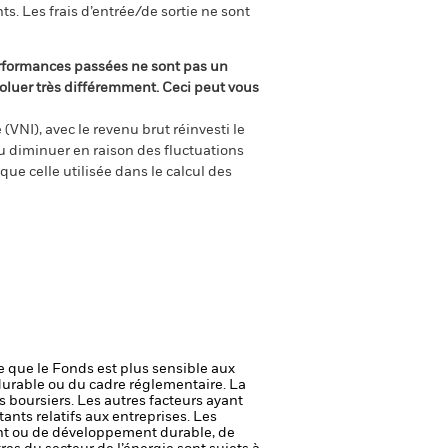
s. Les frais d’entrée/de sortie ne sont
rformances passées ne sont pas un
oluer très différemment. Ceci peut vous
(VNI), avec le revenu brut réinvesti le
 diminuer en raison des fluctuations
ue celle utilisée dans le calcul des
ie que le Fonds est plus sensible aux
durable ou du cadre réglementaire.
La
s boursiers. Les autres facteurs ayant
ants relatifs aux entreprises.
Les
ent ou de développement durable, de