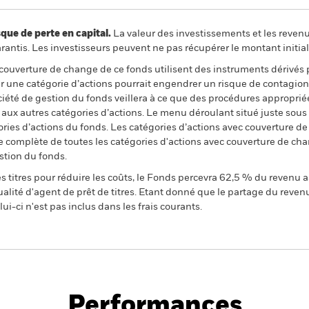
 de perte en capital.
La valeur des investissements et les reven
ntis. Les investisseurs peuvent ne pas récupérer le montant initial
 couverture de change de ce fonds utilisent des instruments dérivés 
 une catégorie d’actions pourrait engendrer un risque de contagion (e
ciété de gestion du fonds veillera à ce que des procédures appropriée
n aux autres catégories d’actions. Le menu déroulant situé juste sou
égories d’actions du fonds. Les catégories d’actions avec couverture 
 complète de toutes les catégories d'actions avec couverture de ch
stion du fonds.
 titres pour réduire les coûts, le Fonds percevra 62,5 % du revenu a
alité d'agent de prêt de titres. Etant donné que le partage du reven
ui-ci n'est pas inclus dans les frais courants.
PRIIP KID
Fich
tech
Performances