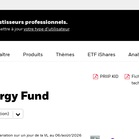
stisseurs professionnels.
ettre à jour
votre type d'utilisateur
.
ître
Produits
Thèmes
ETF iShares
Anal
PRIIP KID
Fic
tec
rgy Fund
ariation sur un jour de la VL au 06/août/2026