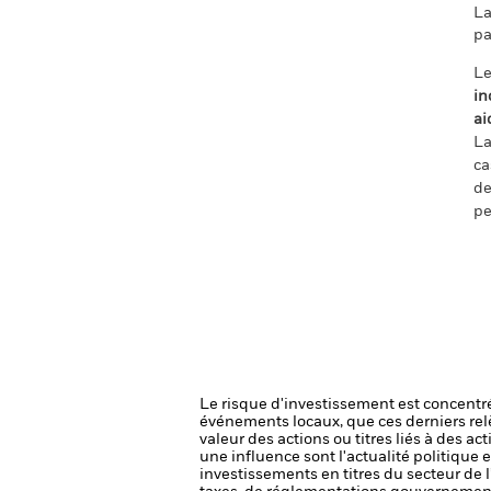
La
pa
Le
in
ai
La
ca
de
pe
Le risque d'investissement est concentré
événements locaux, que ces derniers rel
valeur des actions ou titres liés à des a
une influence sont l'actualité politique 
investissements en titres du secteur de