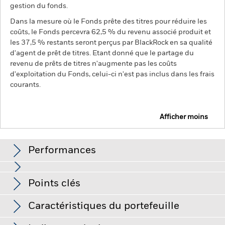
gestion du fonds.
Dans la mesure où le Fonds prête des titres pour réduire les
coûts, le Fonds percevra 62,5 % du revenu associé produit et
les 37,5 % restants seront perçus par BlackRock en sa qualité
d'agent de prêt de titres. Etant donné que le partage du
revenu de prêts de titres n'augmente pas les coûts
d'exploitation du Fonds, celui-ci n'est pas inclus dans les frais
courants.
Afficher moins
BGF World Gold Fund
Performances
Graphique
Points clés
Le risque d'investissement est concentré sur des secteurs,
pays, devises ou sociétés spécifiques. Cela signifie que le
Fonds est plus sensible aux événements locaux, que ces
Voir le graphique complet
Caractéristiques du portefeuille
derniers relèvent de l’économie, du marché, de la politique, du
Net Assets of Fund
USD 10 850 189 511
développement durable ou du cadre réglementaire.
La valeur
au 07/août/2026