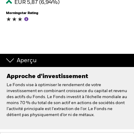
EUR 5,87 (6,94%)
Morningstar Rating
Intermédiaires financiers
France
Change location
BlackRock
Aperçu
iShares
Approche d'investissement
Aladdin
Le Fonds vise à optimiser le rendement de votre
investissement en combinant croissance du capital et revenu
des actifs du Fonds. Le Fonds investit à l’échelle mondiale au
Notre société
moins 70 % du total de son actif en actions de sociétés dont
l’activité principale est l'extraction de l'or. Le Fonds ne
détient pas physiquement d’or ni de métaux.