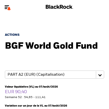
Bienvenue sur le site BlackRock pour les investisseurs
professionnels.
Pour accéder directement à un autre site BlackRock, veuillez mettre à
jour
votre type d'utilisateur
.
ACTIONS
BGF World Gold Fund
Nous connaître
Produits
Thèmes
ETF iShares
Valeur liquidative (VL) au 07/août/2026
EUR 90,40
Analyses
Semaine 52 : 54,85 - 111,41
Variation sur un jour de la VL au 07/août/2026
Education