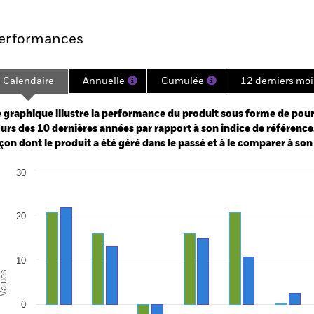
Points clés
Gérants
Principales posi
erformances
Calendaire
Annuelle
Cumulée
12 derniers moi
ge: 2005-01-01 00:00:00 to 2026-07-31 00:00:00.
e: -200 to 400.
 graphique illustre la performance du produit sous forme de pour
urs des 10 dernières années par rapport à son indice de référence.
çon dont le produit a été géré dans le passé et à le comparer à son
art
30
r chart with 2 data series.
e chart has 1 X axis displaying categories.
e chart has 1 Y axis displaying Values. Range: -20 to 30.
20
10
alues
0