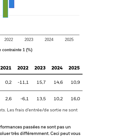
2022
2023
2024
2025
e contrainte 1 (%)
2021
2022
2023
2024
2025
0,2
-11,1
15,7
14,6
10,9
2,6
-6,1
13,5
10,2
16,0
s. Les frais d’entrée/de sortie ne sont
rformances passées ne sont pas un
oluer très différemment. Ceci peut vous