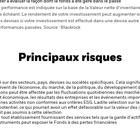
der à évaluer la façon dont le fonds a été géré dans le passé
 performance est indiquée sur la base de la Valeur nette d’inventaire 
s échéant. Le rendement de votre investissement peut augmenter ou
s devises si votre investissement est effectué dans une devise autre q
rformances passées. Source : Blackrock
Principaux risques
 sur des secteurs, pays, devises ou sociétés spécifiques. Cela signif
èvent de l’économie, du marché, de la politique, du développement 
ctions peut être affectée par les fluctuations quotidiennes des marché
et économique, les résultats des entreprises et les événements import
aines activités non conformes aux critères ESG. Ladite sélection sur l
potentiel, ce qui pourrait avoir un effet défavorable sur la valeur d
t pas soumis à cette sélection.
de tout établissement fournissant des services tels que la garde d'acti
struments peut exposer le Fonds à des pertes financières.