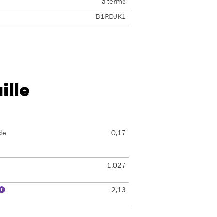
à terme
B1RDJK1
ille
de
0,17
1,027
2,13