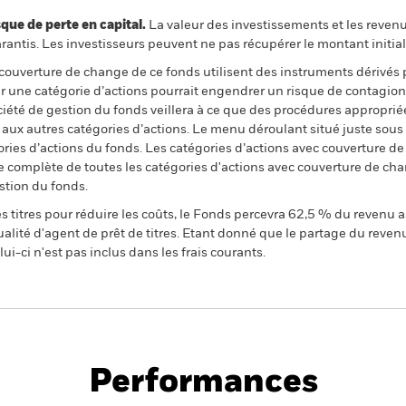
 de perte en capital.
La valeur des investissements et les reven
ntis. Les investisseurs peuvent ne pas récupérer le montant initial
 couverture de change de ce fonds utilisent des instruments dérivés 
 une catégorie d’actions pourrait engendrer un risque de contagion (e
ciété de gestion du fonds veillera à ce que des procédures appropriée
n aux autres catégories d’actions. Le menu déroulant situé juste sou
égories d’actions du fonds. Les catégories d’actions avec couverture 
 complète de toutes les catégories d'actions avec couverture de ch
stion du fonds.
 titres pour réduire les coûts, le Fonds percevra 62,5 % du revenu a
alité d'agent de prêt de titres. Etant donné que le partage du reven
ui-ci n'est pas inclus dans les frais courants.
PRIIP KID
Fiche
Prospectus
y Fund
technique
Performances