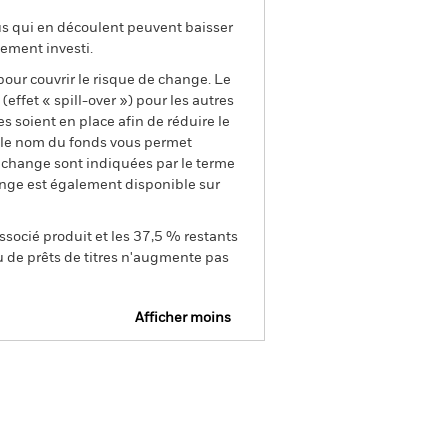
us qui en découlent peuvent baisser
ement investi.
pour couvrir le risque de change. Le
ffet « spill-over ») pour les autres
s soient en place afin de réduire le
s le nom du fonds vous permet
de change sont indiquées par le terme
ange est également disponible sur
ssocié produit et les 37,5 % restants
u de prêts de titres n'augmente pas
Afficher moins
SFDR Web Disclosure
Télécharger