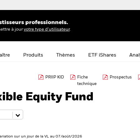
stisseurs professionnels.
ettre à jour
votre type d'utilisateur
.
ître
Produits
Thèmes
ETF iShares
Anal
PRIIP KID
Fiche
Prospectus
technique
ible Equity Fund
ariation sur un jour de la VL au 07/août/2026