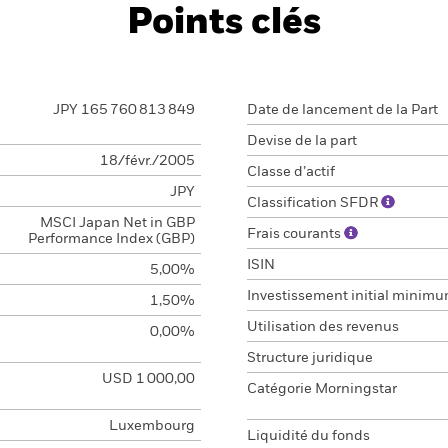
Points clés
JPY 165 760 813 849
Date de lancement de la Part
Devise de la part
18/févr./2005
Classe d’actif
JPY
Classification SFDR
MSCI Japan Net in GBP
Frais courants
Performance Index (GBP)
ISIN
5,00%
Investissement initial minim
1,50%
Utilisation des revenus
0,00%
Structure juridique
USD 1 000,00
Catégorie Morningstar
Luxembourg
Liquidité du fonds