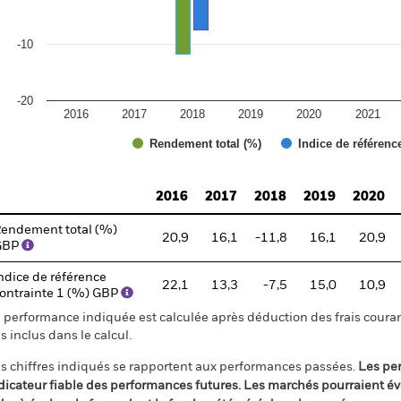
-10
-20
2016
2017
2018
2019
2020
2021
Rendement total (%)
Indice de référenc
d of interactive chart.
2016
2017
2018
2019
2020
endement total (%)
20,9
16,1
-11,8
16,1
20,9
GBP
ndice de référence
22,1
13,3
-7,5
15,0
10,9
ontrainte 1 (%) GBP
 performance indiquée est calculée après déduction des frais courant
s inclus dans le calcul.
s chiffres indiqués se rapportent aux performances passées.
Les pe
dicateur fiable des performances futures. Les marchés pourraient év