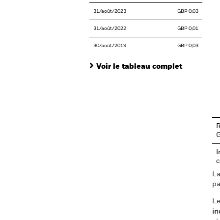
31/août/2023
GBP 0,03
31/août/2022
GBP 0,01
30/août/2019
GBP 0,03
Voir le tableau complet
En
R
I
c
La
pa
Le
in