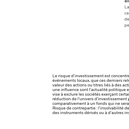
ai
La
ca
de
pe
Le risque d'investissement est concentré
événements locaux, que ces derniers rel
valeur des actions ou titres liés à des a
une influence sont l'actualité politique 
vise à exclure les sociétés exerçant cert
réduction de l’univers d’investissement 
comparativement à un fonds qui ne serai
Risque de contrepartie : l'insolvabilité 
des instruments dérivés ou à d'autres in