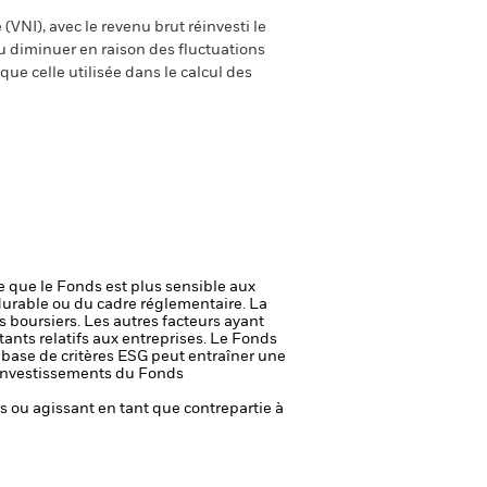
(VNI), avec le revenu brut réinvesti le
 diminuer en raison des fluctuations
ue celle utilisée dans le calcul des
ie que le Fonds est plus sensible aux
durable ou du cadre réglementaire.
La
s boursiers. Les autres facteurs ayant
ants relatifs aux entreprises.
Le Fonds
a base de critères ESG peut entraîner une
es investissements du Fonds
fs ou agissant en tant que contrepartie à