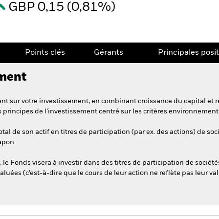
GBP 0,15 (0,81%)
Points clés
Gérants
Principales posi
ement
t sur votre investissement, en combinant croissance du capital et r
s principes de l’investissement centré sur les critères environnemen
l de son actif en titres de participation (par ex. des actions) de soc
Japon.
le Fonds visera à investir dans des titres de participation de sociétés
aluées (c’est-à-dire que le cours de leur action ne reflète pas leur v