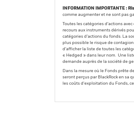
INFORMATION IMPORTANTE : Risque
comme augmenter et ne sont pas gara
Toutes les catégories d’actions avec
recours aux instruments dérivés pour
catégories d’actions du fonds. La so
plus possible le risque de contagio
d’afficher la liste de toutes les cat
« Hedged » dans leur nom. Une liste
demande auprès de la société de ge
Dans la mesure où le Fonds prête des
seront perçus par BlackRock en sa qu
les coûts d'exploitation du Fonds, cel
BGF Japan Flexible Equit