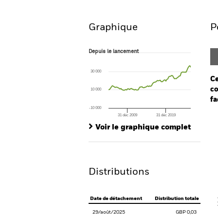
Aperçu
Performances
Graphique
P
Depuis le lancement
Depuis le lancement
Line chart with 87 data points.
The chart has 1 X axis displaying Time. Ran
30 000
The chart has 1 Y axis displaying values. Rang
Ce
co
10 000
fa
-10 000
31 déc 2009
31 déc 2019
Ch
End of interactive chart.
Ba
Voir le graphique complet
Th
Th
Distributions
V
Date de détachement
Distribution totale
29/août/2025
GBP 0,03