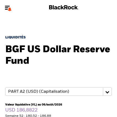
Bienvenue sur le site BlackRock pour les investisseurs
professionnels.
Pour accéder directement à un autre site BlackRock, veuillez mettre à
jour
votre type d'utilisateur
.
LIQUIDITÉS
BGF US Dollar Reserve
Nous connaître
Fund
Produits
Thèmes
ETF iShares
Analyses
Valeur liquidative (VL) au 06/août/2026
USD 186,8822
Semaine 52 : 180,52 - 186,88
Education