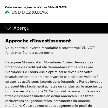
Variation sur un jour de la VL au 06/août/2026
USD 0,02 (0,01%)
Intermédiaires financiers
France
Aperçu
Change location
Approche d'investissement
BlackRock
Valeur nette d'inventaire variable à court terme (VNIVCT)
fonds monétaire à court terme
iShares
Catégorie Morningstar : Monétaires Autres Devises. Les
Aladdin
notations de crédit ont été demandées et financées par
BlackRock. Le Fonds vise à optimiser le revenu de votre
investissement tout en préservant le capital et en veillant à
Notre société
ce que les actifs sous-jacents dans lesquels le Fonds investit
puissent être facilement achetés ou vendus sur le marché. Le
Fonds investit au moins 90 % du total de son actif dans des
titres de créances libellés en dollar américain. Ces titres
incluent les obligations et les instruments du marché
monétaire. Cette approche peut augmenter le profil de