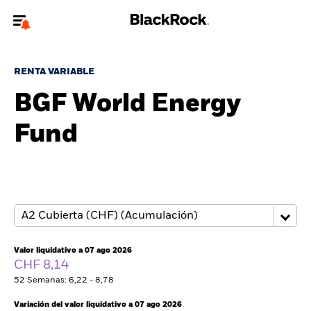
Bienvenido a la página web de BlackRock para inversores
particulares.
RENTA VARIABLE
¿No eres un inversor particular? Para acceder a contenido más
BGF World Energy
relevante, por favor, actualiza
tu tipo de usuario.
Fund
Quiénes somos
Productos
Perspectivas
Educación
Valor liquidativo a 07 ago 2026
CHF 8,14
52 Semanas: 6,22 - 8,78
Particulares
Variación del valor liquidativo a 07 ago 2026