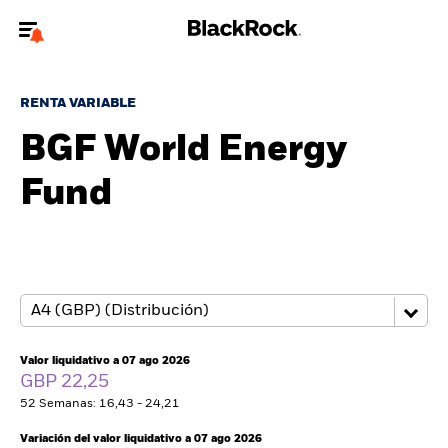
Bienvenido a la página web de BlackRock para inversores
particulares.
RENTA VARIABLE
¿No eres un inversor particular? Para acceder a contenido más
BGF World Energy
relevante, por favor, actualiza
tu tipo de usuario.
Fund
Quiénes somos
Productos
Perspectivas
Educación
Valor liquidativo a 07 ago 2026
GBP 22,25
52 Semanas: 16,43 - 24,21
Particulares
Variación del valor liquidativo a 07 ago 2026