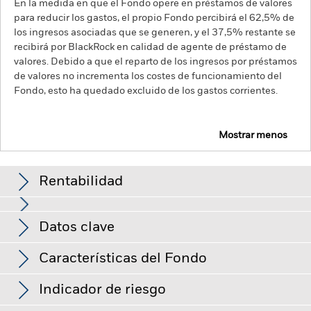
En la medida en que el Fondo opere en préstamos de valores
para reducir los gastos, el propio Fondo percibirá el 62,5% de
los ingresos asociadas que se generen, y el 37,5% restante se
recibirá por BlackRock en calidad de agente de préstamo de
valores. Debido a que el reparto de los ingresos por préstamos
de valores no incrementa los costes de funcionamiento del
Fondo, esto ha quedado excluido de los gastos corrientes.
Mostrar menos
BGF World Energy Fund
Rentabilidad
Gráfico de rendimiento
Datos clave
El riesgo de inversión se concentra en ciertos sectores, países,
divisas o empresas. Ello significa que el Fondo es más
sensible a cualquier hecho localizado, ya sea económico, de
Ver gráfico completo
Características del Fondo
mercado, político, relacionado con la sostenibilidad o
Activos netos del Fondo
USD 2.226.651.039
normativo.
El valor de los títulos de renta variable y los títulos
a 07 ago 2026
relacionados con la renta variable se puede ver afectado por
Indicador de riesgo
los movimientos diarios del mercado bursátil. Entre otros
Número de posiciones
30
Fecha de lanzamiento del
15 mar 2001
factores que influyen están los acontecimientos políticos, las
a 30 jun 2026