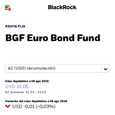
Bienvenido a la página web de BlackRock para inversores
particulares.
RENTA FIJA
¿No eres un inversor particular? Para acceder a contenido más
BGF Euro Bond Fund
relevante, por favor, actualiza
tu tipo de usuario.
Quiénes somos
Productos
Perspectivas
Valor liquidativo a 06 ago 2026
USD 32,06
Educación
52 Semanas: 31,33 - 33,53
Variación del valor liquidativo a 06 ago 2026
Particulares
USD -0,01 (-0,03%)