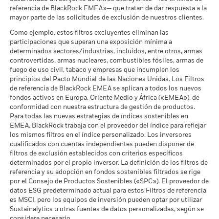
cuando corresponda. La rentabilidad de su inversión puede
Favorable
Naciones Unidas
Rendimiento medio cada año
Fondos de Lipper
referencia de BlackRock EMEA»— que tratan de dar respuesta a la
aumentar o disminuir como resultado de las fluctuaciones del
a 30 jun 2026
a 17 jul 2026
mayor parte de las solicitudes de exclusión de nuestros clientes.
El escenario de tensión muestra lo que usted podría recibir en
valor de las divisas si su inversión se realiza en una divisa
MSCI - Carbón Térmico
0,00%
circunstancias extremas de los mercados.
distinta de la utilizada para el cálculo de la rentabilidad
Intensidad Media Ponderada
118,33
Como ejemplo, estos filtros excluyentes eliminan las
a 30 jun 2026
de Exposición al Carbono de
pasada. Fuente: Blackrock
participaciones que superan una exposición mínima a
MSCI (toneladas de
determinados sectores/industrias, incluidos, entre otros, armas
MSCI - Arenas Bituminosas
0,00%
emisiones de CO2 / millón de
controvertidas, armas nucleares, combustibles fósiles, armas de
a 30 jun 2026
$ en ventas)
fuego de uso civil, tabaco y empresas que incumplen los
a 17 jul 2026
principios del Pacto Mundial de las Naciones Unidas. Los Filtros
Porcentaje de Cobertura ESG
89,59
de referencia de BlackRock EMEA se aplican a todos los nuevos
de MSCI
fondos activos en Europa, Oriente Medio y África («EMEA»), de
Cobertura de Implicación
48,26%
a 17 jul 2026
conformidad con nuestra estructura de gestión de productos.
Empresarial
Para todas las nuevas estrategias de índices sostenibles en
a 30 jun 2026
Puntuación de Calidad ESG
64,62
EMEA, BlackRock trabaja con el proveedor del índice para reflejar
de MSCI - Percentil entre
Porcentaje del Fondo no
los mismos filtros en el índice personalizado. Los inversores
51,74%
Empresas Similares
cubierto
cualificados con cuentas independientes pueden disponer de
a 17 jul 2026
a 30 jun 2026
filtros de exclusión establecidos con criterios específicos
Fondos en Grupo de
277
determinados por el propio inversor. La definición de los filtros de
Características Similares
referencia y su adopción en fondos sostenibles filtrados se rige
Las exposiciones a Implicación Empresarial de BlackRock
a 17 jul 2026
por el Consejo de Productos Sostenibles («SPC»). El proveedor de
indicadas anteriormente para Carbón Térmico y Arenas
datos ESG predeterminado actual para estos Filtros de referencia
Bituminosas se calculan y notifican para aquellas empresas
Porcentaje de Cobertura de la
56,79
es MSCI, pero los equipos de inversión pueden optar por utilizar
Media Ponderada de
en las que más de un 5 % de sus ingresos proceden de la
Intensidad de Carbono de
Sustainalytics u otras fuentes de datos personalizadas, según se
explotación de carbón térmico o arenas bituminosas de
MSCI
considere necesario.