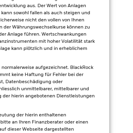
tentwicklung aus. Der Wert von Anlagen
kann sowohl fallen als auch steigen und
licherweise nicht den vollen von Ihnen
gen der Währungswechselkurse können zu
 der Anlage führen. Wertschwankungen
nzinstrumenten mit hoher Volatilität stark
nlage kann plötzlich und in erheblichem
4.57%
 normalerweise aufgezeichnet. BlackRock
3.65%
mt keine Haftung für Fehler bei der
st, Datenbeschädigung oder
3.60%
iesslich unmittelbarer, mittelbarer und
 der hierin angebotenen Dienstleistungen
7.76 Jahre
deutung der hierin enthaltenen
bitte an Ihren Finanzberater oder einen
 auf dieser Webseite dargestellten