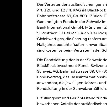
Der Vertreter der ausländischen gene
sicherung dieses Fonds setzen Derivate zur Absicherung des Währun
Art. 120 und 123 ff. KAG ist BlackRo
nte ein potenzielles Risiko der Ansteckung (auch unter der Bezeichnu
Bahnhofstrasse 39, Ch-8001 Zürich. Di
e Verwaltungsgesellschaft des Fonds wird sicherstellen, dass ang
Genehmigten Fonds in der Schweiz im S
 Anteilsklassen vorhanden sind. Über das Drop-Down-Feld direkt u
in dem Fonds anzeigen lassen. Die Anteilsklassen mit Währungsabsic
Bank International GmbH, München, Zw
e gekennzeichnet. Eine vollständige Liste aller Anteilsklassen mi
5, Postfach, CH-8027 Zürich. Der Prosp
haft des Fonds erhältlich.
Gleichwertiges, die Satzung (sofern a
Halbjahresberichte (sofern anwendba
sind kostenlos beim Vertreter in der Sc
PRIIP KID
Die Fondsleitung der in der Schweiz d
Factsheet
Verkaufsprospekt
 Fund
BlackRock Investment Funds Switzerl
Herunterladen
Wertentwicklung
Schweiz AG, Bahnhofstrasse 39, CH-80
Fondsvertrag, das Basisinformationsbla
klung
Eckdaten
FondsManager
anwendbar, die jeweiligen Jahres- und 
Fondsleitung in der Schweiz erhältlich.
enditen
Erfüllungsort und Gerichtsstand für d
beworbenen Anteile der ausländischen
Kalenderjahr
Angaben zu einzelnen Jahren
Annualisi