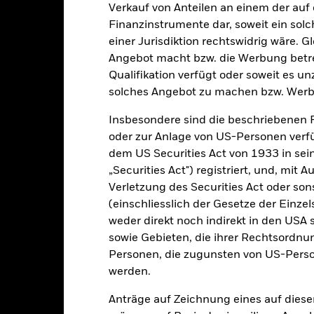
2021
2022
2023
Verkauf von Anteilen an einem der auf
Finanzinstrumente dar, soweit ein sol
Gesamtrendite (%)
Vergleichsi
einer Jurisdiktion rechtswidrig wäre. Gl
d of interactive chart.
Angebot macht bzw. die Werbung betreib
2021
2022
Qualifikation verfügt oder soweit es u
solches Angebot zu machen bzw. Werb
esamtrendite (%) NZD
ergleichsindex (%) EUR
Insbesondere sind die beschriebenen 
oder zur Anlage von US-Personen verfü
i der Berechnung wurden die laufenden Kosten abgezogen. Aus 
sgabeauf- und Rücknahmeabschläge.
dem US Securities Act von 1933 in sei
„Securities Act") registriert, und, mit
e aufgeführten Zahlen beziehen sich auf die Wertentwicklung in de
Verletzung des Securities Act oder s
r Vergangenheit ist kein verlässlicher Indikator für die künftige Wer
(einschliesslich der Gesetze der Einzel
r Zukunft vollkommen anders entwickeln. Dies kann Ihnen helfen zu 
rgangenheit verwaltet wurde.
weder direkt noch indirekt in den USA 
e Wertentwicklung wird auf der Grundlage eines Nettoinventarwerts 
sowie Gebieten, die ihrer Rechtsordnu
gezeigt, sofern vorhanden. Aufgrund von Währungsschwankungen k
Personen, die zugunsten von US-Perso
sfallen, falls Sie in einer anderen Währung als derjenigen investiere
werden.
rgangenheit berechnet wurde.
Quelle:
Blackrock
Anträge auf Zeichnung eines auf dies