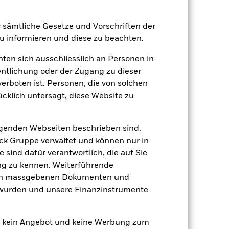
er Verlust oder Gewinn pro Jahr in den
er sämtliche Gesetze und Vorschriften der
n zu beurteilen, wie das Produkt in
 informieren und diese zu beachten.
h mit der Benchmark.
hten sich ausschliesslich an Personen in
entlichung oder der Zugang zu dieser
verboten ist. Personen, die von solchen
ücklich untersagt, diese Website zu
lgenden Webseiten beschrieben sind,
k Gruppe verwaltet und können nur in
 sind dafür verantwortlich, die auf Sie
ng zu kennen. Weiterführende
den massgebenen Dokumenten und
t wurden und unsere Finanzinstrumente
en kein Angebot und keine Werbung zum