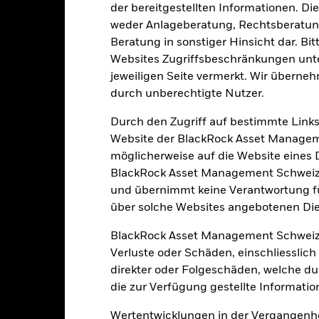
der bereitgestellten Informationen. Di
weder Anlageberatung, Rechtsberatung
NZD 1’887
Fondsvermögen
Beratung in sonstiger Hinsicht dar. Bit
Per 05.Aug.2026
Websites Zugriffsbeschränkungen unte
09.Juni2022
Auflegungsdatum des Fonds
jeweiligen Seite vermerkt. Wir überneh
durch unberechtigte Nutzer.
NZD
Basiswährung
Obligationen
Vergleichsindex
Durch den Zugriff auf bestimmte Links
Website der BlackRock Asset Managem
Artikel 9
Ausgabeaufschlag
möglicherweise auf die Website eines Dri
0.05%
BlackRock Asset Management Schweiz A
Managementgebühr
IE0006QDMN34
und übernimmt keine Verantwortung für
Benchmark-Erfolgsgebühr
NZD 500’000.00
über solche Websites angebotenen Dien
Mindestsumme bei Folgeanl
thesaurierend
BlackRock Asset Management Schweiz
Domizil
UCITS
Verluste oder Schäden, einschliesslic
Verwaltungsgesellschaft
direkter oder Folgeschäden, welche d
Other Bond
die zur Verfügung gestellte Informatio
glich, berechnet auf Basis von
Transaktionsabwicklung
Terminpreisen
Wertentwicklungen in der Vergangenhe
Bloomberg-Ticker