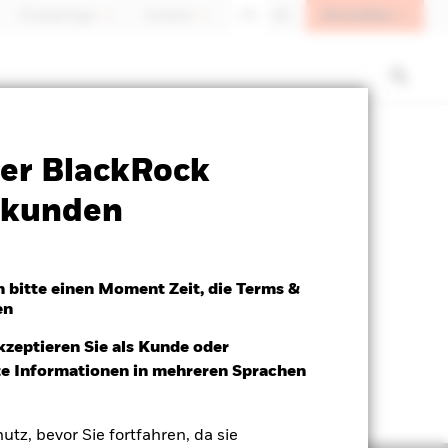
Anmelden
Privatanleger
Schweiz
DE
EN
SFDR Web Disclosure
Herunterladen
er BlackRock
atkunden
h bitte einen Moment Zeit, die Terms &
en
kzeptieren Sie als Kunde oder
ite Informationen in mehreren Sprachen
utz, bevor Sie fortfahren, da sie