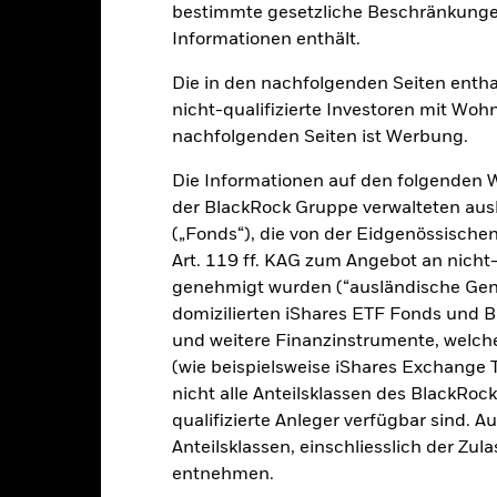
bestimmte gesetzliche Beschränkungen
klung
Eckdaten
FondsManager
Informationen enthält.
Die in den nachfolgenden Seiten entha
nicht-qualifizierte Investoren mit Wohn
ion aus Kapitalwachstum und Erträgen die Erzielung einer Rendite a
nachfolgenden Seiten ist Werbung.
reen Bond Index (der Index) widerspiegelt.
Die Informationen auf den folgenden 
tverzinslichen (fv) Wertpapiere (z. B. Anleihen) an, aus denen sich
der BlackRock Gruppe verwalteten ausl
irektem Nutzen für die Umwelt verwendet werden.
(„Fonds“), die von der Eidgenössisch
Art. 119 ff. KAG zum Angebot an nicht-
papiere zum Zeitpunkt des Erwerbs über ein langfristiges Kreditrating
genehmigt wurden (“ausländische Gene
richt, was derzeit ein Rating von mindestens Investment Grade (d. 
andard & Poor’s oder Fitch ist, oder von der Anlageverwaltungsgesell
domizilierten iShares ETF Fonds und 
fung des Ratings eines fv Wertpapiers kann der Fonds dieses weiter 
und weitere Finanzinstrumente, welc
 die den Anforderungen des Index entspricht oder im besten Interess
(wie beispielsweise iShares Exchange T
nicht alle Anteilsklassen des BlackRoc
qualifizierte Anleger verfügbar sind. 
Anteilsklassen, einschliesslich der Zul
alrisiken.
Der Wert der Anlagen und die daraus entstandenen Ertr
entnehmen.
n. Anleger erhalten den ursprünglich investierten Betrag eventuell 