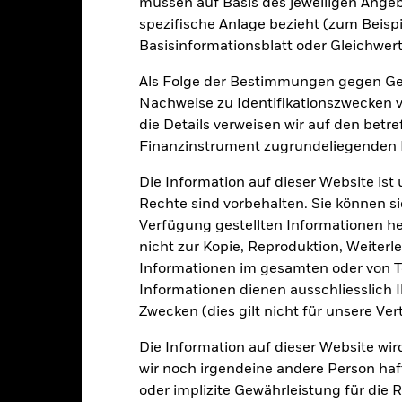
müssen auf Basis des jeweiligen Ange
spezifische Anlage bezieht (zum Beispi
Wesentliche Risiken
Basisinformationsblatt oder Gleichwert
Als Folge der Bestimmungen gegen Gel
Nachweise zu Identifikationszwecken ve
er der Ausfall eines Emittenten haben wesentliche Auswirkungen a
die Details verweisen wir auf den betr
elle oder effektive Herabstufungen der Kreditwürdigkeit können zu 
älliger gegenüber wirtschaftlichen oder politischen Störungen als 
Finanzinstrument zugrundeliegenden
iditätsrisiko“, Beschränkungen bei der Anlage in oder der Übertra
eren bzw. verzögerte Zahlungen an den Fonds sowie nachhaltigkeit
Die Information auf dieser Website ist
en oder Unternehmen konzentriert. Folglich reagiert der Fonds anfäl
itsbezogene oder aufsichtsrechtliche Ereignisse.
Der Referenzinde
Rechte sind vorbehalten. Sie können si
en Geschäftstätigkeiten nur dann aus, wenn mit diesen Geschäftstä
Verfügung gestellten Informationen he
ten werden. Das ESG-Screening kann das potenzielle Anlageunivers
ning, negative Auswirkungen auf den Wert der Investitionen des Fo
nicht zur Kopie, Reproduktion, Weiterle
gkeit von Instituten, die Dienstleistungen wie die Verwahrung von
Informationen im gesamten oder von Te
 Geschäften mit anderen Instrumenten auftreten, kann zu Verlusten
s vom Fonds gehaltenen Vermögensgegenstandes fällige Erträge nicht
Informationen dienen ausschliesslich 
bedeutet, dass es nicht genügend Käufer oder Verkäufer gibt, um Anl
Zwecken (dies gilt nicht für unsere Ver
Die Information auf dieser Website wir
Eckdaten
wir noch irgendeine andere Person haf
oder implizite Gewährleistung für die R