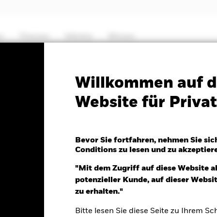
e
Themen
Märkte
Wissen
PRIIP KID
Factsheet
Verkaufsprospekt
Willkommen auf d
Website für Priv
Bond Index Fund (IE)
Bevor Sie fortfahren, nehmen Sie sic
Conditions zu lesen und zu akzeptier
5.Aug.2026
"Mit dem Zugriff auf diese Website a
D 0.01 (0.11%)
potenzieller Kunde, auf dieser Webs
zu erhalten."
Bitte lesen Sie diese Seite zu Ihrem Sch