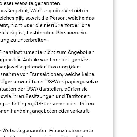
2024
2025
 dieser Website genannten
ches Angebot, Werbung oder Vertrieb in
ndex (%)
eiches gilt, soweit die Person, welche das
t, nicht über die hierfür erforderliche
2023
2024
2025
nzulässig ist, bestimmten Personen ein
ung zu unterbreiten.
9.1
3.6
3.3
6.9
3.8
-0.2
Finanzinstrumente nicht zum Angebot an
gbar. Die Anteile werden nicht gemäss
der Berechnung ausgenommen sind
ner jeweils geltenden Fassung (der
 Ausnahme von Transaktionen, welche keine
r Vergangenheit.
Die Wertentwicklung in
onstiger anwendbarer US-Wertpapiergesetze
tentwicklung. Die Märkte könnten sich in
staaten der USA) darstellen, dürfen sie
beurteilen, wie der Fonds in der
sowie ihren Besitzungen und Territorien
(NIW) mit reinvestiertem Bruttoertrag
ng unterliegen, US-Personen oder dritten
ann Ihre Rendite höher oder geringer
nen handeln, angeboten oder verkauft
n, in der die Wertentwicklung in der
er Website genannten Finanzinstrumente