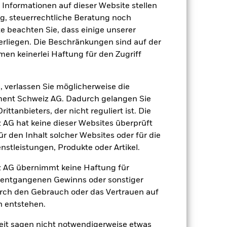
e Informationen auf dieser Website stellen
, steuerrechtliche Beratung noch
EUR 1’004’264’019.90
te beachten Sie, dass einige unserer
rliegen. Die Beschränkungen sind auf der
16.März2017
men keinerlei Haftung für den Zugriff
EUR
BBG MSCI Global Green Bond
, verlassen Sie möglicherweise die
Index (EUR)
ent Schweiz AG. Dadurch gelangen Sie
0.00%
ttanbieters, der nicht reguliert ist. Die
G hat keine dieser Websites überprüft
0.00%
 den Inhalt solcher Websites oder für die
0.00%
stleistungen, Produkte oder Artikel.
agen
NZD 5’000.00
 AG übernimmt keine Haftung für
Irland
h entgangenen Gewinns oder sonstiger
BlackRock Asset Management
urch den Gebrauch oder das Vertrauen auf
Ireland Limited
n entstehen.
Transaktionsdatum +3 Tage
it sagen nicht notwendigerweise etwas
BNGBH