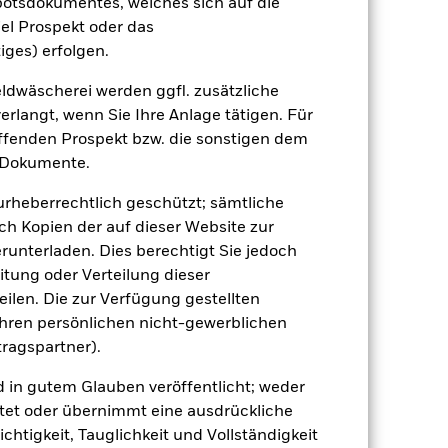
botsdokumentes, welches sich auf die
el Prospekt oder das
iges) erfolgen.
dwäscherei werden ggfl. zusätzliche
rlangt, wenn Sie Ihre Anlage tätigen. Für
uf die Wertentwicklung von
effenden Prospekt bzw. die sonstigen dem
einem Risikoniveau führen.
Industrieländer. Weitere
 Dokumente.
gung von Vermögenswerten, ausfallende
sbezogene Risiken.
Das Anlagerisiko ist
 urheberrechtlich geschützt; sämtliche
liger auf lokale wirtschaftliche,
x schließt Unternehmen mit bestimmten
ch Kopien der auf dieser Website zur
tigkeiten die vom Indexanbieter
runterladen. Dies berechtigt Sie jedoch
um reduzieren. Dies kann, verglichen
nds haben.
itung oder Verteilung dieser
 Vermögenswerten anbieten oder als
ilen. Die zur Verfügung gestellten
 für den Fonds führen.
Kreditrisiko:
 aus oder zahlt Kapital nicht zurück.
Ihren persönlichen nicht-gewerblichen
agen leicht zu verkaufen oder zu kaufen.
tragspartner).
d in gutem Glauben veröffentlicht; weder
tet oder übernimmt eine ausdrückliche
ichtigkeit, Tauglichkeit und Vollständigkeit