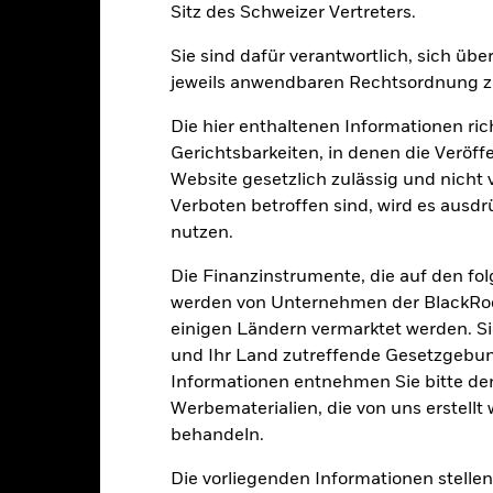
Sitz des Schweizer Vertreters.
ge: 2022-05-31 00:00:00 to 2026-07-31 00:00:00.
: -8 to 16.
ese Grafik zeigt die Wertentwicklung des Produkts als prozentual
Sie sind dafür verantwortlich, sich üb
tzten 3 Jahren gegenüber seiner Benchmark. Dies kann Ihnen helfe
jeweils anwendbaren Rechtsordnung zu
r Vergangenheit verwaltet wurde, und ermöglicht einen Vergleic
Die hier enthaltenen Informationen ric
art
10
r chart with 2 data series.
Gerichtsbarkeiten, in denen die Veröff
e chart has 1 X axis displaying categories.
Website gesetzlich zulässig und nicht 
e chart has 1 Y axis displaying Values. Range: -2 to 10.
8
Verboten betroffen sind, wird es ausdr
nutzen.
6
Die Finanzinstrumente, die auf den fo
alues
werden von Unternehmen der BlackRoc
4
einigen Ländern vermarktet werden. Sie
und Ihr Land zutreffende Gesetzgebu
2
Informationen entnehmen Sie bitte 
Werbematerialien, die von uns erstell
0
behandeln.
Die vorliegenden Informationen stell
-2