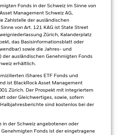
hmigten Fonds in der Schweiz im Sinne von
gsrisikos ein. Der Einsatz von
ck Asset Management Schweiz AG,
ng „Spill-over-Effekt“) für andere
e Zahlstelle der ausländischen
emessene Verfahren zur Minderung
inne von Art. 121 KAG ist State Street
nter dem Namen des Fonds können
herung sind durch den Begriff
eigniederlassung Zürich, Kalanderplatz
t Währungsabsicherung ist zudem auf
ekt, das Basisinformationsblatt oder
nwendbar) sowie die Jahres- und
r) der ausländischen Genehmigten Fonds
Weniger anzeigen
hweiz erhältlich.
omizilierten iShares ETF Fonds und
SFDR Web Disclosure
and ist BlackRock Asset Management
01 Zürich. Der Prospekt mit integriertem
tt oder Gleichwertiges, sowie, sofern
Positionen
Unterlagen
Halbjahresberichte sind kostenlos bei der
ie in der Schweiz angebotenen oder
 Genehmigten Fonds ist der eingetragene
ert
Kumulativ