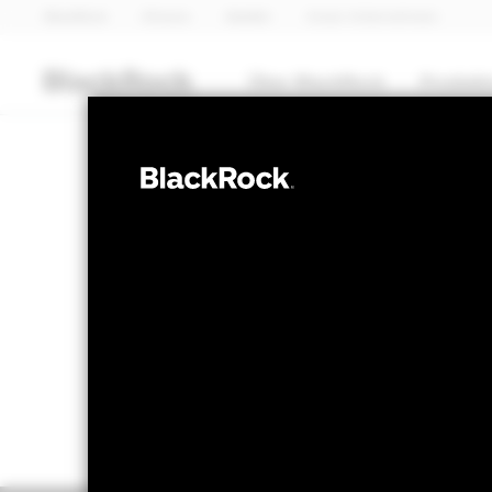
BlackRock
iShares
Aladdin
Unser Unternehmen
Über BlackRock
Produkt
OBLIGATIONEN
iShares Green 
NAV per 05.Aug.2026
NAV per 0
NZD 11.11
NZ
52W-Bandbreite 10.87 - 11.25