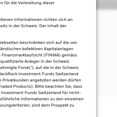
 für die Verbreitung dieser
Positionen
Unterlagen
ltenen Informationen richten sich an
sitz in der Schweiz. Der Inhalt der
us Ihrer Anlage an, welche die
Webseiten beschränken sich auf die von
 der Index zusammensetzt, deren Erlöse
ändischen kollektiven Kapitalanlagen
en Finanzmarktaufsicht (FINMA) gemäss
qualifizierte Anleger in der Schweiz
 verfügen, das den
hmigte Fonds“), auf die in der Schweiz
h. sie erfüllen eine bestimmte Stufe
schaft (AVG) als gleichwertig
BlackRock Investment Funds Switzerland
halten, bis es zweckmäßig ist, die
he Privatkunden angeboten werden dürfen
e des Fonds ist.
raded Products). Bitte beachten Sie, dass
k Investment Funds Switzerland für nicht-
Ausführliche Informationen zu den einzelnen
assungskriterien, sind dem Prospekt zu
äge sind nicht garantiert und
nicht zurück.