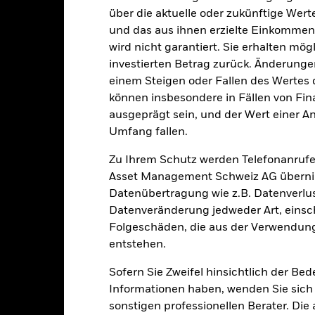
BM9F3Y4
über die aktuelle oder zukünftige Wer
und das aus ihnen erzielte Einkommen 
wird nicht garantiert. Sie erhalten mög
Portfoliomerkmale
investierten Betrag zurück. Änderun
einem Steigen oder Fallen des Wertes
können insbesondere in Fällen von Fina
ausgeprägt sein, und der Wert einer A
1’590
Standard Deviation (3y)
Umfang fallen.
Per 31.Juli2026
Zu Ihrem Schutz werden Telefonanrufe
0.99
Rückzahlungsrendite
Asset Management Schweiz AG übernim
Per 30.Juni2026
Datenübertragung wie z.B. Datenverlu
6.23
Effektivverzinsung
Datenveränderung jedweder Art, einschl
Per 30.Juni2026
Folgeschäden, die aus der Verwendung
6.27 Jahre
Restlaufzeit
entstehen.
Per 30.Juni2026
Sofern Sie Zweifel hinsichtlich der Be
7.76 Jahre
Informationen haben, wenden Sie sich 
sonstigen professionellen Berater. Die