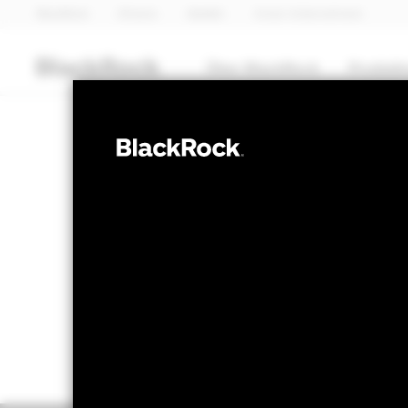
BlackRock
iShares
Aladdin
Unser Unternehmen
Über BlackRock
Produkt
OBLIGATIONEN
iShares Green 
NAV per 06.Aug.2026
NAV per 06
EUR 10.11
EUR
52W-Bandbreite 9.90 - 10.22