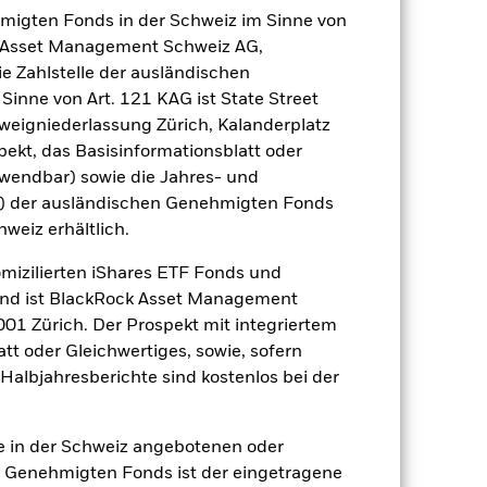
hmigten Fonds in der Schweiz im Sinne von
gsrisikos ein. Der Einsatz von
ck Asset Management Schweiz AG,
ng „Spill-over-Effekt“) für andere
e Zahlstelle der ausländischen
emessene Verfahren zur Minderung
inne von Art. 121 KAG ist State Street
nter dem Namen des Fonds können
herung sind durch den Begriff
eigniederlassung Zürich, Kalanderplatz
t Währungsabsicherung ist zudem auf
ekt, das Basisinformationsblatt oder
nwendbar) sowie die Jahres- und
r) der ausländischen Genehmigten Fonds
Weniger anzeigen
hweiz erhältlich.
omizilierten iShares ETF Fonds und
SFDR Web Disclosure
and ist BlackRock Asset Management
01 Zürich. Der Prospekt mit integriertem
tt oder Gleichwertiges, sowie, sofern
Positionen
Unterlagen
Halbjahresberichte sind kostenlos bei der
ie in der Schweiz angebotenen oder
 Genehmigten Fonds ist der eingetragene
ert
Kumulativ