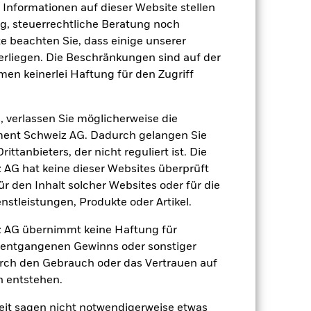
e Informationen auf dieser Website stellen
, steuerrechtliche Beratung noch
EUR 1’003’301’360.89
te beachten Sie, dass einige unserer
rliegen. Die Beschränkungen sind auf der
16.März2017
men keinerlei Haftung für den Zugriff
EUR
BBG MSCI Global Green Bond
, verlassen Sie möglicherweise die
Index (EUR)
ent Schweiz AG. Dadurch gelangen Sie
0.00%
ttanbieters, der nicht reguliert ist. Die
G hat keine dieser Websites überprüft
0.13%
 den Inhalt solcher Websites oder für die
0.00%
stleistungen, Produkte oder Artikel.
agen
EUR 5’000.00
 AG übernimmt keine Haftung für
Irland
h entgangenen Gewinns oder sonstiger
BlackRock Asset Management
urch den Gebrauch oder das Vertrauen auf
Ireland Limited
n entstehen.
Transaktionsdatum +3 Tage
it sagen nicht notwendigerweise etwas
BJLV695