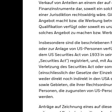
2021
2022
2023
Verkauf von Anteilen an einem der auf
Finanzinstrumente dar, soweit ein sol
Gesamtrendite (%)
Vergleichsi
einer Jurisdiktion rechtswidrig wäre. Gl
d of interactive chart.
Angebot macht bzw. die Werbung betreib
2021
2022
Qualifikation verfügt oder soweit es u
solches Angebot zu machen bzw. Werb
esamtrendite (%) EUR
ergleichsindex (%) EUR
Insbesondere sind die beschriebenen 
oder zur Anlage von US-Personen verfü
i der Berechnung wurden die laufenden Kosten abgezogen. Aus 
sgabeauf- und Rücknahmeabschläge.
dem US Securities Act von 1933 in sei
„Securities Act") registriert, und, mit
e aufgeführten Zahlen beziehen sich auf die Wertentwicklung in de
Verletzung des Securities Act oder s
r Vergangenheit ist kein verlässlicher Indikator für die künftige Wer
(einschliesslich der Gesetze der Einzel
r Zukunft vollkommen anders entwickeln. Dies kann Ihnen helfen zu 
rgangenheit verwaltet wurde.
weder direkt noch indirekt in den USA 
e Wertentwicklung wird auf der Grundlage eines Nettoinventarwerts 
sowie Gebieten, die ihrer Rechtsordnu
gezeigt, sofern vorhanden. Aufgrund von Währungsschwankungen k
Personen, die zugunsten von US-Perso
sfallen, falls Sie in einer anderen Währung als derjenigen investiere
werden.
rgangenheit berechnet wurde.
Quelle:
Blackrock
Anträge auf Zeichnung eines auf dies