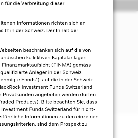
 für die Verbreitung dieser
Positionen
Unterlagen
ltenen Informationen richten sich an
sitz in der Schweiz. Der Inhalt der
us Ihrer Anlage an, welche die
Webseiten beschränken sich auf die von
 der Index zusammensetzt, deren Erlöse
ändischen kollektiven Kapitalanlagen
en Finanzmarktaufsicht (FINMA) gemäss
qualifizierte Anleger in der Schweiz
 verfügen, das den
hmigte Fonds“), auf die in der Schweiz
h. sie erfüllen eine bestimmte Stufe
schaft (AVG) als gleichwertig
BlackRock Investment Funds Switzerland
halten, bis es zweckmäßig ist, die
he Privatkunden angeboten werden dürfen
e des Fonds ist.
raded Products). Bitte beachten Sie, dass
k Investment Funds Switzerland für nicht-
Ausführliche Informationen zu den einzelnen
assungskriterien, sind dem Prospekt zu
äge sind nicht garantiert und
nicht zurück.