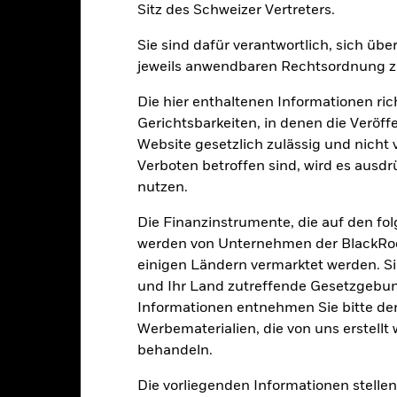
Sitz des Schweizer Vertreters.
ge: 2022-04-30 00:00:00 to 2026-07-31 00:00:00.
: -10 to 5.
ese Grafik zeigt die Wertentwicklung des Produkts als prozentual
Sie sind dafür verantwortlich, sich üb
tzten 3 Jahren gegenüber seiner Benchmark. Dies kann Ihnen helfe
jeweils anwendbaren Rechtsordnung zu
r Vergangenheit verwaltet wurde, und ermöglicht einen Vergleic
Die hier enthaltenen Informationen ric
art
8
r chart with 2 data series.
Gerichtsbarkeiten, in denen die Veröff
e chart has 1 X axis displaying categories.
Website gesetzlich zulässig und nicht 
e chart has 1 Y axis displaying Values. Range: -2 to 8.
6
Verboten betroffen sind, wird es ausdr
nutzen.
4
Die Finanzinstrumente, die auf den fo
alues
werden von Unternehmen der BlackRoc
einigen Ländern vermarktet werden. Sie
2
und Ihr Land zutreffende Gesetzgebu
Informationen entnehmen Sie bitte 
Werbematerialien, die von uns erstell
0
behandeln.
Die vorliegenden Informationen stell
-2