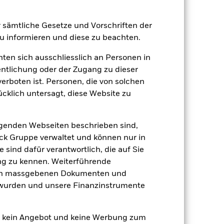
er Verlust oder Gewinn pro Jahr in den
er sämtliche Gesetze und Vorschriften der
n zu beurteilen, wie das Produkt in
 informieren und diese zu beachten.
h mit der Benchmark.
hten sich ausschliesslich an Personen in
entlichung oder der Zugang zu dieser
verboten ist. Personen, die von solchen
ücklich untersagt, diese Website zu
lgenden Webseiten beschrieben sind,
k Gruppe verwaltet und können nur in
 sind dafür verantwortlich, die auf Sie
ng zu kennen. Weiterführende
den massgebenen Dokumenten und
t wurden und unsere Finanzinstrumente
en kein Angebot und keine Werbung zum