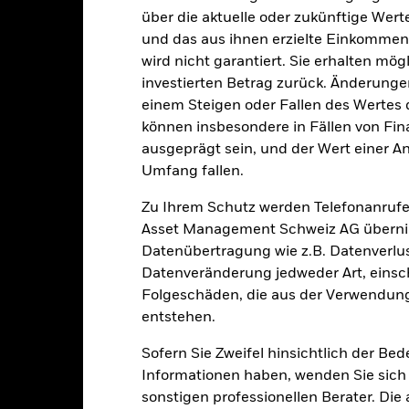
über die aktuelle oder zukünftige Wer
und das aus ihnen erzielte Einkommen 
wird nicht garantiert. Sie erhalten mög
Portfoliomerkmale
investierten Betrag zurück. Änderun
einem Steigen oder Fallen des Wertes
können insbesondere in Fällen von Fina
ausgeprägt sein, und der Wert einer A
1’590
Standard Deviation (3y)
Umfang fallen.
Per 31.Juli2026
1.00
Rückzahlungsrendite
Zu Ihrem Schutz werden Telefonanrufe
Per 30.Juni2026
Asset Management Schweiz AG übernim
6.23
Effektivverzinsung
Datenübertragung wie z.B. Datenverlu
Per 30.Juni2026
Datenveränderung jedweder Art, einschl
6.27 Jahre
Folgeschäden, die aus der Verwendung
Restlaufzeit
Per 30.Juni2026
entstehen.
7.76 Jahre
Sofern Sie Zweifel hinsichtlich der Be
Informationen haben, wenden Sie sich 
sonstigen professionellen Berater. Die