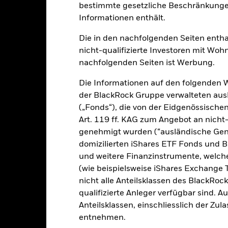
bestimmte gesetzliche Beschränkungen
klung
Eckdaten
FondsManager
Informationen enthält.
Die in den nachfolgenden Seiten entha
nicht-qualifizierte Investoren mit Wohn
ion aus Kapitalwachstum und Erträgen die Erzielung einer Rendite a
nachfolgenden Seiten ist Werbung.
reen Bond Index (der Index) widerspiegelt.
Die Informationen auf den folgenden 
tverzinslichen (fv) Wertpapiere (z. B. Anleihen) an, aus denen sich
der BlackRock Gruppe verwalteten ausl
irektem Nutzen für die Umwelt verwendet werden.
(„Fonds“), die von der Eidgenössisch
Art. 119 ff. KAG zum Angebot an nicht-
papiere zum Zeitpunkt des Erwerbs über ein langfristiges Kreditrating
genehmigt wurden (“ausländische Gene
richt, was derzeit ein Rating von mindestens Investment Grade (d. 
andard & Poor’s oder Fitch ist, oder von der Anlageverwaltungsgesell
domizilierten iShares ETF Fonds und 
fung des Ratings eines fv Wertpapiers kann der Fonds dieses weiter 
und weitere Finanzinstrumente, welc
 die den Anforderungen des Index entspricht oder im besten Interess
(wie beispielsweise iShares Exchange T
nicht alle Anteilsklassen des BlackRoc
qualifizierte Anleger verfügbar sind. 
Anteilsklassen, einschliesslich der Zul
alrisiken.
Der Wert der Anlagen und die daraus entstandenen Ertr
entnehmen.
n. Anleger erhalten den ursprünglich investierten Betrag eventuell 