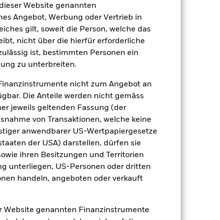
2024
2025
 dieser Website genannten
ches Angebot, Werbung oder Vertrieb in
ndex (%)
eiches gilt, soweit die Person, welche das
t, nicht über die hierfür erforderliche
2023
2024
2025
nzulässig ist, bestimmten Personen ein
ung zu unterbreiten.
6.8
3.7
-0.2
6.9
3.8
-0.2
Finanzinstrumente nicht zum Angebot an
gbar. Die Anteile werden nicht gemäss
der Berechnung ausgenommen sind
ner jeweils geltenden Fassung (der
 Ausnahme von Transaktionen, welche keine
r Vergangenheit.
Die Wertentwicklung in
onstiger anwendbarer US-Wertpapiergesetze
tentwicklung. Die Märkte könnten sich in
staaten der USA) darstellen, dürfen sie
beurteilen, wie der Fonds in der
sowie ihren Besitzungen und Territorien
(NIW) mit reinvestiertem Bruttoertrag
ng unterliegen, US-Personen oder dritten
ann Ihre Rendite höher oder geringer
nen handeln, angeboten oder verkauft
n, in der die Wertentwicklung in der
er Website genannten Finanzinstrumente