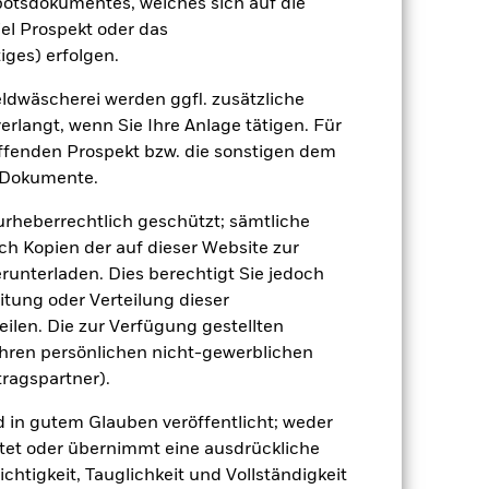
botsdokumentes, welches sich auf die
el Prospekt oder das
iges) erfolgen.
dwäscherei werden ggfl. zusätzliche
rlangt, wenn Sie Ihre Anlage tätigen. Für
uf die Wertentwicklung von
effenden Prospekt bzw. die sonstigen dem
einem Risikoniveau führen.
Industrieländer. Weitere
 Dokumente.
gung von Vermögenswerten, ausfallende
sbezogene Risiken.
Das Anlagerisiko ist
 urheberrechtlich geschützt; sämtliche
liger auf lokale wirtschaftliche,
x schließt Unternehmen mit bestimmten
ch Kopien der auf dieser Website zur
tigkeiten die vom Indexanbieter
runterladen. Dies berechtigt Sie jedoch
um reduzieren. Dies kann, verglichen
nds haben.
itung oder Verteilung dieser
 Vermögenswerten anbieten oder als
ilen. Die zur Verfügung gestellten
 für den Fonds führen.
Kreditrisiko:
 aus oder zahlt Kapital nicht zurück.
Ihren persönlichen nicht-gewerblichen
agen leicht zu verkaufen oder zu kaufen.
tragspartner).
d in gutem Glauben veröffentlicht; weder
tet oder übernimmt eine ausdrückliche
ichtigkeit, Tauglichkeit und Vollständigkeit