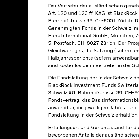
Der Vertreter der ausländischen gene
sicherung dieses Fonds setzen Derivate zur Absicherung des Währun
Art. 120 und 123 ff. KAG ist BlackRo
nte ein potenzielles Risiko der Ansteckung (auch unter der Bezeichnu
Bahnhofstrasse 39, Ch-8001 Zürich. Di
e Verwaltungsgesellschaft des Fonds wird sicherstellen, dass ang
Genehmigten Fonds in der Schweiz im S
 Anteilsklassen vorhanden sind. Über das Drop-Down-Feld direkt u
in dem Fonds anzeigen lassen. Die Anteilsklassen mit Währungsabsic
Bank International GmbH, München, Zw
e gekennzeichnet. Eine vollständige Liste aller Anteilsklassen mi
5, Postfach, CH-8027 Zürich. Der Prosp
haft des Fonds erhältlich.
Gleichwertiges, die Satzung (sofern a
Halbjahresberichte (sofern anwendba
sind kostenlos beim Vertreter in der Sc
PRIIP KID
Die Fondsleitung der in der Schweiz d
Factsheet
Verkaufsprospekt
 Fund
BlackRock Investment Funds Switzerl
Herunterladen
Wertentwicklung
Schweiz AG, Bahnhofstrasse 39, CH-80
Fondsvertrag, das Basisinformationsbla
klung
Eckdaten
FondsManager
anwendbar, die jeweiligen Jahres- und 
Fondsleitung in der Schweiz erhältlich.
enditen
Erfüllungsort und Gerichtsstand für d
beworbenen Anteile der ausländischen
Kalenderjahr
Angaben zu einzelnen Jahren
Annualisi