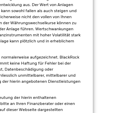
tentwicklung aus. Der Wert von Anlagen
kann sowohl fallen als auch steigen und
licherweise nicht den vollen von Ihnen
gen der Währungswechselkurse können zu
 der Anlage führen. Wertschwankungen
nzinstrumenten mit hoher Volatilität stark
nlage kann plötzlich und in erheblichem
4.43%
3.65%
 normalerweise aufgezeichnet. BlackRock
mt keine Haftung für Fehler bei der
3.60%
st, Datenbeschädigung oder
iesslich unmittelbarer, mittelbarer und
 der hierin angebotenen Dienstleistungen
7.76 Jahre
deutung der hierin enthaltenen
bitte an Ihren Finanzberater oder einen
 auf dieser Webseite dargestellten