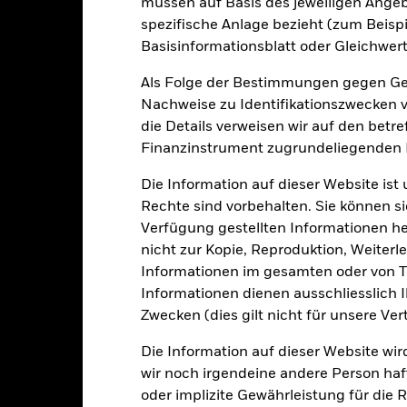
müssen auf Basis des jeweiligen Ange
spezifische Anlage bezieht (zum Beispi
Wesentliche Risiken
Basisinformationsblatt oder Gleichwert
Als Folge der Bestimmungen gegen Gel
Nachweise zu Identifikationszwecken ve
er der Ausfall eines Emittenten haben wesentliche Auswirkungen a
die Details verweisen wir auf den betr
elle oder effektive Herabstufungen der Kreditwürdigkeit können zu 
älliger gegenüber wirtschaftlichen oder politischen Störungen als 
Finanzinstrument zugrundeliegenden
iditätsrisiko“, Beschränkungen bei der Anlage in oder der Übertra
eren bzw. verzögerte Zahlungen an den Fonds sowie nachhaltigkeit
Die Information auf dieser Website ist
en oder Unternehmen konzentriert. Folglich reagiert der Fonds anfäl
itsbezogene oder aufsichtsrechtliche Ereignisse.
Der Referenzinde
Rechte sind vorbehalten. Sie können si
en Geschäftstätigkeiten nur dann aus, wenn mit diesen Geschäftstä
Verfügung gestellten Informationen he
ten werden. Das ESG-Screening kann das potenzielle Anlageunivers
ning, negative Auswirkungen auf den Wert der Investitionen des Fo
nicht zur Kopie, Reproduktion, Weiterle
gkeit von Instituten, die Dienstleistungen wie die Verwahrung von
Informationen im gesamten oder von Te
 Geschäften mit anderen Instrumenten auftreten, kann zu Verlusten
s vom Fonds gehaltenen Vermögensgegenstandes fällige Erträge nicht
Informationen dienen ausschliesslich 
bedeutet, dass es nicht genügend Käufer oder Verkäufer gibt, um Anl
Zwecken (dies gilt nicht für unsere Ver
Die Information auf dieser Website wir
Eckdaten
wir noch irgendeine andere Person haf
oder implizite Gewährleistung für die R