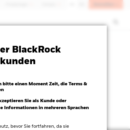
Anmelden
Privatanleger
Schweiz
DE
EN
SFDR Web Disclosure
Herunterladen
er BlackRock
atkunden
h bitte einen Moment Zeit, die Terms &
en
kzeptieren Sie als Kunde oder
ite Informationen in mehreren Sprachen
utz, bevor Sie fortfahren, da sie