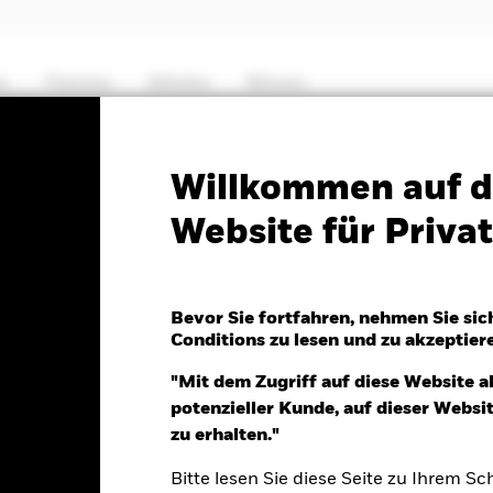
e
Themen
Märkte
Wissen
PRIIP KID
Factsheet
Verkaufsprospekt
Willkommen auf d
Website für Priv
Bond Index Fund (IE)
Bevor Sie fortfahren, nehmen Sie sic
Conditions zu lesen und zu akzeptier
.Aug.2026
Morningstar Rating
"Mit dem Zugriff auf diese Website a
 -0.01 (-0.08%)
potenzieller Kunde, auf dieser Webs
zu erhalten."
Bitte lesen Sie diese Seite zu Ihrem Sch