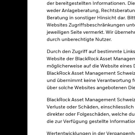
der bereitgestellten Informationen. Di
weder Anlageberatung, Rechtsberatung
EUR 14’553’073
Fondsvermögen
Beratung in sonstiger Hinsicht dar. Bit
Per 06.Aug.2026
Websites Zugriffsbeschränkungen unte
04.Mai2022
Auflegungsdatum des Fonds
jeweiligen Seite vermerkt. Wir überneh
durch unberechtigte Nutzer.
EUR
Basiswährung
Obligationen
Vergleichsindex
Durch den Zugriff auf bestimmte Links
Website der BlackRock Asset Managem
Artikel 9
Ausgabeaufschlag
möglicherweise auf die Website eines Dri
0.18%
BlackRock Asset Management Schweiz A
Managementgebühr
IE000RIFQ564
und übernimmt keine Verantwortung für
Benchmark-Erfolgsgebühr
EUR 100’000.00
über solche Websites angebotenen Dien
Mindestsumme bei Folgeanl
thesaurierend
BlackRock Asset Management Schweiz
Domizil
UCITS
Verluste oder Schäden, einschliesslic
Verwaltungsgesellschaft
direkter oder Folgeschäden, welche d
Global Diversified Bond
die zur Verfügung gestellte Informatio
glich, berechnet auf Basis von
Transaktionsabwicklung
Terminpreisen
Wertentwicklungen in der Vergangenhe
SEDOL