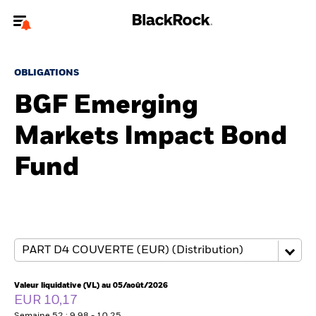
Bienvenue sur le site BlackRock pour les intermédiaires
financiers.
OBLIGATIONS
Pour accéder directement à un autre site BlackRock, veuillez mettre à
BGF Emerging
jour
votre type d'utilisateur
Markets Impact Bond
A propos de BlackRock
Fund
Produits
Thèmes
Insights
ETFs & Fonds indiciels
Valeur liquidative (VL) au 05/août/2026
EUR 10,17
Documents