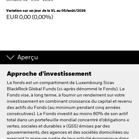
Semaine 52 : 9,98 - 10,25
Variation sur un jour de la VL au 05/août/2026
EUR 0,00 (0,00%)
Intermédiaires financiers.
België
Change location
NL
FR
Aperçu
BlackRock
Approche d'investissement
Le fonds est un compartiment de Luxembourg Sicav
iShares
BlackRock Global Funds (ci-après dénommé le Fonds). Le
Fonds vise, à long terme, à fournir un rendement sur votre
Aladdin
investissement en combinant croissance du capital et revenu
des actifs du Fonds (au minimum pendant cinq années
consécutives). Le Fonds investit au moins 80% de son actif
Notre société
total dans un portefeuille mondial concentré d’obligations «
vertes, sociales et durables » (GSS) émises par des
gouvernements, des agences et des sociétés domiciliées ou
exerçant la majeure partie de leur activité économique dans