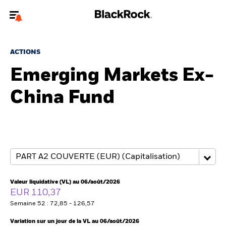
Bienvenue sur le site BlackRock pour les intermédiaires
financiers.
ACTIONS
Pour accéder directement à un autre site BlackRock, veuillez mettre à
Emerging Markets Ex-
jour
votre type d'utilisateur
China Fund
A propos de BlackRock
Produits
Thèmes
Insights
Valeur liquidative (VL) au 06/août/2026
EUR 110,37
ETFs & Fonds indiciels
Semaine 52 : 72,85 - 126,57
Variation sur un jour de la VL au 06/août/2026
Documents