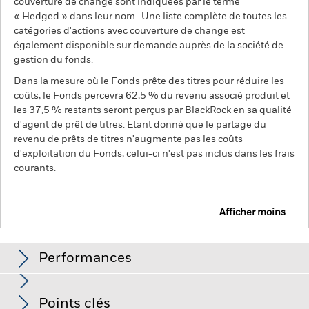
couverture de change sont indiquées par le terme
« Hedged » dans leur nom. Une liste complète de toutes les
catégories d'actions avec couverture de change est
également disponible sur demande auprès de la société de
gestion du fonds.
Dans la mesure où le Fonds prête des titres pour réduire les
coûts, le Fonds percevra 62,5 % du revenu associé produit et
les 37,5 % restants seront perçus par BlackRock en sa qualité
d'agent de prêt de titres. Etant donné que le partage du
revenu de prêts de titres n'augmente pas les coûts
d'exploitation du Fonds, celui-ci n'est pas inclus dans les frais
courants.
Afficher moins
Emerging Markets Ex-China Fund
Performances
Graphique
Points clés
Les marchés émergents sont généralement plus sensibles