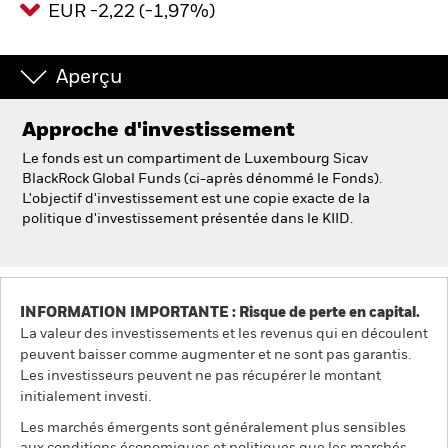
EUR -2,22 (-1,97%)
Intermédiaires financiers.
Aperçu
België
Approche d'investissement
Change location
Le fonds est un compartiment de Luxembourg Sicav
NL
FR
BlackRock Global Funds (ci-après dénommé le Fonds).
L'objectif d'investissement est une copie exacte de la
politique d'investissement présentée dans le KIID.
BlackRock
iShares
INFORMATION IMPORTANTE : Risque de perte en capital.
Aladdin
La valeur des investissements et les revenus qui en découlent
peuvent baisser comme augmenter et ne sont pas garantis.
Notre société
Les investisseurs peuvent ne pas récupérer le montant
initialement investi.
Les marchés émergents sont généralement plus sensibles