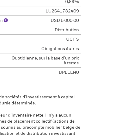
0,89%
LU2641782409
um
USD 5 000,00
Distribution
UCITS
Obligations Autres
Quotidienne, sur la base d'un prix
à terme
BPLLLH0
e sociétés d’investissement à capital
 durée déterminée.
eur d’inventaire nette. Il n’y a aucun
smes de placement collectif (actions de
ont soumis au précompte mobilier belge de
isation et de distribution investissant