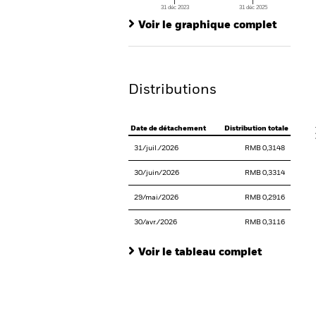
31 déc 2023
31 déc 2025
Ch
End of interactive chart.
Ba
Voir le graphique complet
Th
Th
Distributions
V
Date de détachement
Distribution totale
31/juil./2026
RMB 0,3148
30/juin/2026
RMB 0,3314
29/mai/2026
RMB 0,2916
30/avr./2026
RMB 0,3116
Voir le tableau complet
En