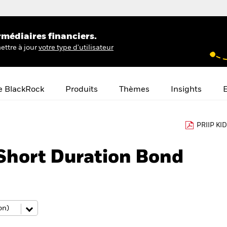
rmédiaires financiers.
ettre à jour
votre type d'utilisateur
e BlackRock
Produits
Thèmes
Insights
E
PRIIP KID
Short Duration Bond