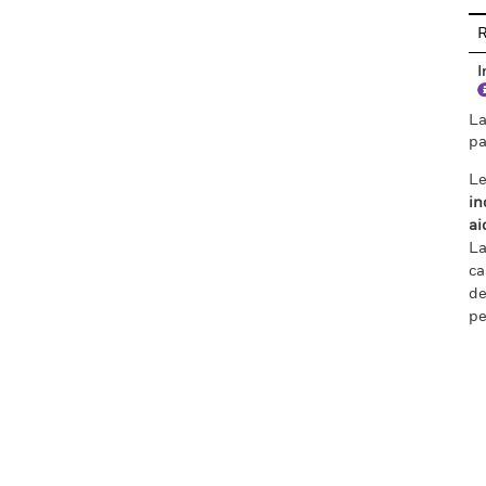
R
I
La
pa
Le
in
ai
La
ca
de
pe