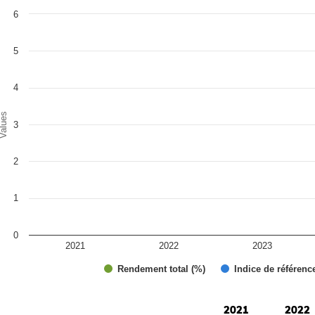
art
6
r chart with 2 data series.
e chart has 1 X axis displaying categories.
e chart has 1 Y axis displaying Values. Range: 0 to 6.
5
4
alues
3
2
1
0
2021
2022
2023
Rendement total (%)
Indice de référenc
d of interactive chart.
2021
2022