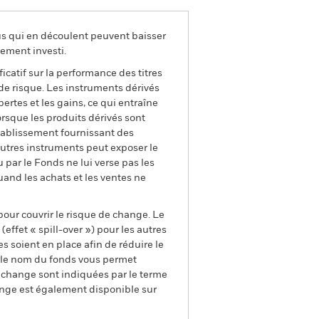
us qui en découlent peuvent baisser
ement investi.
ficatif sur la performance des titres
 de risque. Les instruments dérivés
pertes et les gains, ce qui entraîne
orsque les produits dérivés sont
établissement fournissant des
'autres instruments peut exposer le
u par le Fonds ne lui verse pas les
quand les achats et les ventes ne
pour couvrir le risque de change. Le
ffet « spill-over ») pour les autres
s soient en place afin de réduire le
s le nom du fonds vous permet
de change sont indiquées par le terme
ange est également disponible sur