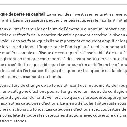
 de perte en capital.
La valeur des investissements et les reven
ntis. Les investisseurs peuvent ne pas récupérer le montant initial
e taux d'intérêt et/ou les défauts de l'émetteur auront un impact signi
els ou effectifs de la notation de crédit peuvent accroître le niveau
 valeur des actifs auxquels ils se rapportent et peuvent amplifier les 
 la valeur du fonds. L'impact sur le Fonds peut être plus important l
 manière complexe. Risque de contrepartie : l'insolvabilité de tout 
ou agissant en tant que contrepartie à des instruments dérivés ou à d
e de crédit : Il est possible que l'émetteur d'un actif financier déten
e capital à l'échéance. Risque de liquidité : La liquidité est faible 
ent les investissements du Fonds.
 couverture de change de ce fonds utilisent des instruments dérivés 
 une catégorie d’actions pourrait engendrer un risque de contagion (e
ciété de gestion du fonds veillera à ce que des procédures appropriée
n aux autres catégories d’actions. Le menu déroulant situé juste sou
égories d’actions du fonds. Les catégories d’actions avec couverture 
 complète de toutes les catégories d'actions avec couverture de ch
stion du fonds.