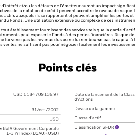
x d'intérêt et/ou les défauts de l'émetteur auront un impact significat
ctives de la notation de crédit peuvent accroître le niveau de risque.
s actifs auxquels ils se rapportent et peuvent amplifier les pertes et
eur du Fonds. Une utilisation extensive ou complexe de ces instrume
de tout établissement fournissant des services tels que la garde d'acti
nstruments peut exposer le Fonds à des pertes financières.
Risque de 
ne lui verse pas les revenus dus ou ne lui rembourse pas le capital à
 les ventes ne suffisent pas pour négocier facilement les investissem
Points clés
USD 1 184 709 135,97
Date de lancement de la Clas
d'Actions
Devise de la gamme
31/oct./2002
Classe d’actif
USD
Classification SFDR
E BofA Government Corporate
1-3 Yr Index (B1A0) (USD)