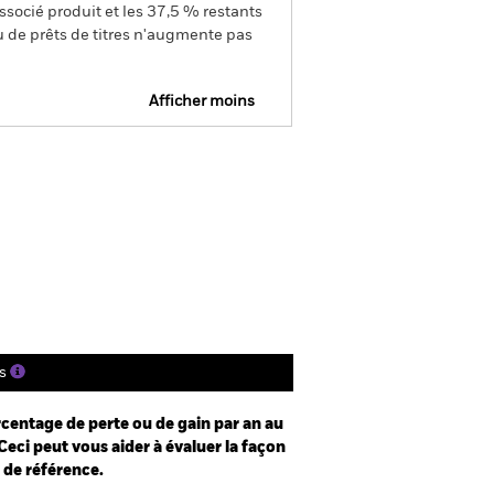
ssocié produit et les 37,5 % restants
u de prêts de titres n'augmente pas
Afficher moins
Prospectus
Historique de VNI
gs
Documentation
s
centage de perte ou de gain par an au
Ceci peut vous aider à évaluer la façon
e de référence.