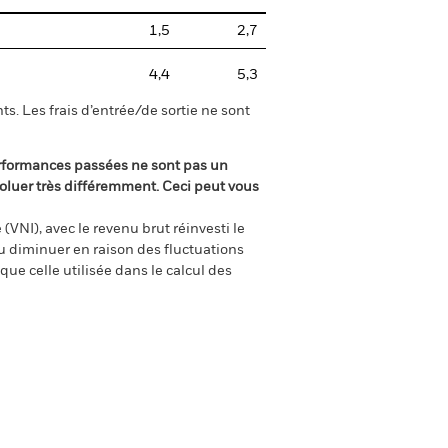
1,5
2,7
4,4
5,3
s. Les frais d’entrée/de sortie ne sont
rformances passées ne sont pas un
oluer très différemment. Ceci peut vous
(VNI), avec le revenu brut réinvesti le
 diminuer en raison des fluctuations
ue celle utilisée dans le calcul des