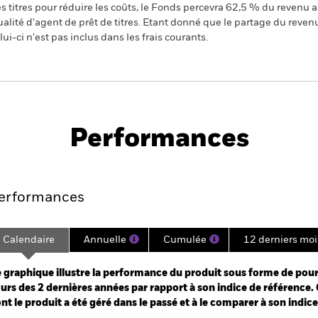
 titres pour réduire les coûts, le Fonds percevra 62,5 % du revenu a
alité d'agent de prêt de titres. Etant donné que le partage du reven
ui-ci n'est pas inclus dans les frais courants.
PRIIP KID
tion Bond Fund
Performances
e
Key Facts
Managers
Holdin
erformances
Calendaire
Annuelle
Cumulée
12 derniers moi
ge: 2023-06-30 00:00:00 to 2026-07-31 00:00:00.
: -6 to 12.
 graphique illustre la performance du produit sous forme de pour
urs des 2 dernières années par rapport à son indice de référence. 
nt le produit a été géré dans le passé et à le comparer à son indic