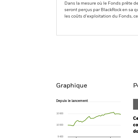
Dans la mesure où le Fonds prête des
seront perçus par BlackRock en sa qu
les coûts d'exploitation du Fonds, cel
BGF US Dollar Short Dura
Aperçu
Performanc
Graphique
P
Depuis le lancement
Depuis le lancement
Line chart with 38 data points.
The chart has 1 X axis displaying Time. Ran
10 600
The chart has 1 Y axis displaying values. Range
Ce
co
10 000
do
9 400