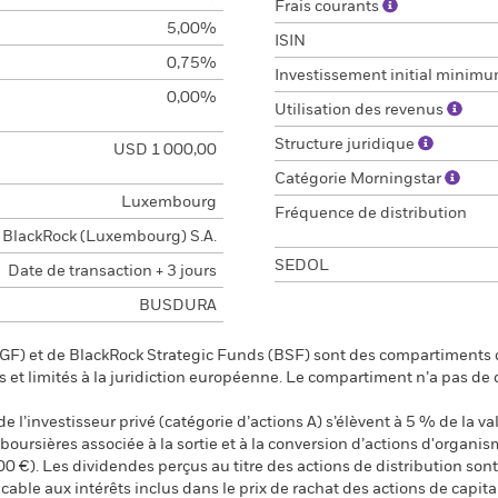
Frais courants
5,00%
ISIN
0,75%
Investissement initial minim
0,00%
Utilisation des revenus
Structure juridique
USD 1 000,00
Catégorie Morningstar
Luxembourg
Fréquence de distribution
BlackRock (Luxembourg) S.A.
SEDOL
Date de transaction + 3 jours
BUSDURA
F) et de BlackRock Strategic Funds (BSF) sont des compartiments d
s et limités à la juridiction européenne. Le compartiment n’a pas de
 l’investisseur privé (catégorie d’actions A) s’élèvent à 5 % de la val
s boursières associée à la sortie et à la conversion d’actions d'organi
00 €). Les dividendes perçus au titre des actions de distribution s
ble aux intérêts inclus dans le prix de rachat des actions de capital