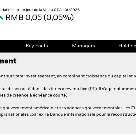
ariation sur un jour de la VL au 07/août/2026
RMB 0,05 (0,05%)
e
Key Facts
Managers
Holdin
ement
t sur votre investissement, en combinant croissance du capital et r
al de son actif dans des titres à revenu fixe (RF). Il s’agit notamme
tres de créance à échéance courte).
r le gouvernement américain et ses agences gouvernementales, les Ét
supranationales (par ex. la Banque internationale pour la reconstruct