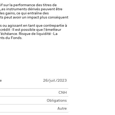
if sur la performance des titres de
Les instruments dérivés peuvent être
 les gains, ce qui entraîne des
nts peut avoir un impact plus conséquent
fs ou agissant en tant que contrepartie à
crédit : Il est possible que l'émetteur
 l'échéance.
Risque de liquidité : La
ents du Fonds.
se
26/juil./2023
CNH
Obligations
Autre