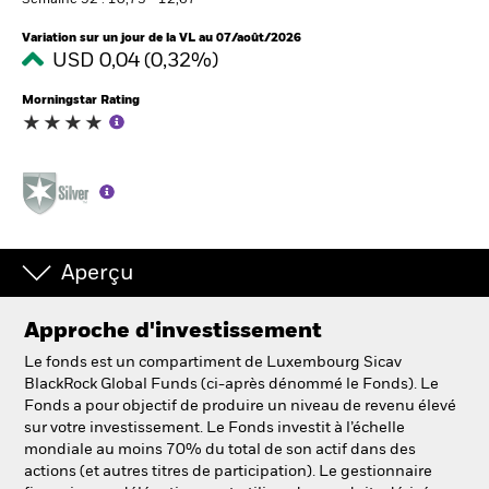
Semaine 52 : 10,73 - 12,67
Variation sur un jour de la VL au 07/août/2026
USD 0,04 (0,32%)
Intermédiaires financiers.
Morningstar Rating
België
Change location
NL
FR
BlackRock
Aperçu
iShares
Approche d'investissement
Aladdin
Le fonds est un compartiment de Luxembourg Sicav
BlackRock Global Funds (ci-après dénommé le Fonds). Le
Fonds a pour objectif de produire un niveau de revenu élevé
Notre société
sur votre investissement. Le Fonds investit à l’échelle
mondiale au moins 70% du total de son actif dans des
actions (et autres titres de participation). Le gestionnaire