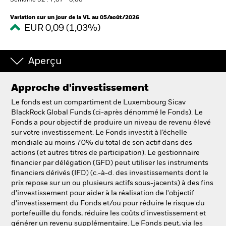
Semaine 52 : 7,87 - 8,80
Variation sur un jour de la VL au 05/août/2026
EUR 0,09 (1,03%)
Intermédiaires financiers.
België
Aperçu
Change location
Approche d'investissement
NL
FR
Le fonds est un compartiment de Luxembourg Sicav
BlackRock Global Funds (ci-après dénommé le Fonds). Le
BlackRock
Fonds a pour objectif de produire un niveau de revenu élevé
sur votre investissement. Le Fonds investit à l’échelle
iShares
mondiale au moins 70% du total de son actif dans des
actions (et autres titres de participation). Le gestionnaire
financier par délégation (GFD) peut utiliser les instruments
Aladdin
financiers dérivés (IFD) (c.-à-d. des investissements dont le
prix repose sur un ou plusieurs actifs sous-jacents) à des fins
Notre société
d'investissement pour aider à la réalisation de l'objectif
d'investissement du Fonds et/ou pour réduire le risque du
portefeuille du fonds, réduire les coûts d'investissement et
générer un revenu supplémentaire. Le Fonds peut, via les