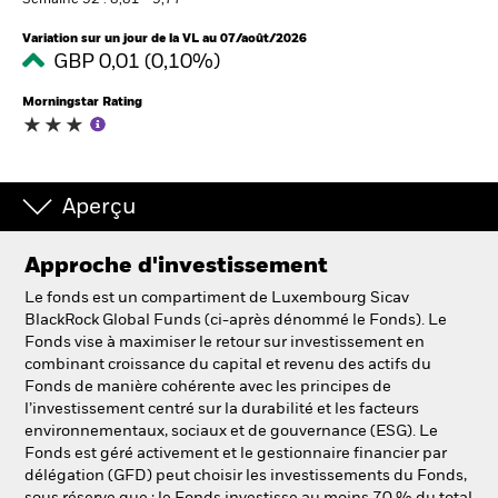
Semaine 52 : 8,81 - 9,77
Variation sur un jour de la VL au 07/août/2026
GBP 0,01 (0,10%)
Intermédiaires financiers.
Morningstar Rating
België
Change location
NL
FR
Aperçu
BlackRock
Approche d'investissement
Le fonds est un compartiment de Luxembourg Sicav
iShares
BlackRock Global Funds (ci-après dénommé le Fonds). Le
Fonds vise à maximiser le retour sur investissement en
Aladdin
combinant croissance du capital et revenu des actifs du
Fonds de manière cohérente avec les principes de
l’investissement centré sur la durabilité et les facteurs
Notre société
environnementaux, sociaux et de gouvernance (ESG). Le
Fonds est géré activement et le gestionnaire financier par
délégation (GFD) peut choisir les investissements du Fonds,