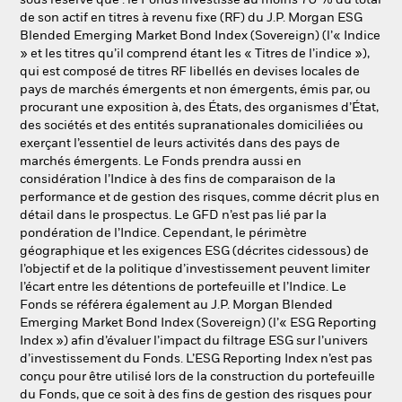
sous réserve que : le Fonds investisse au moins 70 % du total
de son actif en titres à revenu fixe (RF) du J.P. Morgan ESG
Blended Emerging Market Bond Index (Sovereign) (l’« Indice
» et les titres qu’il comprend étant les « Titres de l’indice »),
qui est composé de titres RF libellés en devises locales de
pays de marchés émergents et non émergents, émis par, ou
procurant une exposition à, des États, des organismes d’État,
des sociétés et des entités supranationales domiciliées ou
exerçant l’essentiel de leurs activités dans des pays de
marchés émergents. Le Fonds prendra aussi en
considération l’Indice à des fins de comparaison de la
performance et de gestion des risques, comme décrit plus en
détail dans le prospectus. Le GFD n’est pas lié par la
pondération de l’Indice. Cependant, le périmètre
géographique et les exigences ESG (décrites cidessous) de
l’objectif et de la politique d’investissement peuvent limiter
l’écart entre les détentions de portefeuille et l’Indice. Le
Fonds se référera également au J.P. Morgan Blended
Emerging Market Bond Index (Sovereign) (l’« ESG Reporting
Index ») afin d’évaluer l’impact du filtrage ESG sur l’univers
d’investissement du Fonds. L’ESG Reporting Index n’est pas
conçu pour être utilisé lors de la construction du portefeuille
du Fonds, que ce soit à des fins de gestion des risques pour