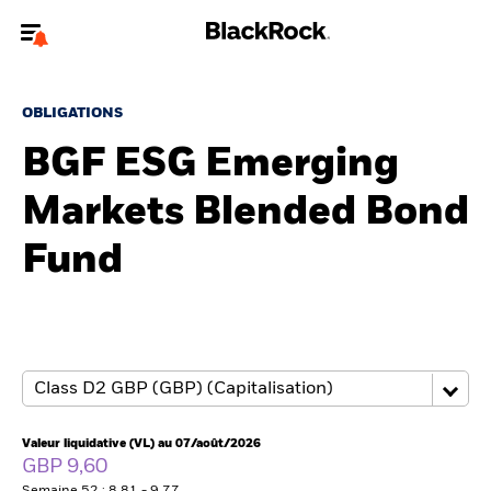
Bienvenue sur le site BlackRock pour les intermédiaires
financiers.
OBLIGATIONS
Pour accéder directement à un autre site BlackRock, veuillez mettre à
BGF ESG Emerging
jour
votre type d'utilisateur
Markets Blended Bond
A propos de BlackRock
Fund
Produits
Thèmes
Insights
ETFs & Fonds indiciels
Valeur liquidative (VL) au 07/août/2026
GBP 9,60
Documents