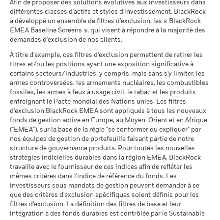
Pacte mondial des Nations
Afin de proposer des solutions évolutives aux investisseurs dans
au 17/juil./2026
Le rendement de votre investissement peut augmenter ou
précompte mobilier belge de 30%. Le précompte mobilier
(fr)
Unies
Ce que vous pourriez obtenir après déducti
différentes classes d'actifs et styles d'investissement, BlackRock
Favorable
diminuer en raison des fluctuations des devises si votre
belge applicable aux intérêts inclus dans le prix de rachat des
Rendement annuel moyen
au -
Pointage de qualité ESG
4,29
a développé un ensemble de filtres d'exclusion, les « BlackRock
investissement est effectué dans une devise autre que celle
actions de capitalisation et de distribution investissant plus
MSCI (0-10)
EMEA Baseline Screens », qui visent à répondre à la majorité des
Le scénario de tension montre ce que vous pourriez obtenir
MSCI - Charbon thermique
-
utilisée dans le calcul des performances passées. Source :
de 10% de leurs actifs dans des titres de créance s'élève à
au 17/juil./2026
demandes d'exclusion de nos clients.
BlackRock Global Funds - Prospectus
dans des situations de marché extrêmes.
au -
Blackrock
30%.
(English)
Classification mondiale des
Bond Emerging Markets
À titre d'exemple, ces filtres d'exclusion permettent de retirer les
MSCI - Sables bitumineux
-
fonds selon Lipper
Global HC
titres et/ou les positions ayant une exposition significative à
Publication de la valeur nette d'inventaire:
au -
au 17/juil./2026
certains secteurs/industries, y compris, mais sans s'y limiter, les
www.blackrock.com/be
, De Tijd,
www.fundinfo.com
. Pour toute
BlackRock Global Funds - Prospectus (French
armes controversées, les armements nucléaires, les combustibles
réclamation concernant ce compartiment, veuillez contacter
Moyenne pondérée de
1,24
- Belgium^France)
l'intensité carbone MSCI
fossiles, les armes à feux à usage civil, le tabac et les produits
BlackRock au 02 402 49 00 ou par e-mail à l’adresse
(tonnes de CO2e/M$ de
enfreignant le Pacte mondial des Nations unies. Les filtres
belux@blackrock.com.
Pour votre protection, les appels
ventes)
Données sur la
-
d'exclusion BlackRock EMEA sont appliqués à tous les nouveaux
téléphoniques sont souvent enregistrés.
Vous pouvez
participation aux secteurs
au 17/juil./2026
fonds de gestion active en Europe, au Moyen-Orient et en Afrique
également contacter le Service de médiation des
d'activité
Voir tous les documents
("EMEA"), sur la base de la règle "se conformer ou expliquer" par
% des avoirs à l'égard
99,45
consommateurs. Vous trouverez de plus amples informations
au -
nos équipes de gestion de portefeuille faisant partie de notre
desquels des données ESG
à l’adresse
http://www.ombudsfin.be
.
structure de gouvernance produits. Pour toutes les nouvelles
MSCI
Pourcentage des avoirs du
-
fonds à l'égard desquels
stratégies indicielles durables dans la région EMEA, BlackRock
au 17/juil./2026
des données ne sont pas
travaille avec le fournisseur de ces indices afin de refléter les
disponibles
Pointage de qualité ESG
64,32
mêmes critères dans l'indice de référence du fonds. Les
MSCI - centile par rapport aux
au -
investisseurs sous mandats de gestion peuvent demander à ce
pairs
que des critères d'exclusion spécifiques soient définis pour les
au 17/juil./2026
L'exposition de BlackRock aux secteurs d'activité, telle qu'elle
filtres d'exclusion. La définition des filtres de base et leur
est indiquée ci-dessus, pour le charbon thermique et les
intégration à des fonds durables est contrôlée par le Sustainable
Fonds dans le groupe de
384