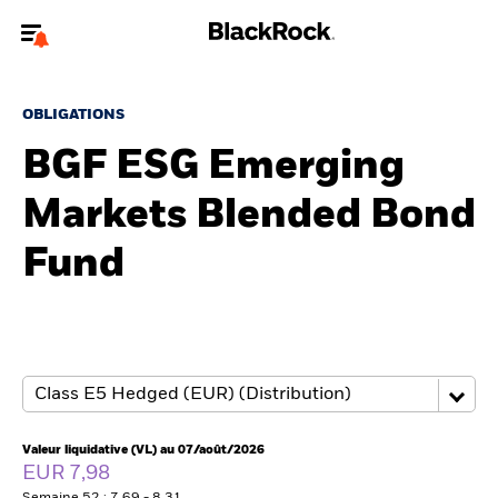
Bienvenue sur le site BlackRock pour les intermédiaires
financiers.
OBLIGATIONS
Pour accéder directement à un autre site BlackRock, veuillez mettre à
BGF ESG Emerging
jour
votre type d'utilisateur
Markets Blended Bond
A propos de BlackRock
Fund
Produits
Thèmes
Insights
ETFs & Fonds indiciels
Valeur liquidative (VL) au 07/août/2026
EUR 7,98
Documents