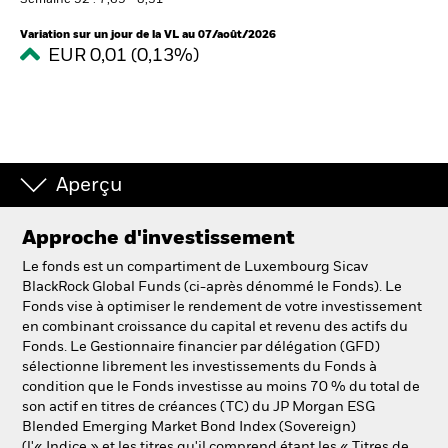
Semaine 52 : 7,69 - 8,31
Variation sur un jour de la VL au 07/août/2026
EUR 0,01 (0,13%)
Intermédiaires financiers.
België
Change location
NL
FR
Aperçu
BlackRock
Approche d'investissement
Le fonds est un compartiment de Luxembourg Sicav
iShares
BlackRock Global Funds (ci-après dénommé le Fonds). Le
Fonds vise à optimiser le rendement de votre investissement
Aladdin
en combinant croissance du capital et revenu des actifs du
Fonds. Le Gestionnaire financier par délégation (GFD)
sélectionne librement les investissements du Fonds à
Notre société
condition que le Fonds investisse au moins 70 % du total de
son actif en titres de créances (TC) du JP Morgan ESG
Blended Emerging Market Bond Index (Sovereign)
(l'« Indice » et les titres qu'il comprend étant les « Titres de