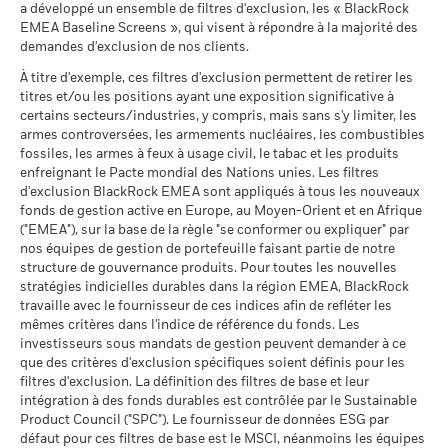
Rendement annuel moyen
au 30/juin/2026
Pointage de qualité ESG
4,29
a développé un ensemble de filtres d'exclusion, les « BlackRock
capitalisation) s'élève à 1,32% (max. 4000 €). Les dividendes
MSCI (0-10)
EMEA Baseline Screens », qui visent à répondre à la majorité des
Indice de
Le scénario de tension montre ce que vous pourriez obtenir
MSCI - Charbon thermique
0,00%
perçus au titre des actions de distribution sont soumis au
au 17/juil./2026
référence
demandes d'exclusion de nos clients.
Sustainability related disclosure - SEMBB_AG
dans des situations de marché extrêmes.
au 30/juin/2026
précompte mobilier belge de 30%. Le précompte mobilier
contrainte
14,0
4,9
-6,0
(nl)
Classification mondiale des
Bond Emerging Markets
belge applicable aux intérêts inclus dans le prix de rachat des
À titre d'exemple, ces filtres d'exclusion permettent de retirer les
1 (%) USD
MSCI - Sables bitumineux
0,00%
fonds selon Lipper
Global HC
actions de capitalisation et de distribution investissant plus
titres et/ou les positions ayant une exposition significative à
au 30/juin/2026
au 17/juil./2026
de 10% de leurs actifs dans des titres de créance s'élève à
certains secteurs/industries, y compris, mais sans s'y limiter, les
Sustainability related disclosure - SEMBB_AG
30%.
armes controversées, les armements nucléaires, les combustibles
Moyenne pondérée de
1,24
(fr)
La performance indiquée est calculée après déduction des
l'intensité carbone MSCI
fossiles, les armes à feux à usage civil, le tabac et les produits
frais courants. Les frais d’entrée/de sortie ne sont pas inclus
(tonnes de CO2e/M$ de
enfreignant le Pacte mondial des Nations unies. Les filtres
Publication de la valeur nette d'inventaire:
dans le calcul.
ventes)
Données sur la
3,20%
d'exclusion BlackRock EMEA sont appliqués à tous les nouveaux
www.blackrock.com/be
, De Tijd,
www.fundinfo.com
. Pour toute
participation aux secteurs
au 17/juil./2026
fonds de gestion active en Europe, au Moyen-Orient et en Afrique
réclamation concernant ce compartiment, veuillez contacter
Les chiffres indiqués se rapportent aux performances
d'activité
Voir tous les documents
("EMEA"), sur la base de la règle "se conformer ou expliquer" par
BlackRock au 02 402 49 00 ou par e-mail à l’adresse
% des avoirs à l'égard
99,45
passées.
Les performances passées ne sont pas un indicateur
au 30/juin/2026
nos équipes de gestion de portefeuille faisant partie de notre
desquels des données ESG
belux@blackrock.com.
Pour votre protection, les appels
fiable des performances futures. Les marchés pourraient
structure de gouvernance produits. Pour toutes les nouvelles
MSCI
Pourcentage des avoirs du
97,00%
téléphoniques sont souvent enregistrés.
Vous pouvez
évoluer très différemment. Ceci peut vous aider à évaluer la
fonds à l'égard desquels
stratégies indicielles durables dans la région EMEA, BlackRock
au 17/juil./2026
également contacter le Service de médiation des
façon dont le fonds a été géré dans le passé
des données ne sont pas
travaille avec le fournisseur de ces indices afin de refléter les
consommateurs. Vous trouverez de plus amples informations
disponibles
Pointage de qualité ESG
64,32
La performance est indiquée sur la base de la Valeur nette
mêmes critères dans l'indice de référence du fonds. Les
à l’adresse
http://www.ombudsfin.be
.
MSCI - centile par rapport aux
au 30/juin/2026
d’inventaire (VNI), avec le revenu brut réinvesti le cas échéant.
investisseurs sous mandats de gestion peuvent demander à ce
pairs
que des critères d'exclusion spécifiques soient définis pour les
Le rendement de votre investissement peut augmenter ou
au 17/juil./2026
L'exposition de BlackRock aux secteurs d'activité, telle qu'elle
filtres d'exclusion. La définition des filtres de base et leur
diminuer en raison des fluctuations des devises si votre
est indiquée ci-dessus, pour le charbon thermique et les
intégration à des fonds durables est contrôlée par le Sustainable
Fonds dans le groupe de
384
investissement est effectué dans une devise autre que celle
pairs
sables bitumineux, est calculée et déclarée pour les
Product Council ("SPC"). Le fournisseur de données ESG par
utilisée dans le calcul des performances passées. Source :
au 17/juil./2026
défaut pour ces filtres de base est le MSCI, néanmoins les équipes
entreprises qui tirent plus de 5 % de leurs revenus du