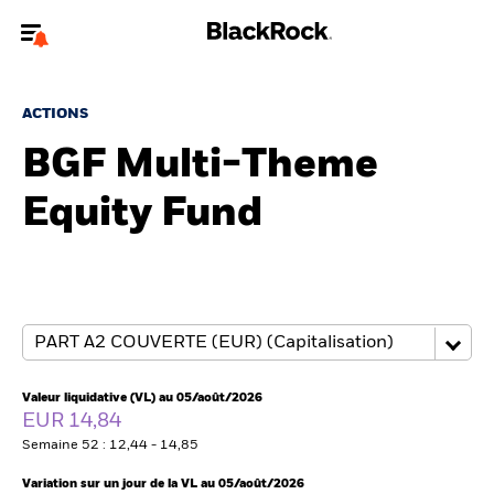
Bienvenue sur le site BlackRock pour les intermédiaires
financiers.
ACTIONS
Pour accéder directement à un autre site BlackRock, veuillez mettre à
BGF Multi-Theme
jour
votre type d'utilisateur
Equity Fund
A propos de BlackRock
Produits
Thèmes
Insights
Valeur liquidative (VL) au 05/août/2026
EUR 14,84
ETFs & Fonds indiciels
Semaine 52 : 12,44 - 14,85
Variation sur un jour de la VL au 05/août/2026
Documents