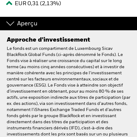
EUR 0,31 (2,13%)
Intermédiaires financiers.
Aperçu
België
Approche d'investissement
Change location
Le fonds est un compartiment de Luxembourg Sicav
NL
FR
BlackRock Global Funds (ci-après dénommé le Fonds). Le
Fonds vise à réaliser une croissance du capital sur le long
terme (au moins cinq années consécutives) et à investir de
BlackRock
manière cohérente avec les principes de l'investissement
centré sur les facteurs environnementaux, sociaux et de
iShares
gouvernance (ESG). Le Fonds vise à atteindre son objectif
d’investissement en obtenant, pour au moins 80 % de ses
actifs, une exposition indirecte aux titres de participation (par
Aladdin
ex. des actions), via son investissement dans d’autres fonds,
notamment l’iShares Exchange Traded Funds et d’autres
Notre société
fonds gérés par le groupe BlackRock et en investissant
directement dans des titres de participation et des
instruments financiers dérivés (IFD), c’est-à-dire des
investissements dont les prix sont basés sur un ou plusieurs