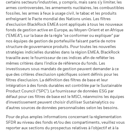
de 10% de leurs actifs dans des titres de créance s'élève à
passées.
Les performances passées ne sont pas un indicateur
certains secteurs/industries, y compris, mais sans s'y limiter, les
Sustainability related disclosure - MTEF-AGG
30%.
armes controversées, les armements nucléaires, les combustibles
fiable des performances futures. Les marchés pourraient
Moyenne pondérée de
156,81
(de)
l'intensité carbone MSCI
fossiles, les armes à feux à usage civil, le tabac et les produits
évoluer très différemment. Ceci peut vous aider à évaluer la
(tonnes de CO2e/M$ de
enfreignant le Pacte mondial des Nations unies. Les filtres
Publication de la valeur nette d'inventaire:
façon dont le fonds a été géré dans le passé
ventes)
Données sur la
99,48%
d'exclusion BlackRock EMEA sont appliqués à tous les nouveaux
www.blackrock.com/be
, De Tijd,
www.fundinfo.com
. Pour toute
La performance est indiquée sur la base de la Valeur nette
participation aux secteurs
au 17/juil./2026
fonds de gestion active en Europe, au Moyen-Orient et en Afrique
réclamation concernant ce compartiment, veuillez contacter
d’inventaire (VNI), avec le revenu brut réinvesti le cas échéant.
d'activité
Voir tous les documents
("EMEA"), sur la base de la règle "se conformer ou expliquer" par
BlackRock au 02 402 49 00 ou par e-mail à l’adresse
% des avoirs à l'égard
93,68
au 30/juin/2026
Le rendement de votre investissement peut augmenter ou
nos équipes de gestion de portefeuille faisant partie de notre
desquels des données ESG
belux@blackrock.com.
Pour votre protection, les appels
diminuer en raison des fluctuations des devises si votre
structure de gouvernance produits. Pour toutes les nouvelles
MSCI
Pourcentage des avoirs du
0,52%
téléphoniques sont souvent enregistrés.
Vous pouvez
investissement est effectué dans une devise autre que celle
fonds à l'égard desquels
stratégies indicielles durables dans la région EMEA, BlackRock
au 17/juil./2026
également contacter le Service de médiation des
des données ne sont pas
utilisée dans le calcul des performances passées. Source :
travaille avec le fournisseur de ces indices afin de refléter les
consommateurs. Vous trouverez de plus amples informations
disponibles
Pointage de qualité ESG
40,81
Blackrock
mêmes critères dans l'indice de référence du fonds. Les
à l’adresse
http://www.ombudsfin.be
.
MSCI - centile par rapport aux
au 30/juin/2026
investisseurs sous mandats de gestion peuvent demander à ce
pairs
que des critères d'exclusion spécifiques soient définis pour les
au 17/juil./2026
L'exposition de BlackRock aux secteurs d'activité, telle qu'elle
filtres d'exclusion. La définition des filtres de base et leur
est indiquée ci-dessus, pour le charbon thermique et les
intégration à des fonds durables est contrôlée par le Sustainable
Fonds dans le groupe de
5 521
pairs
sables bitumineux, est calculée et déclarée pour les
Product Council ("SPC"). Le fournisseur de données ESG par
au 17/juil./2026
défaut pour ces filtres de base est le MSCI, néanmoins les équipes
entreprises qui tirent plus de 5 % de leurs revenus du
d'investissement peuvent choisir d'utiliser Sustainalytics ou
charbon thermique ou des sables bitumineux, tel que défini
% de couverture MSCI
93,17
d'autres sources de données personnalisées selon les besoins.
par MSCI ESG Research. L’exposition aux entreprises qui
Weighted Average Carbon
génèrent des revenus à partir du charbon thermique ou des
Intensity
Pour de plus amples informations concernant la réglementation
sables bitumineux (à un seuil de revenus de 0 %), telle que
au 17/juil./2026
SFDR au niveau des fonds et/ou des compartiments, veuillez vous
définie par MSCI ESG Research, se répartit comme suit :
reporter aux sections du prospectus relatives à l'objectif et à la