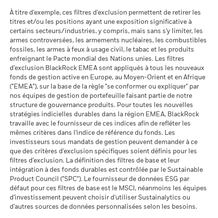
perçus au titre des actions de distribution sont soumis au
MSCI (0-10)
Le scénario de tension montre ce que vous pourriez obtenir
À titre d'exemple, ces filtres d'exclusion permettent de retirer les
MSCI - Charbon thermique
0,00%
précompte mobilier belge de 30%. Le précompte mobilier
au 17/juil./2026
titres et/ou les positions ayant une exposition significative à
dans des situations de marché extrêmes.
au 30/juin/2026
2016
2017
2018
2019
2020
2021
belge applicable aux intérêts inclus dans le prix de rachat des
Classification mondiale des
certains secteurs/industries, y compris, mais sans s'y limiter, les
Bond EUR
actions de capitalisation et de distribution investissant plus
MSCI - Sables bitumineux
0,00%
fonds selon Lipper
armes controversées, les armements nucléaires, les combustibles
Rendement
de 10% de leurs actifs dans des titres de créance s'élève à
au 30/juin/2026
au 17/juil./2026
fossiles, les armes à feux à usage civil, le tabac et les produits
total (%)
-3,0
30%.
enfreignant le Pacte mondial des Nations unies. Les filtres
EUR
Moyenne pondérée de
52,48
d'exclusion BlackRock EMEA sont appliqués à tous les nouveaux
l'intensité carbone MSCI
Publication de la valeur nette d'inventaire:
Indice de
fonds de gestion active en Europe, au Moyen-Orient et en Afrique
(tonnes de CO2e/M$ de
www.blackrock.com/be
, De Tijd,
www.fundinfo.com
. Pour toute
référence
-2,9
("EMEA"), sur la base de la règle "se conformer ou expliquer" par
ventes)
Données sur la
31,82%
réclamation concernant ce compartiment, veuillez contacter
(%) EUR
participation aux secteurs
nos équipes de gestion de portefeuille faisant partie de notre
au 17/juil./2026
BlackRock au 02 402 49 00 ou par e-mail à l’adresse
d'activité
structure de gouvernance produits. Pour toutes les nouvelles
% des avoirs à l'égard
98,25
belux@blackrock.com.
Pour votre protection, les appels
au 30/juin/2026
stratégies indicielles durables dans la région EMEA, BlackRock
La performance indiquée est calculée après déduction des
desquels des données ESG
téléphoniques sont souvent enregistrés.
Vous pouvez
travaille avec le fournisseur de ces indices afin de refléter les
frais courants. Les frais d’entrée/de sortie ne sont pas inclus
MSCI
Pourcentage des avoirs du
68,18%
également contacter le Service de médiation des
mêmes critères dans l'indice de référence du fonds. Les
dans le calcul.
fonds à l'égard desquels
au 17/juil./2026
consommateurs. Vous trouverez de plus amples informations
investisseurs sous mandats de gestion peuvent demander à ce
des données ne sont pas
Les chiffres indiqués se rapportent aux performances
que des critères d'exclusion spécifiques soient définis pour les
à l’adresse
disponibles
http://www.ombudsfin.be
.
Pointage de qualité ESG
31,41
MSCI - centile par rapport aux
filtres d'exclusion. La définition des filtres de base et leur
passées.
au 30/juin/2026
Les performances passées ne sont pas un indicateur
pairs
intégration à des fonds durables est contrôlée par le Sustainable
fiable des performances futures. Les marchés pourraient
au 17/juil./2026
Product Council ("SPC"). Le fournisseur de données ESG par
L'exposition de BlackRock aux secteurs d'activité, telle qu'elle
évoluer très différemment. Ceci peut vous aider à évaluer la
défaut pour ces filtres de base est le MSCI, néanmoins les équipes
est indiquée ci-dessus, pour le charbon thermique et les
façon dont le fonds a été géré dans le passé
Fonds dans le groupe de
277
d'investissement peuvent choisir d'utiliser Sustainalytics ou
pairs
sables bitumineux, est calculée et déclarée pour les
La performance est indiquée sur la base de la Valeur nette
d'autres sources de données personnalisées selon les besoins.
au 17/juil./2026
entreprises qui tirent plus de 5 % de leurs revenus du
d’inventaire (VNI), avec le revenu brut réinvesti le cas échéant.