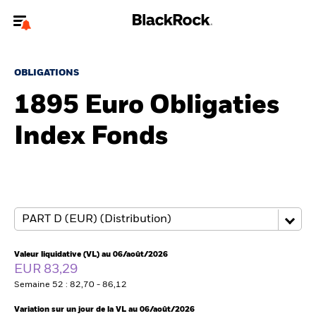
Bienvenue sur le site BlackRock pour les intermédiaires
financiers.
OBLIGATIONS
Pour accéder directement à un autre site BlackRock, veuillez mettre à
1895 Euro Obligaties
jour
votre type d'utilisateur
Index Fonds
A propos de BlackRock
Produits
Thèmes
Insights
Valeur liquidative (VL) au 06/août/2026
EUR 83,29
ETFs & Fonds indiciels
Semaine 52 : 82,70 - 86,12
Variation sur un jour de la VL au 06/août/2026
Documents