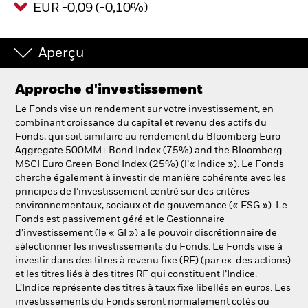
EUR -0,09 (-0,10%)
Intermédiaires financiers.
Aperçu
België
Approche d'investissement
Change location
Le Fonds vise un rendement sur votre investissement, en
NL
FR
combinant croissance du capital et revenu des actifs du
Fonds, qui soit similaire au rendement du Bloomberg Euro-
Aggregate 500MM+ Bond Index (75%) and the Bloomberg
BlackRock
MSCI Euro Green Bond Index (25%) (l’« Indice »). Le Fonds
cherche également à investir de manière cohérente avec les
iShares
principes de l’investissement centré sur des critères
environnementaux, sociaux et de gouvernance (« ESG »). Le
Fonds est passivement géré et le Gestionnaire
Aladdin
d’investissement (le « GI ») a le pouvoir discrétionnaire de
sélectionner les investissements du Fonds. Le Fonds vise à
Notre société
investir dans des titres à revenu fixe (RF) (par ex. des actions)
et les titres liés à des titres RF qui constituent l’Indice.
L’Indice représente des titres à taux fixe libellés en euros. Les
investissements du Fonds seront normalement cotés ou