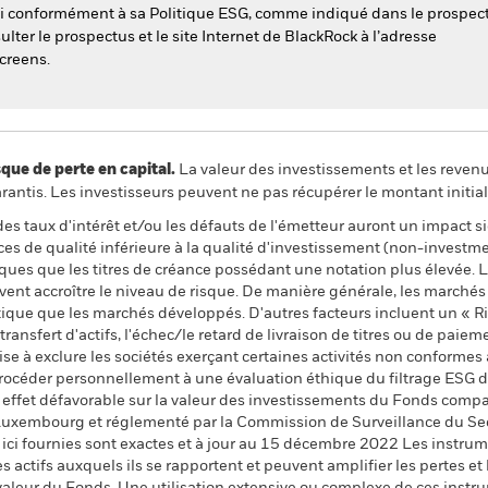
esti conformément à sa Politique ESG, comme indiqué dans le prospec
ulter le prospectus et le site Internet de BlackRock à l’adresse
creens.
 de perte en capital.
La valeur des investissements et les reven
ntis. Les investisseurs peuvent ne pas récupérer le montant initial
 des taux d'intérêt et/ou les défauts de l'émetteur auront un impact s
ances de qualité inférieure à la qualité d'investissement (non-invest
sques que les titres de créance possédant une notation plus élevée.
euvent accroître le niveau de risque. De manière générale, les march
ique que les marchés développés. D'autres facteurs incluent un « Ris
transfert d'actifs, l'échec/le retard de livraison de titres ou de paie
 à exclure les sociétés exerçant certaines activités non conformes a
océder personnellement à une évaluation éthique du filtrage ESG du
 effet défavorable sur la valeur des investissements du Fonds compa
Luxembourg et réglementé par la Commission de Surveillance du Sec
r ici fournies sont exactes et à jour au 15 décembre 2022 Les instrum
s actifs auxquels ils se rapportent et peuvent amplifier les pertes et 