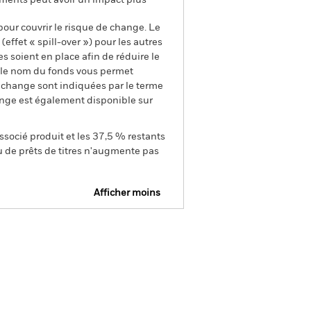
uments peut avoir un impact plus
pour couvrir le risque de change. Le
ffet « spill-over ») pour les autres
s soient en place afin de réduire le
s le nom du fonds vous permet
de change sont indiquées par le terme
ange est également disponible sur
ssocié produit et les 37,5 % restants
u de prêts de titres n'augmente pas
Afficher moins
SFDR Web Disclosure
gs
Documentation