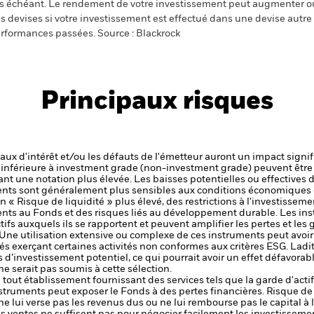
s échéant. Le rendement de votre investissement peut augmenter ou
s devises si votre investissement est effectué dans une devise autre q
rformances passées. Source : Blackrock
Principaux risques
 taux d'intérêt et/ou les défauts de l'émetteur auront un impact signif
é inférieure à investment grade (non-investment grade) peuvent être 
nt une notation plus élevée. Les baisses potentielles ou effectives d
ts sont généralement plus sensibles aux conditions économiques e
« Risque de liquidité » plus élevé, des restrictions à l'investissemen
ments au Fonds et des risques liés au développement durable.
Les ins
tifs auxquels ils se rapportent et peuvent amplifier les pertes et les 
 Une utilisation extensive ou complexe de ces instruments peut avoi
tés exerçant certaines activités non conformes aux critères ESG. Ladit
 d’investissement potentiel, ce qui pourrait avoir un effet défavorab
 serait pas soumis à cette sélection.
de tout établissement fournissant des services tels que la garde d'acti
nstruments peut exposer le Fonds à des pertes financières.
Risque de 
ne lui verse pas les revenus dus ou ne lui rembourse pas le capital à