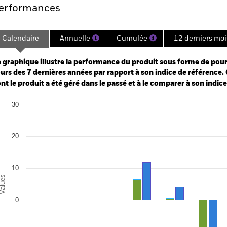
erformances
Calendaire
Annuelle
Cumulée
12 derniers moi
ge: 2018-08-01 00:00:00 to 2026-07-31 00:00:00.
: -48 to 24.
 graphique illustre la performance du produit sous forme de pour
urs des 7 dernières années par rapport à son indice de référence. 
nt le produit a été géré dans le passé et à le comparer à son indic
art
30
r chart with 2 data series.
e chart has 1 X axis displaying categories.
e chart has 1 Y axis displaying Values. Range: -20 to 30.
20
10
alues
0