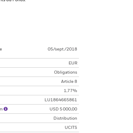
ents du Fonds.
se
05/sept./2018
EUR
Obligations
Article 8
1,77%
LU1864665861
um
USD 5 000,00
Distribution
UCITS