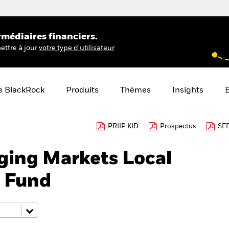
rmédiaires financiers.
ettre à jour
votre type d'utilisateur
e BlackRock
Produits
Thèmes
Insights
E
PRIIP KID
Prospectus
SFD
ing Markets Local
 Fund