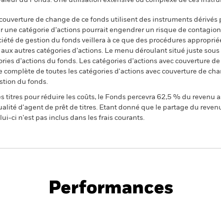
 valeur du Fonds. Une utilisation extensive ou complexe de ces instr
 couverture de change de ce fonds utilisent des instruments dérivés 
 une catégorie d’actions pourrait engendrer un risque de contagion (e
ciété de gestion du fonds veillera à ce que des procédures appropriée
n aux autres catégories d’actions. Le menu déroulant situé juste sou
égories d’actions du fonds. Les catégories d’actions avec couverture 
 complète de toutes les catégories d'actions avec couverture de ch
stion du fonds.
 titres pour réduire les coûts, le Fonds percevra 62,5 % du revenu a
alité d'agent de prêt de titres. Etant donné que le partage du reven
ui-ci n'est pas inclus dans les frais courants.
PRIIP KID
Prospectus
ocal Currency Bond
Historique de VNI
Performances
e
Key Facts
Managers
Holdin