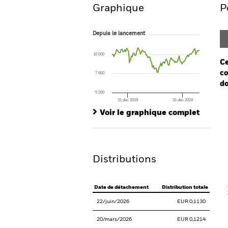
Graphique
P
Depuis le lancement
Depuis le lancement
Line chart with 96 data points.
The chart has 1 X axis displaying Time. Ran
10 000
The chart has 1 Y axis displaying values. Range
Ce
co
7 600
do
5 200
31 déc 2019
31 déc 2024
Ch
End of interactive chart.
Ba
Voir le graphique complet
Th
Th
Distributions
V
Date de détachement
Distribution totale
22/juin/2026
EUR 0,1130
20/mars/2026
EUR 0,1214