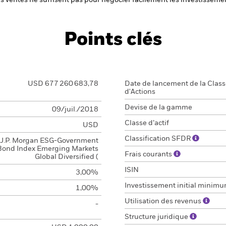
 les ventes ne suffisent pas pour négocier facilement les investissem
Points clés
USD 677 260 683,78
Date de lancement de la Clas
d'Actions
Devise de la gamme
09/juil./2018
Classe d’actif
USD
Classification SFDR
J.P. Morgan ESG-Government
Bond Index Emerging Markets
Frais courants
Global Diversified (
ISIN
3,00%
Investissement initial minim
1,00%
Utilisation des revenus
-
Structure juridique