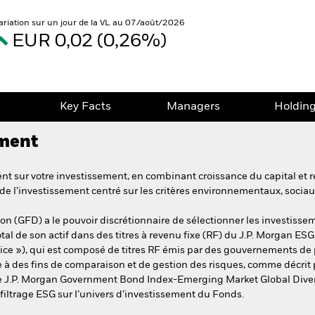
ariation sur un jour de la VL au 07/août/2026
EUR 0,02 (0,26%)
e
Key Facts
Managers
Holdin
ement
t sur votre investissement, en combinant croissance du capital et r
de l’investissement centré sur les critères environnementaux, socia
ion (GFD) a le pouvoir discrétionnaire de sélectionner les investisse
tal de son actif dans des titres à revenu fixe (RF) du J.P. Morgan
ndice »), qui est composé de titres RF émis par des gouvernements d
e à des fins de comparaison et de gestion des risques, comme décrit 
ce J.P. Morgan Government Bond Index-Emerging Market Global Diver
iltrage ESG sur l’univers d’investissement du Fonds.