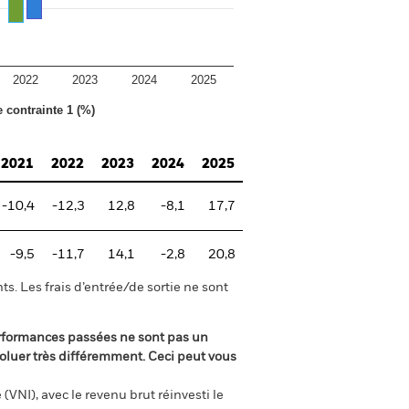
2022
2023
2024
2025
e contrainte 1 (%)
2021
2022
2023
2024
2025
-10,4
-12,3
12,8
-8,1
17,7
-9,5
-11,7
14,1
-2,8
20,8
s. Les frais d’entrée/de sortie ne sont
rformances passées ne sont pas un
oluer très différemment. Ceci peut vous
(VNI), avec le revenu brut réinvesti le