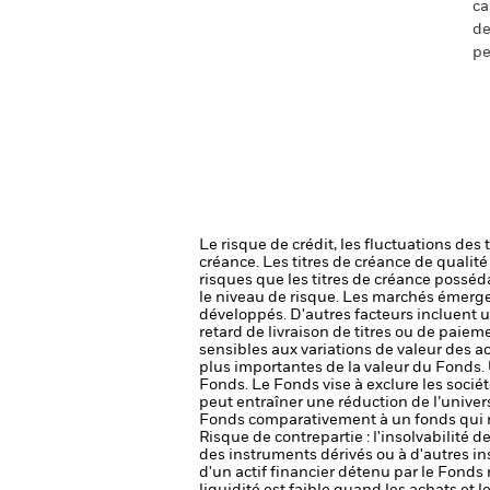
ca
de
pe
Le risque de crédit, les fluctuations des
créance. Les titres de créance de qualit
risques que les titres de créance posséda
le niveau de risque.
Les marchés émergen
développés. D'autres facteurs incluent un 
retard de livraison de titres ou de paie
sensibles aux variations de valeur des ac
plus importantes de la valeur du Fonds.
Fonds.
Le Fonds vise à exclure les socié
peut entraîner une réduction de l’univers
Fonds comparativement à un fonds qui ne
Risque de contrepartie : l'insolvabilité 
des instruments dérivés ou à d'autres i
d'un actif financier détenu par le Fonds 