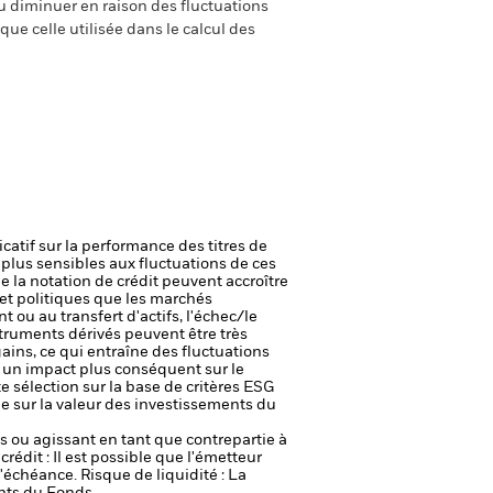
 diminuer en raison des fluctuations
ue celle utilisée dans le calcul des
icatif sur la performance des titres de
plus sensibles aux fluctuations de ces
e la notation de crédit peuvent accroître
t politiques que les marchés
t ou au transfert d'actifs, l'échec/le
truments dérivés peuvent être très
gains, ce qui entraîne des fluctuations
r un impact plus conséquent sur le
e sélection sur la base de critères ESG
le sur la valeur des investissements du
fs ou agissant en tant que contrepartie à
crédit : Il est possible que l'émetteur
 l'échéance.
Risque de liquidité : La