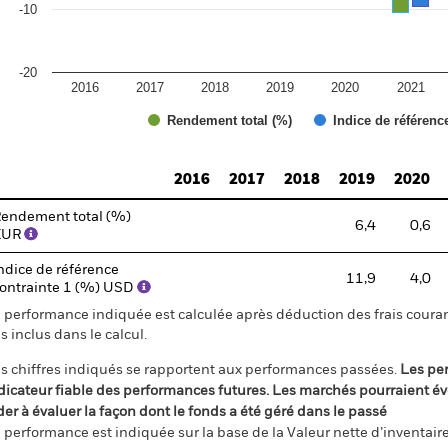
-10
-20
2016
2017
2018
2019
2020
2021
Rendement total (%)
Indice de référenc
d of interactive chart.
2016
2017
2018
2019
2020
endement total (%)
6,4
0,6
EUR
ndice de référence
11,9
4,0
ontrainte 1 (%) USD
 performance indiquée est calculée après déduction des frais courant
s inclus dans le calcul.
s chiffres indiqués se rapportent aux performances passées.
Les pe
dicateur fiable des performances futures. Les marchés pourraient év
der à évaluer la façon dont le fonds a été géré dans le passé
 performance est indiquée sur la base de la Valeur nette d’inventaire 