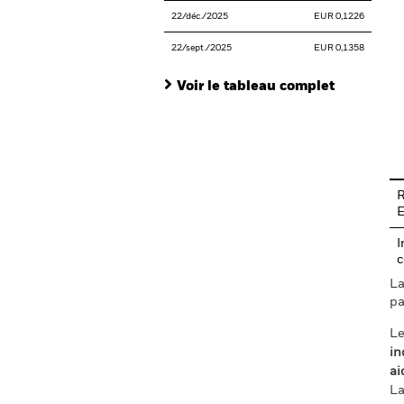
22/déc./2025
EUR 0,1226
22/sept./2025
EUR 0,1358
Voir le tableau complet
En
R
I
c
La
pa
Le
in
ai
La