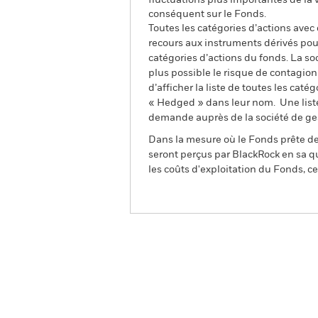
fluctuations plus importantes de la
conséquent sur le Fonds.
Toutes les catégories d’actions avec
recours aux instruments dérivés pour
catégories d’actions du fonds. La so
plus possible le risque de contagio
d’afficher la liste de toutes les cat
« Hedged » dans leur nom. Une liste
demande auprès de la société de ge
Dans la mesure où le Fonds prête des
seront perçus par BlackRock en sa qu
les coûts d'exploitation du Fonds, cel
BGF ESG Emerging Markets L
Fund
Aperçu
Performanc