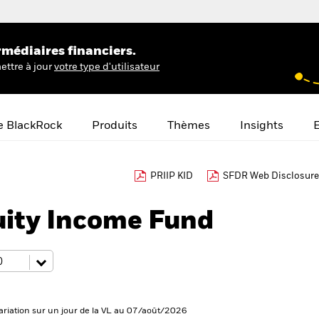
rmédiaires financiers.
ettre à jour
votre type d'utilisateur
e BlackRock
Produits
Thèmes
Insights
E
PRIIP KID
SFDR Web Disclosure
uity Income Fund
ariation sur un jour de la VL au 07/août/2026