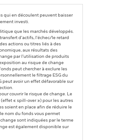
us qui en découlent peuvent baisser
ement investi.
litique que les marchés développés.
ransfert d'actifs, l'échec/le retard
es actions ou titres liés à des
conomique, aux résultats des
hange par l’utilisation de produits
’exposition au risque de change
 Fonds peut chercher à exclure les
rsonnellement le filtrage ESG du
G peut avoir un effet défavorable sur
ection.
pour couvrir le risque de change. Le
ffet « spill-over ») pour les autres
s soient en place afin de réduire le
s le nom du fonds vous permet
de change sont indiquées par le terme
ange est également disponible sur