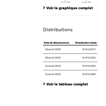
31 déc 2019
31 déc 2024
Ch
End of interactive chart.
Ba
Voir le graphique complet
Th
Th
Distributions
V
Date de détachement
Distribution totale
29/août/2025
EUR 0,2073
30/août/2024
EUR 0,2362
31/août/2023
EUR 0,2484
31/août/2022
EUR 0,2485
Voir le tableau complet
En