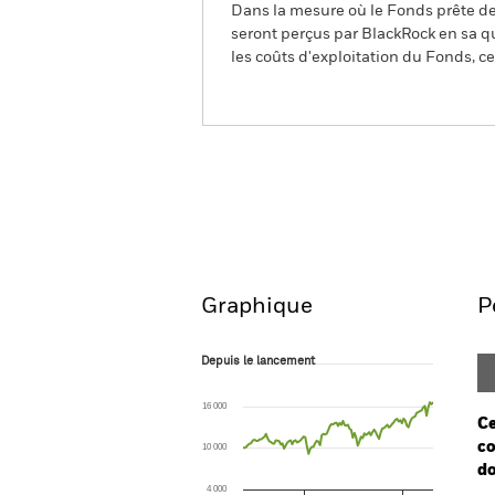
Dans la mesure où le Fonds prête des
seront perçus par BlackRock en sa qu
les coûts d'exploitation du Fonds, cel
BGF Global Equity Income
Aperçu
Performanc
Graphique
P
Depuis le lancement
Depuis le lancement
Line chart with 117 data points.
The chart has 1 X axis displaying Time. Ran
16 000
The chart has 1 Y axis displaying values. Range
Ce
co
10 000
do
4 000