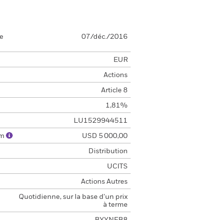
se
07/déc./2016
EUR
Actions
Article 8
1,81%
LU1529944511
um
USD 5 000,00
Distribution
UCITS
Actions Autres
Quotidienne, sur la base d'un prix
à terme