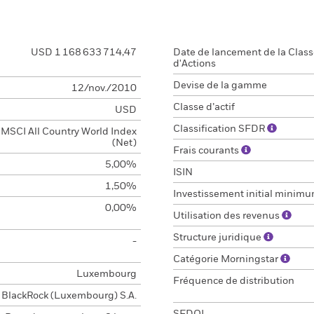
USD 1 168 633 714,47
Date de lancement de la Clas
d'Actions
Devise de la gamme
12/nov./2010
Classe d’actif
USD
Classification SFDR
MSCI All Country World Index
(Net)
Frais courants
5,00%
ISIN
1,50%
Investissement initial minim
0,00%
Utilisation des revenus
Structure juridique
-
Catégorie Morningstar
Luxembourg
Fréquence de distribution
BlackRock (Luxembourg) S.A.