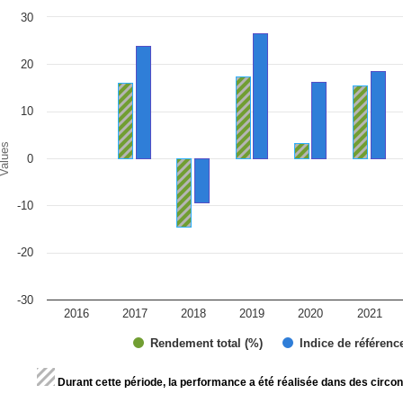
art
30
r chart with 2 data series.
e chart has 1 X axis displaying categories.
e chart has 1 Y axis displaying Values. Range: -30 to 30.
20
10
alues
0
-10
-20
-30
2016
2017
2018
2019
2020
2021
Rendement total (%)
Indice de référenc
d of interactive chart.
Durant cette période, la performance a été réalisée dans des circon