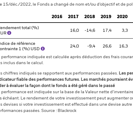
e 15/déc./2022, le Fonds a changé de nom et/ou d’objectif et de pol
2016
2017
2018
2019
2020
endement total (%)
16,0
-14,6
17,4
3,3
EUR
ndice de référence
24,0
-9,4
26,6
16,3
ontrainte 1 (%) USD
 performance indiquée est calculée après déduction des frais courant
s inclus dans le calcul.
s chiffres indiqués se rapportent aux performances passées.
Les pe
dicateur fiable des performances futures. Les marchés pourraient év
der à évaluer la façon dont le fonds a été géré dans le passé
 performance est indiquée sur la base de la Valeur nette d’inventaire 
s échéant. Le rendement de votre investissement peut augmenter ou
s devises si votre investissement est effectué dans une devise autre q
rformances passées. Source : Blackrock