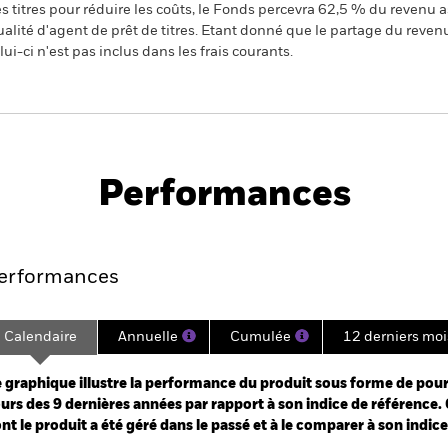
 titres pour réduire les coûts, le Fonds percevra 62,5 % du revenu a
alité d'agent de prêt de titres. Etant donné que le partage du reven
ui-ci n'est pas inclus dans les frais courants.
PRIIP KID
SFDR Web Disclosure
 Fund
Performances
e
Key Facts
Managers
Holdin
erformances
Calendaire
Annuelle
Cumulée
12 derniers moi
ge: 2016-11-01 00:00:00 to 2026-07-31 00:00:00.
: -60 to 120.
 graphique illustre la performance du produit sous forme de pour
urs des 9 dernières années par rapport à son indice de référence. 
nt le produit a été géré dans le passé et à le comparer à son indic