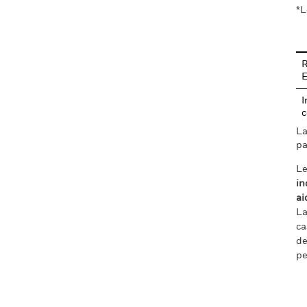
*L
R
I
c
La
pa
Le
in
ai
La
ca
de
pe