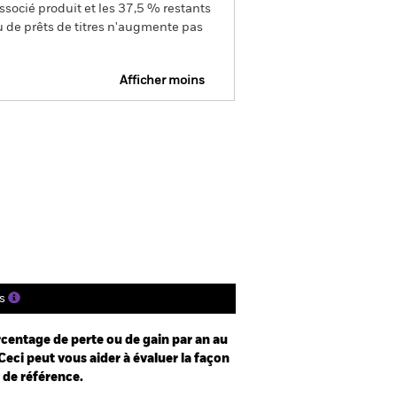
ssocié produit et les 37,5 % restants
u de prêts de titres n'augmente pas
Afficher moins
Prospectus
Historique de VNI
gs
Documentation
s
centage de perte ou de gain par an au
Ceci peut vous aider à évaluer la façon
e de référence.