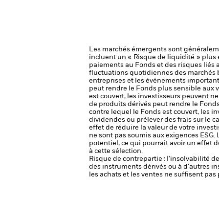
Les marchés émergents sont généralemen
incluent un « Risque de liquidité » plus é
paiements au Fonds et des risques liés
fluctuations quotidiennes des marchés bo
entreprises et les événements importants
peut rendre le Fonds plus sensible aux v
est couvert, les investisseurs peuvent ne
de produits dérivés peut rendre le Fonds
contre lequel le Fonds est couvert, les i
dividendes ou prélever des frais sur le c
effet de réduire la valeur de votre inves
ne sont pas soumis aux exigences ESG. La
potentiel, ce qui pourrait avoir un effe
à cette sélection.
Risque de contrepartie : l'insolvabilité 
des instruments dérivés ou à d'autres i
les achats et les ventes ne suffisent pa