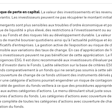
 de perte en capital.
La valeur des investissements et les reven
ntis. Les investisseurs peuvent ne pas récupérer le montant initial
mergents sont plus sensibles aux troubles d'ordre économique et po
 de liquidité » plus élevé, des restrictions à l'investissement ou au t
ts au Fonds et des risques liés au développement durable. La valeur d
 de marché boursier quotidiens ainsi qu’à l'actualité politique et é
catifs d’entreprises. La gestion active de l’exposition au risque de c
nsible aux variations des taux de change. En cas d’appréciation de l
les investisseurs peuvent ne pas bénéficier de cette appréciation. Le
igences ESG. Il est donc recommandé aux investisseurs d’évaluer pe
d’investir dans le Fonds. Ladite sélection sur la base de critères ES
nds comparativement à un fonds qui ne serait pas soumis à cette sél
 couverture de change de ce fonds utilisent des instruments dérivés 
 une catégorie d’actions pourrait engendrer un risque de contagion (e
ciété de gestion du fonds veillera à ce que des procédures appropriée
n aux autres catégories d’actions. Le menu déroulant situé juste sou
égories d’actions du fonds. Les catégories d’actions avec couverture 
 complète de toutes les catégories d'actions avec couverture de ch
stion du fonds.