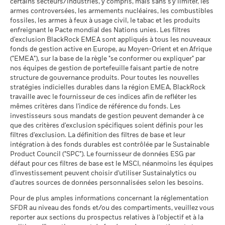
de 10% de leurs actifs dans des titres de créance s'élève à
façon dont le fonds a été géré dans le passé
Classification mondiale des
certains secteurs/industries, y compris, mais sans s'y limiter, les
Equity Global Income
MSCI - Sables bitumineux
0,00%
30%.
fonds selon Lipper
armes controversées, les armements nucléaires, les combustibles
La performance est indiquée sur la base de la Valeur nette
au 30/juin/2026
au 17/juil./2026
fossiles, les armes à feux à usage civil, le tabac et les produits
d’inventaire (VNI), avec le revenu brut réinvesti le cas échéant.
Publication de la valeur nette d'inventaire:
enfreignant le Pacte mondial des Nations unies. Les filtres
Le rendement de votre investissement peut augmenter ou
Moyenne pondérée de
175,20
www.blackrock.com/be
d'exclusion BlackRock EMEA sont appliqués à tous les nouveaux
, De Tijd,
www.fundinfo.com
. Pour toute
l'intensité carbone MSCI
diminuer en raison des fluctuations des devises si votre
fonds de gestion active en Europe, au Moyen-Orient et en Afrique
réclamation concernant ce compartiment, veuillez contacter
(tonnes de CO2e/M$ de
investissement est effectué dans une devise autre que celle
("EMEA"), sur la base de la règle "se conformer ou expliquer" par
ventes)
BlackRock au 02 402 49 00 ou par e-mail à l’adresse
Données sur la
100,15%
utilisée dans le calcul des performances passées. Source :
participation aux secteurs
nos équipes de gestion de portefeuille faisant partie de notre
au 17/juil./2026
belux@blackrock.com.
Pour votre protection, les appels
Blackrock
d'activité
structure de gouvernance produits. Pour toutes les nouvelles
téléphoniques sont souvent enregistrés.
Vous pouvez
% des avoirs à l'égard
99,52
au 30/juin/2026
stratégies indicielles durables dans la région EMEA, BlackRock
également contacter le Service de médiation des
desquels des données ESG
travaille avec le fournisseur de ces indices afin de refléter les
consommateurs. Vous trouverez de plus amples informations
MSCI
Pourcentage des avoirs du
0,03%
mêmes critères dans l'indice de référence du fonds. Les
à l’adresse
fonds à l'égard desquels
http://www.ombudsfin.be
.
au 17/juil./2026
investisseurs sous mandats de gestion peuvent demander à ce
des données ne sont pas
que des critères d'exclusion spécifiques soient définis pour les
disponibles
Pointage de qualité ESG
50,18
MSCI - centile par rapport aux
filtres d'exclusion. La définition des filtres de base et leur
au 30/juin/2026
pairs
intégration à des fonds durables est contrôlée par le Sustainable
au 17/juil./2026
Product Council ("SPC"). Le fournisseur de données ESG par
L'exposition de BlackRock aux secteurs d'activité, telle qu'elle
défaut pour ces filtres de base est le MSCI, néanmoins les équipes
est indiquée ci-dessus, pour le charbon thermique et les
Fonds dans le groupe de
544
d'investissement peuvent choisir d'utiliser Sustainalytics ou
pairs
sables bitumineux, est calculée et déclarée pour les
d'autres sources de données personnalisées selon les besoins.
au 17/juil./2026
entreprises qui tirent plus de 5 % de leurs revenus du
charbon thermique ou des sables bitumineux, tel que défini
Pour de plus amples informations concernant la réglementation
% de couverture MSCI
97,24
par MSCI ESG Research. L’exposition aux entreprises qui
SFDR au niveau des fonds et/ou des compartiments, veuillez vous
Weighted Average Carbon
génèrent des revenus à partir du charbon thermique ou des
reporter aux sections du prospectus relatives à l'objectif et à la
Intensity