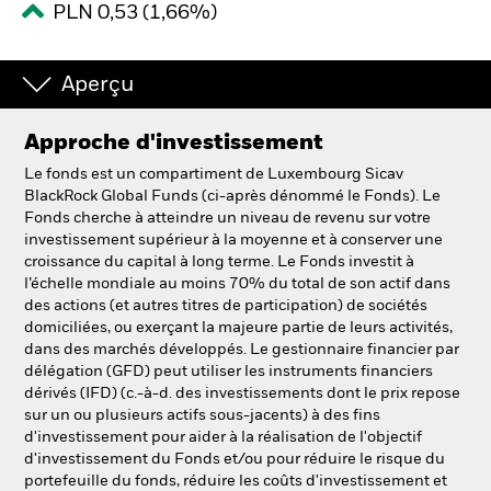
PLN 0,53 (1,66%)
Intermédiaires financiers.
Aperçu
België
Approche d'investissement
Change location
Le fonds est un compartiment de Luxembourg Sicav
NL
FR
BlackRock Global Funds (ci-après dénommé le Fonds). Le
Fonds cherche à atteindre un niveau de revenu sur votre
investissement supérieur à la moyenne et à conserver une
BlackRock
croissance du capital à long terme. Le Fonds investit à
l’échelle mondiale au moins 70% du total de son actif dans
iShares
des actions (et autres titres de participation) de sociétés
domiciliées, ou exerçant la majeure partie de leurs activités,
dans des marchés développés. Le gestionnaire financier par
Aladdin
délégation (GFD) peut utiliser les instruments financiers
dérivés (IFD) (c.-à-d. des investissements dont le prix repose
Notre société
sur un ou plusieurs actifs sous-jacents) à des fins
d'investissement pour aider à la réalisation de l'objectif
d'investissement du Fonds et/ou pour réduire le risque du
portefeuille du fonds, réduire les coûts d'investissement et