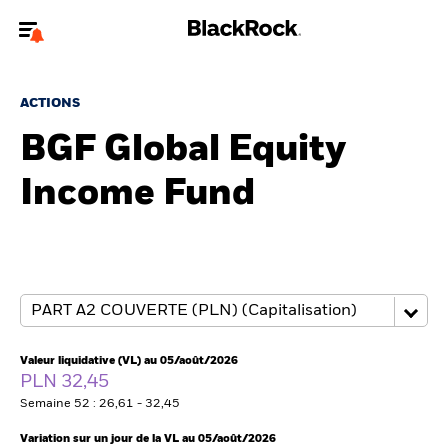
Bienvenue sur le site BlackRock pour les intermédiaires
financiers.
ACTIONS
Pour accéder directement à un autre site BlackRock, veuillez mettre à
BGF Global Equity
jour
votre type d'utilisateur
Income Fund
A propos de BlackRock
Produits
Thèmes
Insights
Valeur liquidative (VL) au 05/août/2026
PLN 32,45
ETFs & Fonds indiciels
Semaine 52 : 26,61 - 32,45
Variation sur un jour de la VL au 05/août/2026
Documents