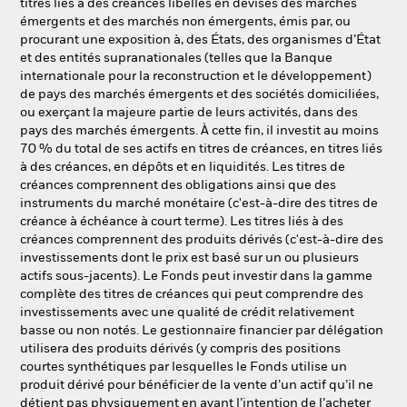
titres liés à des créances libellés en devises des marchés
émergents et des marchés non émergents, émis par, ou
procurant une exposition à, des États, des organismes d’État
et des entités supranationales (telles que la Banque
internationale pour la reconstruction et le développement)
de pays des marchés émergents et des sociétés domiciliées,
ou exerçant la majeure partie de leurs activités, dans des
pays des marchés émergents. À cette fin, il investit au moins
70 % du total de ses actifs en titres de créances, en titres liés
à des créances, en dépôts et en liquidités. Les titres de
créances comprennent des obligations ainsi que des
instruments du marché monétaire (c'est-à-dire des titres de
créance à échéance à court terme). Les titres liés à des
créances comprennent des produits dérivés (c'est-à-dire des
investissements dont le prix est basé sur un ou plusieurs
actifs sous-jacents). Le Fonds peut investir dans la gamme
complète des titres de créances qui peut comprendre des
investissements avec une qualité de crédit relativement
basse ou non notés. Le gestionnaire financier par délégation
utilisera des produits dérivés (y compris des positions
courtes synthétiques par lesquelles le Fonds utilise un
produit dérivé pour bénéficier de la vente d’un actif qu’il ne
détient pas physiquement en ayant l’intention de l’acheter