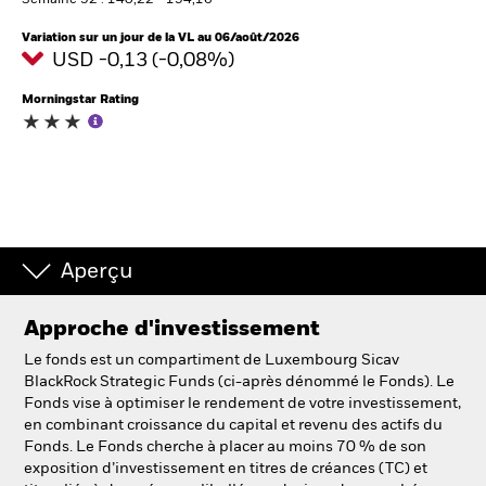
Semaine 52 : 140,22 - 154,16
Variation sur un jour de la VL au 06/août/2026
USD -0,13 (-0,08%)
Intermédiaires financiers.
Morningstar Rating
België
Change location
NL
FR
BlackRock
Aperçu
iShares
Approche d'investissement
Aladdin
Le fonds est un compartiment de Luxembourg Sicav
BlackRock Strategic Funds (ci-après dénommé le Fonds). Le
Fonds vise à optimiser le rendement de votre investissement,
Notre société
en combinant croissance du capital et revenu des actifs du
Fonds. Le Fonds cherche à placer au moins 70 % de son
exposition d’investissement en titres de créances (TC) et