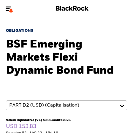
Bienvenue sur le site BlackRock pour les intermédiaires
financiers.
OBLIGATIONS
Pour accéder directement à un autre site BlackRock, veuillez mettre à
BSF Emerging
jour
votre type d'utilisateur
Markets Flexi
A propos de BlackRock
Dynamic Bond Fund
Produits
Thèmes
Insights
ETFs & Fonds indiciels
Valeur liquidative (VL) au 06/août/2026
USD 153,83
Documents