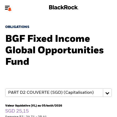
Bienvenue sur le site BlackRock pour les intermédiaires
financiers.
OBLIGATIONS
Pour accéder directement à un autre site BlackRock, veuillez mettre à
BGF Fixed Income
jour
votre type d'utilisateur
Global Opportunities
A propos de BlackRock
Fund
Produits
Thèmes
Insights
ETFs & Fonds indiciels
Valeur liquidative (VL) au 05/août/2026
SGD 25,15
Documents