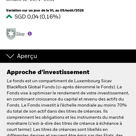
Semaine 52 : 24,71 - 25,41
Variation sur un jour de la VL au 05/août/2026
SGD 0,04 (0,16%)
Intermédiaires financiers.
België
Change location
NL
FR
Aperçu
BlackRock
Approche d'investissement
Le fonds est un compartiment de Luxembourg Sicav
iShares
BlackRock Global Funds (ci-après dénommé le Fonds). Le
Fonds vise à optimiser le rendement de votre investissement,
Aladdin
en combinant croissance du capital et revenu des actifs du
Fonds. Le Fonds investit à l’échelle mondiale au moins 70%
du total de son actif dans des titres de créances. Ils
Notre société
comprennent les obligations et les instruments du marché
monétaire (c'est-à-dire des titres de créance à échéance à
court terme). Les titres de créances sont libellés en
différentes devises et peuvent être émis par des Etats, des