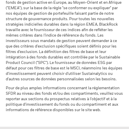
BlackRock au 02 402 49 00 ou par e-mail à l’adresse
participation aux secteurs
au 17/juil./2026
fonds de gestion active en Europe, au Moyen-Orient et en Afrique
Les chiffres indiqués se rapportent aux performances
d'activité
Voir tous les documents
belux@blackrock.com.
Pour votre protection, les appels
("EMEA"), sur la base de la règle "se conformer ou expliquer" par
% des avoirs à l'égard
84,94
passées.
Les performances passées ne sont pas un indicateur
au 30/juin/2026
téléphoniques sont souvent enregistrés.
Vous pouvez
nos équipes de gestion de portefeuille faisant partie de notre
desquels des données ESG
fiable des performances futures. Les marchés pourraient
également contacter le Service de médiation des
structure de gouvernance produits. Pour toutes les nouvelles
MSCI
Pourcentage des avoirs du
55,83%
évoluer très différemment. Ceci peut vous aider à évaluer la
consommateurs. Vous trouverez de plus amples informations
fonds à l'égard desquels
stratégies indicielles durables dans la région EMEA, BlackRock
au 17/juil./2026
façon dont le fonds a été géré dans le passé
à l’adresse
des données ne sont pas
http://www.ombudsfin.be
.
travaille avec le fournisseur de ces indices afin de refléter les
disponibles
Pointage de qualité ESG
56,41
La performance est indiquée sur la base de la Valeur nette
mêmes critères dans l'indice de référence du fonds. Les
MSCI - centile par rapport aux
au 30/juin/2026
d’inventaire (VNI), avec le revenu brut réinvesti le cas échéant.
investisseurs sous mandats de gestion peuvent demander à ce
pairs
que des critères d'exclusion spécifiques soient définis pour les
Le rendement de votre investissement peut augmenter ou
au 17/juil./2026
L'exposition de BlackRock aux secteurs d'activité, telle qu'elle
filtres d'exclusion. La définition des filtres de base et leur
diminuer en raison des fluctuations des devises si votre
est indiquée ci-dessus, pour le charbon thermique et les
intégration à des fonds durables est contrôlée par le Sustainable
Fonds dans le groupe de
156
investissement est effectué dans une devise autre que celle
pairs
sables bitumineux, est calculée et déclarée pour les
Product Council ("SPC"). Le fournisseur de données ESG par
utilisée dans le calcul des performances passées. Source :
au 17/juil./2026
défaut pour ces filtres de base est le MSCI, néanmoins les équipes
entreprises qui tirent plus de 5 % de leurs revenus du
Blackrock
d'investissement peuvent choisir d'utiliser Sustainalytics ou
charbon thermique ou des sables bitumineux, tel que défini
% de couverture MSCI
60,66
d'autres sources de données personnalisées selon les besoins.
par MSCI ESG Research. L’exposition aux entreprises qui
Weighted Average Carbon
génèrent des revenus à partir du charbon thermique ou des
Intensity
Pour de plus amples informations concernant la réglementation
sables bitumineux (à un seuil de revenus de 0 %), telle que
au 17/juil./2026
SFDR au niveau des fonds et/ou des compartiments, veuillez vous
définie par MSCI ESG Research, se répartit comme suit :
reporter aux sections du prospectus relatives à l'objectif et à la
0,42% pour le charbon thermique et 0,00% pour les sables
Toutes les données proviennent des Notations de fonds ESG
politique d'investissement du fonds ou du compartiment et aux
bitumineux.
MSCI au 17/juil./2026 basées sur les positions détenues au
informations de référence disponibles sur le site web.
31/mars/2026. De ce fait, les caractéristiques de durabilité
Les indicateurs de participation aux secteurs d'activité sont
du fonds peuvent parfois différer des Notations de fonds ESG
calculés par BlackRock à l’aide des données de MSCI ESG
MSCI.