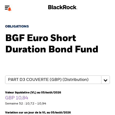
Bienvenue sur le site BlackRock pour les intermédiaires
financiers.
OBLIGATIONS
Pour accéder directement à un autre site BlackRock, veuillez mettre à
BGF Euro Short
jour
votre type d'utilisateur
Duration Bond Fund
A propos de BlackRock
Produits
Thèmes
Insights
Valeur liquidative (VL) au 05/août/2026
GBP 10,84
ETFs & Fonds indiciels
Semaine 52 : 10,72 - 10,94
Variation sur un jour de la VL au 05/août/2026
Documents