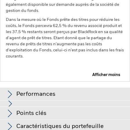
également disponible sur demande auprès de la société de
gestion du fonds.
Dans la mesure où le Fonds prête des titres pour réduire les
coûts, le Fonds percevra 62,5 % du revenu associé produit et
les 37,5 % restants seront perçus par BlackRock en sa qualité
d'agent de prêt de titres. Etant donné que le partage du
revenu de prêts de titres n'augmente pas les coûts
d'exploitation du Fonds, celui-ci n'est pas inclus dans les frais
courants.
Afficher moins
BGF Euro Short Duration Bond Fund
Performances
Graphique
Points clés
Le risque de crédit, les variations de taux d'intérêt et/ou les
défauts de l'émetteur auront un impact significatif sur la
performance des titres de créance. Les baisses potentielles
Voir le graphique complet
Caractéristiques du portefeuille
ou effectives de la notation de crédit peuvent accroître le