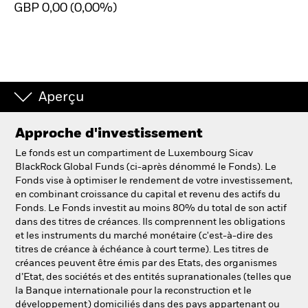
GBP 0,00 (0,00%)
Intermédiaires financiers.
België
Change location
Aperçu
NL
FR
Approche d'investissement
Le fonds est un compartiment de Luxembourg Sicav
BlackRock
BlackRock Global Funds (ci-après dénommé le Fonds). Le
Fonds vise à optimiser le rendement de votre investissement,
iShares
en combinant croissance du capital et revenu des actifs du
Fonds. Le Fonds investit au moins 80% du total de son actif
dans des titres de créances. Ils comprennent les obligations
Aladdin
et les instruments du marché monétaire (c'est-à-dire des
titres de créance à échéance à court terme). Les titres de
Notre société
créances peuvent être émis par des Etats, des organismes
d’Etat, des sociétés et des entités supranationales (telles que
la Banque internationale pour la reconstruction et le
développement) domiciliés dans des pays appartenant ou