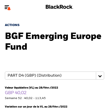
Bienvenue sur le site BlackRock pour les intermédiaires
financiers.
ACTIONS
Pour accéder directement à un autre site BlackRock, veuillez mettre à
BGF Emerging Europe
jour
votre type d'utilisateur
Fund
A propos de BlackRock
Produits
Thèmes
Insights
Valeur liquidative (VL) au 28/févr./2022
GBP 40,02
ETFs & Fonds indiciels
Semaine 52 : 40,02 - 113,45
Variation sur un jour de la VL au 28/févr./2022
Documents