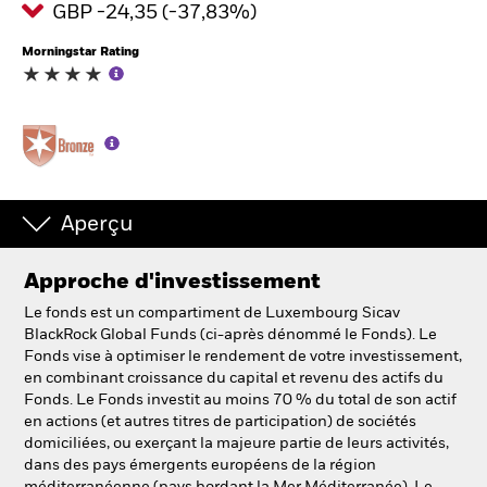
GBP -24,35 (-37,83%)
Morningstar Rating
Intermédiaires financiers.
België
Change location
NL
FR
Aperçu
BlackRock
Approche d'investissement
iShares
Le fonds est un compartiment de Luxembourg Sicav
BlackRock Global Funds (ci-après dénommé le Fonds). Le
Aladdin
Fonds vise à optimiser le rendement de votre investissement,
en combinant croissance du capital et revenu des actifs du
Fonds. Le Fonds investit au moins 70 % du total de son actif
Notre société
en actions (et autres titres de participation) de sociétés
domiciliées, ou exerçant la majeure partie de leurs activités,
dans des pays émergents européens de la région