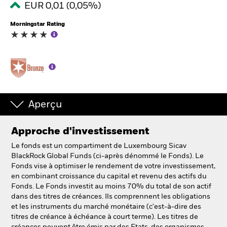
EUR 0,01 (0,05%)
Morningstar Rating
Intermédiaires financiers.
België
Change location
NL
FR
Aperçu
BlackRock
Approche d'investissement
iShares
Le fonds est un compartiment de Luxembourg Sicav
BlackRock Global Funds (ci-après dénommé le Fonds). Le
Aladdin
Fonds vise à optimiser le rendement de votre investissement,
en combinant croissance du capital et revenu des actifs du
Fonds. Le Fonds investit au moins 70% du total de son actif
Notre société
dans des titres de créances. Ils comprennent les obligations
et les instruments du marché monétaire (c'est-à-dire des
titres de créance à échéance à court terme). Les titres de