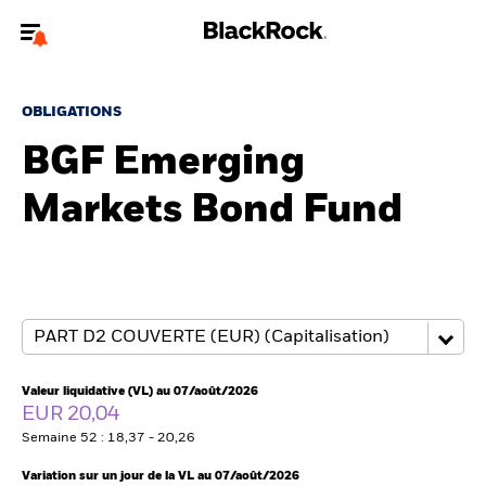
Bienvenue sur le site BlackRock pour les intermédiaires
financiers.
OBLIGATIONS
Pour accéder directement à un autre site BlackRock, veuillez mettre à
BGF Emerging
jour
votre type d'utilisateur
Markets Bond Fund
A propos de BlackRock
Produits
Thèmes
Insights
Valeur liquidative (VL) au 07/août/2026
EUR 20,04
ETFs & Fonds indiciels
Semaine 52 : 18,37 - 20,26
Variation sur un jour de la VL au 07/août/2026
Documents