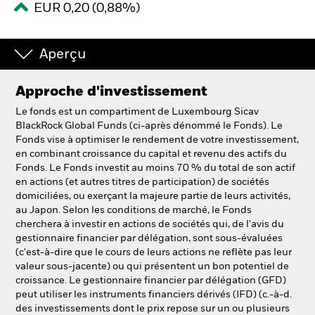
EUR 0,20 (0,88%)
Intermédiaires financiers.
Aperçu
België
Approche d'investissement
Change location
Le fonds est un compartiment de Luxembourg Sicav
NL
FR
BlackRock Global Funds (ci-après dénommé le Fonds). Le
Fonds vise à optimiser le rendement de votre investissement,
en combinant croissance du capital et revenu des actifs du
BlackRock
Fonds. Le Fonds investit au moins 70 % du total de son actif
en actions (et autres titres de participation) de sociétés
iShares
domiciliées, ou exerçant la majeure partie de leurs activités,
au Japon. Selon les conditions de marché, le Fonds
cherchera à investir en actions de sociétés qui, de l'avis du
Aladdin
gestionnaire financier par délégation, sont sous-évaluées
(c'est-à-dire que le cours de leurs actions ne reflète pas leur
Notre société
valeur sous-jacente) ou qui présentent un bon potentiel de
croissance. Le gestionnaire financier par délégation (GFD)
peut utiliser les instruments financiers dérivés (IFD) (c.-à-d.
des investissements dont le prix repose sur un ou plusieurs