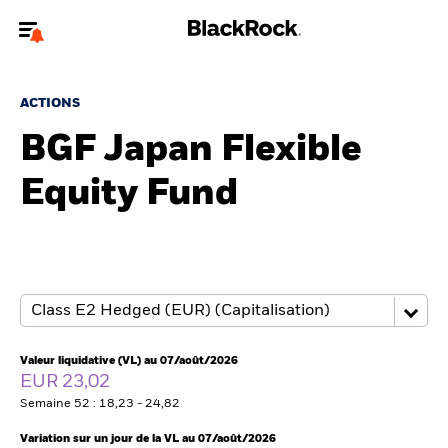
Bienvenue sur le site BlackRock pour les intermédiaires
financiers.
ACTIONS
Pour accéder directement à un autre site BlackRock, veuillez mettre à
BGF Japan Flexible
jour
votre type d'utilisateur
Equity Fund
A propos de BlackRock
Produits
Thèmes
Insights
Valeur liquidative (VL) au 07/août/2026
EUR 23,02
ETFs & Fonds indiciels
Semaine 52 : 18,23 - 24,82
Variation sur un jour de la VL au 07/août/2026
Documents