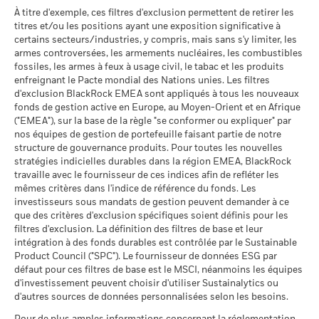
investissement est effectué dans une devise autre que celle
de 10% de leurs actifs dans des titres de créance s'élève à
(English)
Classification mondiale des
Equity Japan
À titre d'exemple, ces filtres d'exclusion permettent de retirer les
utilisée dans le calcul des performances passées. Source :
MSCI - Sables bitumineux
0,00%
30%.
fonds selon Lipper
titres et/ou les positions ayant une exposition significative à
Blackrock
au 30/juin/2026
au 17/juil./2026
certains secteurs/industries, y compris, mais sans s'y limiter, les
BlackRock Global Funds - Prospectus (French
Publication de la valeur nette d'inventaire:
armes controversées, les armements nucléaires, les combustibles
Moyenne pondérée de
53,78
- Belgium^France)
www.blackrock.com/be
, De Tijd,
www.fundinfo.com
. Pour toute
l'intensité carbone MSCI
fossiles, les armes à feux à usage civil, le tabac et les produits
réclamation concernant ce compartiment, veuillez contacter
(tonnes de CO2e/M$ de
enfreignant le Pacte mondial des Nations unies. Les filtres
ventes)
BlackRock au 02 402 49 00 ou par e-mail à l’adresse
Données sur la
99,89%
d'exclusion BlackRock EMEA sont appliqués à tous les nouveaux
participation aux secteurs
au 17/juil./2026
belux@blackrock.com.
Pour votre protection, les appels
fonds de gestion active en Europe, au Moyen-Orient et en Afrique
d'activité
Voir tous les documents
téléphoniques sont souvent enregistrés.
Vous pouvez
("EMEA"), sur la base de la règle "se conformer ou expliquer" par
% des avoirs à l'égard
100,00
au 30/juin/2026
également contacter le Service de médiation des
nos équipes de gestion de portefeuille faisant partie de notre
desquels des données ESG
consommateurs. Vous trouverez de plus amples informations
structure de gouvernance produits. Pour toutes les nouvelles
MSCI
Pourcentage des avoirs du
0,00%
à l’adresse
fonds à l'égard desquels
stratégies indicielles durables dans la région EMEA, BlackRock
http://www.ombudsfin.be
.
au 17/juil./2026
des données ne sont pas
travaille avec le fournisseur de ces indices afin de refléter les
disponibles
Pointage de qualité ESG
69,05
mêmes critères dans l'indice de référence du fonds. Les
MSCI - centile par rapport aux
au 30/juin/2026
investisseurs sous mandats de gestion peuvent demander à ce
pairs
que des critères d'exclusion spécifiques soient définis pour les
au 17/juil./2026
L'exposition de BlackRock aux secteurs d'activité, telle qu'elle
filtres d'exclusion. La définition des filtres de base et leur
est indiquée ci-dessus, pour le charbon thermique et les
intégration à des fonds durables est contrôlée par le Sustainable
Fonds dans le groupe de
911
pairs
sables bitumineux, est calculée et déclarée pour les
Product Council ("SPC"). Le fournisseur de données ESG par
au 17/juil./2026
défaut pour ces filtres de base est le MSCI, néanmoins les équipes
entreprises qui tirent plus de 5 % de leurs revenus du
d'investissement peuvent choisir d'utiliser Sustainalytics ou
charbon thermique ou des sables bitumineux, tel que défini
% de couverture MSCI
94,81
d'autres sources de données personnalisées selon les besoins.
par MSCI ESG Research. L’exposition aux entreprises qui
Weighted Average Carbon
génèrent des revenus à partir du charbon thermique ou des
Intensity