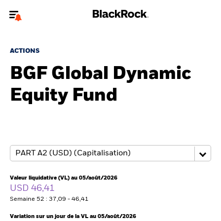
Bienvenue sur le site BlackRock pour les intermédiaires
financiers.
ACTIONS
Pour accéder directement à un autre site BlackRock, veuillez mettre à
BGF Global Dynamic
jour
votre type d'utilisateur
Equity Fund
A propos de BlackRock
Produits
Thèmes
Insights
Valeur liquidative (VL) au 05/août/2026
USD 46,41
ETFs & Fonds indiciels
Semaine 52 : 37,09 - 46,41
Variation sur un jour de la VL au 05/août/2026
Documents