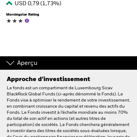
USD 0,79 (1,73%)
Morningstar Rating
Intermédiaires financiers.
België
Change location
NL
FR
Aperçu
BlackRock
Approche d'investissement
iShares
Le fonds est un compartiment de Luxembourg Sicav
BlackRock Global Funds (ci-après dénommé le Fonds). Le
Aladdin
Fonds vise à optimiser le rendement de votre investissement,
en combinant croissance du capital et revenu des actifs du
Fonds. Le Fonds investit à l’échelle mondiale au moins 70%
Notre société
du total de son actif en actions (et autres titres de
participation) de sociétés. Le Fonds cherchera généralement
à investir dans des titres de sociétés sous-évaluées lorsque,