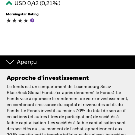
USD 0,42 (0,21%)
Morningstar Rating
Intermédiaires financiers.
België
Change location
NL
FR
Aperçu
BlackRock
Approche d'investissement
iShares
Le fonds est un compartiment de Luxembourg Sicav
BlackRock Global Funds (ci-après dénommé le Fonds). Le
Aladdin
Fonds vise à optimiser le rendement de votre investissement,
en combinant croissance du capital et revenu des actifs du
Fonds. Le Fonds investit au moins 70% du total de son actif
Notre société
en actions (et autres titres de participation) de sociétés à
faible capitalisation. Les sociétés à faible capitalisation sont
des sociétés qui, au moment de l’achat, appartiennent aux