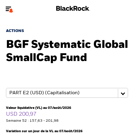
Bienvenue sur le site BlackRock pour les intermédiaires
financiers.
ACTIONS
Pour accéder directement à un autre site BlackRock, veuillez mettre à
BGF Systematic Global
jour
votre type d'utilisateur
SmallCap Fund
A propos de BlackRock
Produits
Thèmes
Insights
Valeur liquidative (VL) au 07/août/2026
USD 200,97
ETFs & Fonds indiciels
Semaine 52 : 157,63 - 201,98
Variation sur un jour de la VL au 07/août/2026
Documents