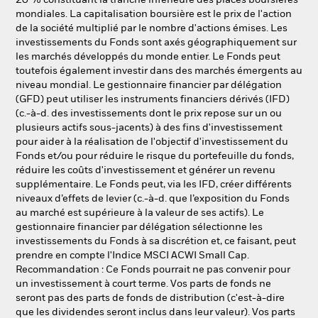
20 % constituant la tranche inférieure des places boursières
mondiales. La capitalisation boursière est le prix de l'action
de la société multiplié par le nombre d'actions émises. Les
investissements du Fonds sont axés géographiquement sur
les marchés développés du monde entier. Le Fonds peut
toutefois également investir dans des marchés émergents au
niveau mondial. Le gestionnaire financier par délégation
(GFD) peut utiliser les instruments financiers dérivés (IFD)
(c.-à-d. des investissements dont le prix repose sur un ou
plusieurs actifs sous-jacents) à des fins d'investissement
pour aider à la réalisation de l'objectif d'investissement du
Fonds et/ou pour réduire le risque du portefeuille du fonds,
réduire les coûts d'investissement et générer un revenu
supplémentaire. Le Fonds peut, via les IFD, créer différents
niveaux d’effets de levier (c.-à-d. que l’exposition du Fonds
au marché est supérieure à la valeur de ses actifs). Le
gestionnaire financier par délégation sélectionne les
investissements du Fonds à sa discrétion et, ce faisant, peut
prendre en compte l'Indice MSCI ACWI Small Cap.
Recommandation : Ce Fonds pourrait ne pas convenir pour
un investissement à court terme. Vos parts de fonds ne
seront pas des parts de fonds de distribution (c'est-à-dire
que les dividendes seront inclus dans leur valeur). Vos parts