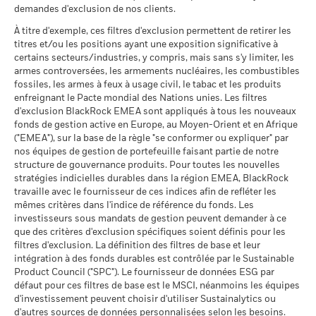
MSCI - Charbon thermique
-
de 10% de leurs actifs dans des titres de créance s'élève à
au 17/juil./2026
La performance est indiquée sur la base de la Valeur nette
demandes d'exclusion de nos clients.
BlackRock Global Funds - Prospectus
dans des situations de marché extrêmes.
au -
30%.
d’inventaire (VNI), avec le revenu brut réinvesti le cas échéant.
(English)
Classification mondiale des
Equity Global Sm&Mid Cap
À titre d'exemple, ces filtres d'exclusion permettent de retirer les
MSCI - Sables bitumineux
-
fonds selon Lipper
Le rendement de votre investissement peut augmenter ou
titres et/ou les positions ayant une exposition significative à
Publication de la valeur nette d'inventaire:
au -
au 17/juil./2026
diminuer en raison des fluctuations des devises si votre
certains secteurs/industries, y compris, mais sans s'y limiter, les
www.blackrock.com/be
, De Tijd,
www.fundinfo.com
. Pour toute
BlackRock Global Funds - Prospectus (French
investissement est effectué dans une devise autre que celle
armes controversées, les armements nucléaires, les combustibles
réclamation concernant ce compartiment, veuillez contacter
Moyenne pondérée de
114,01
- Belgium^France)
utilisée dans le calcul des performances passées. Source :
l'intensité carbone MSCI
fossiles, les armes à feux à usage civil, le tabac et les produits
BlackRock au 02 402 49 00 ou par e-mail à l’adresse
(tonnes de CO2e/M$ de
Blackrock
enfreignant le Pacte mondial des Nations unies. Les filtres
belux@blackrock.com.
Pour votre protection, les appels
ventes)
Données sur la
-
d'exclusion BlackRock EMEA sont appliqués à tous les nouveaux
téléphoniques sont souvent enregistrés.
Vous pouvez
participation aux secteurs
au 17/juil./2026
fonds de gestion active en Europe, au Moyen-Orient et en Afrique
également contacter le Service de médiation des
d'activité
Voir tous les documents
("EMEA"), sur la base de la règle "se conformer ou expliquer" par
% des avoirs à l'égard
94,24
consommateurs. Vous trouverez de plus amples informations
au -
nos équipes de gestion de portefeuille faisant partie de notre
desquels des données ESG
à l’adresse
http://www.ombudsfin.be
.
structure de gouvernance produits. Pour toutes les nouvelles
MSCI
Pourcentage des avoirs du
-
fonds à l'égard desquels
stratégies indicielles durables dans la région EMEA, BlackRock
au 17/juil./2026
des données ne sont pas
travaille avec le fournisseur de ces indices afin de refléter les
disponibles
Pointage de qualité ESG
36,03
mêmes critères dans l'indice de référence du fonds. Les
MSCI - centile par rapport aux
au -
investisseurs sous mandats de gestion peuvent demander à ce
pairs
que des critères d'exclusion spécifiques soient définis pour les
au 17/juil./2026
L'exposition de BlackRock aux secteurs d'activité, telle qu'elle
filtres d'exclusion. La définition des filtres de base et leur
est indiquée ci-dessus, pour le charbon thermique et les
intégration à des fonds durables est contrôlée par le Sustainable
Fonds dans le groupe de
272
pairs
sables bitumineux, est calculée et déclarée pour les
Product Council ("SPC"). Le fournisseur de données ESG par
au 17/juil./2026
défaut pour ces filtres de base est le MSCI, néanmoins les équipes
entreprises qui tirent plus de 5 % de leurs revenus du
d'investissement peuvent choisir d'utiliser Sustainalytics ou
charbon thermique ou des sables bitumineux, tel que défini
% de couverture MSCI
96,88
d'autres sources de données personnalisées selon les besoins.
par MSCI ESG Research. L’exposition aux entreprises qui