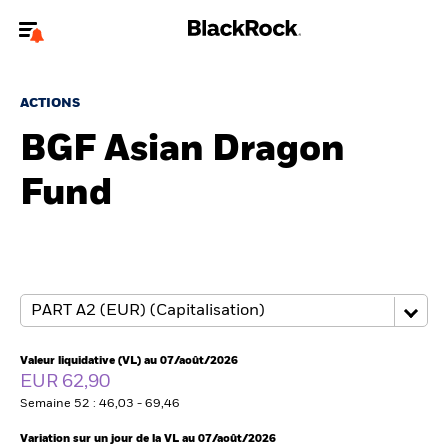
Bienvenue sur le site BlackRock pour les intermédiaires
financiers.
ACTIONS
Pour accéder directement à un autre site BlackRock, veuillez mettre à
BGF Asian Dragon
jour
votre type d'utilisateur
Fund
A propos de BlackRock
Produits
Thèmes
Insights
Valeur liquidative (VL) au 07/août/2026
EUR 62,90
ETFs & Fonds indiciels
Semaine 52 : 46,03 - 69,46
Variation sur un jour de la VL au 07/août/2026
Documents