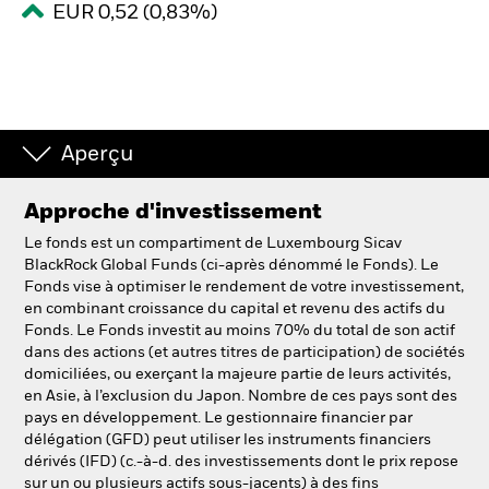
EUR 0,52 (0,83%)
Intermédiaires financiers.
België
Change location
Aperçu
NL
FR
Approche d'investissement
Le fonds est un compartiment de Luxembourg Sicav
BlackRock
BlackRock Global Funds (ci-après dénommé le Fonds). Le
Fonds vise à optimiser le rendement de votre investissement,
iShares
en combinant croissance du capital et revenu des actifs du
Fonds. Le Fonds investit au moins 70% du total de son actif
dans des actions (et autres titres de participation) de sociétés
Aladdin
domiciliées, ou exerçant la majeure partie de leurs activités,
en Asie, à l’exclusion du Japon. Nombre de ces pays sont des
Notre société
pays en développement. Le gestionnaire financier par
délégation (GFD) peut utiliser les instruments financiers
dérivés (IFD) (c.-à-d. des investissements dont le prix repose
sur un ou plusieurs actifs sous-jacents) à des fins