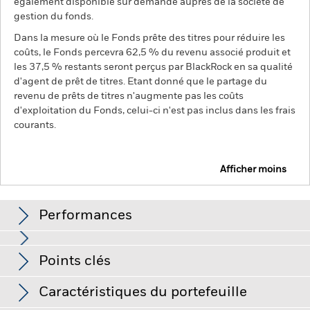
également disponible sur demande auprès de la société de
gestion du fonds.
Dans la mesure où le Fonds prête des titres pour réduire les
coûts, le Fonds percevra 62,5 % du revenu associé produit et
les 37,5 % restants seront perçus par BlackRock en sa qualité
d'agent de prêt de titres. Etant donné que le partage du
revenu de prêts de titres n'augmente pas les coûts
d'exploitation du Fonds, celui-ci n'est pas inclus dans les frais
courants.
Afficher moins
BGF Asian Dragon Fund
Performances
Graphique
Points clés
Les marchés émergents sont généralement plus sensibles
aux conditions économiques et politiques que les marchés
développés. D'autres facteurs incluent un « Risque de
Voir le graphique complet
Caractéristiques du portefeuille
liquidité » plus élevé, des restrictions à l'investissement ou au
Actif net du fonds
USD 1 313 211 161,25
transfert d'actifs, l'échec/le retard de livraison de titres ou de