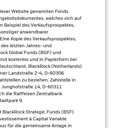
dieser Website genannten Fonds
Angebotsdokumentes, welches sich auf
m Beispiel des Verkaufsprospektes,
 sonstiger anwendbarer
Eine Kopie des Verkaufsprospektes,
2024
2025
 des letzten Jahres- und
ndex (%)
Rock Global Funds (BGF) und
ind kostenlos und in Papierform bei
2023
2024
2025
 Deutschland, BlackRock (Netherlands)
eimer Landstraße 2-4, D-60306
12,2
8,7
5,3
hlstellen zu beziehen. Zahlstelle in
12,0
8,6
5,1
, Junghofstraße 14, D-60311
r Vergangenheit.
ch die Raiffeisen Zentralbank
Die Wertentwicklung in
tentwicklung. Die Märkte könnten sich in
tadtpark 9.
beurteilen, wie der Fonds in der
 BlackRock Strategic Funds (BSF)
 (NIW) angezeigt, gegebenenfalls mit
vestissement à Capital Variable
en auf dem Nettoinventarwert (NIW) des
mus für die gemeinsame Anlage in