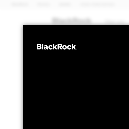
BlackRock
iShares
Aladdin
Unser Unternehmen
Über uns
ANLEIHEN
iShares 
EH1Y
Bond UC
NAV per 05.Aug.2026
NAV per 05.
EUR 4,82
EUR
52W-Bandbreite 4,75 - 5,01