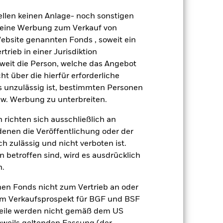
ezieht sich auf die Möglichkeit,
ellen keinen Anlage- noch sonstigen
hlungen zu leisten. Der Fonds
 in der Regel ein höheres
 keine Werbung zum Verkauf von
tschaftlichen Bedingungen und
Website genannten Fonds , soweit ein
rieb in einer Jurisdiktion
soweit die Person, welche das Angebot
ht über die hierfür erforderliche
gsrisikos ein. Der Einsatz von
es unzulässig ist, bestimmten Personen
ng „Spill-over-Effekt“) für andere
w. Werbung zu unterbreiten.
emessene Verfahren zur Minderung
nter dem Namen des Fonds können
 richten sich ausschließlich an
herung sind durch den Begriff
denen die Veröffentlichung oder der
t Währungsabsicherung ist zudem auf
h zulässig und nicht verboten ist.
 betroffen sind, wird es ausdrücklich
Weniger anzeigen
n.
nen Fonds nicht zum Vertrieb an oder
Verkaufsprospekt
Herunterladen
im Verkaufsprospekt für BGF und BSF
nteile werden nicht gemäß dem US
onen
Unterlagen