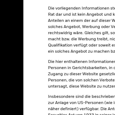
prechenden Verlust des Marktwertes von Anleihen. Das Kreditrisiko b
Die vorliegenden Informationen st
 in der Lage sein wird, den Kapitalbetrag zurückzuzahlen und Zinsza
ihen. Unternehmen, die höher rentierende Anleihen ausgeben, bergen
Rat dar und ist kein Angebot und
lung. Bei einem Ausfall kann der Wert Ihrer Anlage sinken. Die wir
Anteilen an einem der auf dieser 
tierender Anleihen ebenfalls erheblich beeinträchtigen.
solches Angebot, Werbung oder Vert
rechtswidrig wäre. Gleiches gilt, 
macht bzw. die Werbung treibt, nic
sicherung dieses Fonds setzen Derivate zur Absicherung des Währun
Qualifikation verfügt oder soweit 
nte ein potenzielles Risiko der Ansteckung (auch unter der Bezeichnu
ein solches Angebot zu machen bz
e Verwaltungsgesellschaft des Fonds wird sicherstellen, dass ang
 Anteilsklassen vorhanden sind. Über das Drop-Down-Feld direkt u
Die hier enthaltenen Informationen
in dem Fonds anzeigen lassen. Die Anteilsklassen mit Währungsabsic
Personen in Gerichtsbarkeiten, in 
e gekennzeichnet. Eine vollständige Liste aller Anteilsklassen mi
Zugang zu dieser Website gesetzlic
haft des Fonds erhältlich.
Personen, die von solchen Verboten
untersagt, diese Website zu nutze
Insbesondere sind die beschriebe
PRIIP KID
Factsheet
Corp Bond UCITS ETF
zur Anlage von US-Personen (wie 
Wertentwicklung
näher definiert) verfügbar. Die A
entwicklung
Eckdaten
Positi