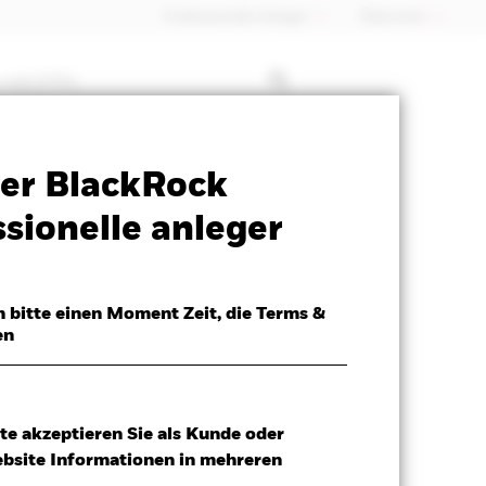
Professioneller Anleger
Õsterreich
 mit ETFs
Verkaufsprospekt
Herunterladen
er BlackRock
sionelle anleger
h bitte einen Moment Zeit, die Terms &
en
erzinsung per 05.Aug.2026
te akzeptieren Sie als Kunde oder
41%
ebsite Informationen in mehreren