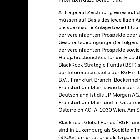
Provinzen dazu berechtigt.
4
Anträge auf Zeichnung eines auf 
müssen auf Basis des jeweiligen 
2
die spezifische Anlage bezieht (zu
der vereinfachten Prospekte oder
0
2021
Geschäftsbedingungen) erfolgen. 
2022
2023
der vereinfachten Prospekte sowie
Gesamtrendite (%)
Vergleichsi
Halbjahresberichtes für die Black
d of interactive chart.
BlackRock Strategic Funds (BSF) s
2021
2022
der Informationsstelle der BGF in
B.V. , Frankfurt Branch, Bockenh
esamtrendite (%) EUR
Frankfurt am Main sowie bei den Za
ergleichsindex (%) EUR
Deutschland ist die JP Morgan AG
e aufgeführten Zahlen beziehen sich auf die Wertentwicklung in de
Frankfurt am Main und in Österrei
r Vergangenheit ist kein verlässlicher Indikator für die künftige Wer
Österreich AG, A-1030 Wien, Am S
r Zukunft vollkommen anders entwickeln. Dies kann Ihnen helfen zu 
rgangenheit verwaltet wurde.
BlackRock Global Funds (BGF) und
e Wertentwicklung wird auf der Grundlage eines Nettoinventarwerts
sind in Luxemburg als Société d'In
investiertem Bruttoertrag. Die Angaben zur Wertentwicklung basier
(SICAV) errichtet und als Organis