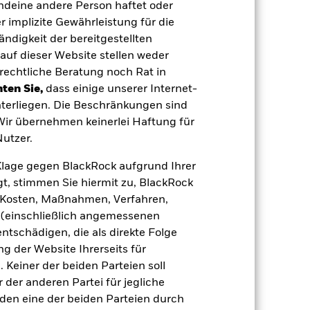
endeine andere Person haftet oder
 implizite Gewährleistung für die
tändigkeit der bereitgestellten
auf dieser Website stellen weder
EUR 946 698 124,30
rechtliche Beratung noch Rat in
ten Sie,
dass einige unserer Internet-
05.Apr.2022
terliegen. Die Beschränkungen sind
EUR
 Wir übernehmen keinerlei Haftung für
ICE BofA Euro High Yield
utzer.
Constrained Index (HEC0) (EUR)
e Klage gegen BlackRock aufgrund Ihrer
63 202 396
t, stimmen Sie hiermit zu, BlackRock
e, Kosten, Maßnahmen, Verfahren,
IE00BG0J4B71
(einschließlich angemessenen
Ausschüttung
tschädigen, die als direkte Folge
Irland
 der Website Ihrerseits für
 Keiner der beiden Parteien soll
monatlicher Versand
der anderen Partei für jegliche
Ja
den eine der beiden Parteien durch
BlackRock Asset Management