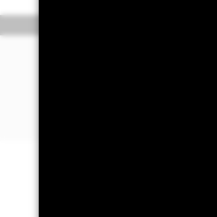
Überblick
Wert
ANLAGESCHWERP
Direktinvestition in auf Euro lautende
einem Rating unterhalb von Investme
Engagement in Anleihen mit einem R
Grade, die am heimischen Euro-Mar
werden.
Engagement in auf Euro lautende hoc
einer Emittentenobergrenze von 3 %
WICHTIGE INFORMATIONEN: Kapit
können sowohl fallen als auch steige
Wichtige Informationen:
Der Wert Ih
Anlagebetrag kann nicht garantiert 
Kreditrisiko. Dieser ETF ist darauf