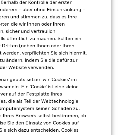
ußerhalb der Kontrolle der ersten
Ireland Limited
r anderem – aber ohne Einschränkung –
State Street Custodial Services
ieren und stimmen zu, dass es Ihre
(Ireland) Limited
ter, die wir Ihnen oder Ihren
EH1Y GY
n, sicher und vertraulich
ls öffentlich zu machen. Sollten ein
 Dritten (neben Ihnen oder Ihren
 werden, verpflichten Sie sich hiermit,
 zu ändern, indem Sie die dafür zur
der Website verwenden.
nangebots setzen wir 'Cookies' im
EUR 391,80
 ein. Ein 'Cookie' ist eine kleine
er auf der Festplatte Ihres
5,50
dite
s, die als Teil der Webtechnologie
Computersystem keinen Schaden zu.
n Ihres Browsers selbst bestimmen, ob
1,04
se Sie den Einsatz von Cookies auf
Sie sich dazu entscheiden, Cookies