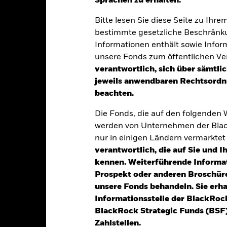
Sprachen zu erhalten.“
Bitte lesen Sie diese Seite zu Ihre
entwicklung
Eckdaten
Positi
bestimmte gesetzliche Beschränku
Informationen enthält sowie Infor
UNKT
ANLAGEZIEL
unsere Fonds zum öffentlichen Ver
, festverzinsliche Anleihen mit
Der Fonds strebt an, Anlegern u
verantwortlich, sich über sämtli
Kapital- als auch von Einkomme
nt Grade.
jeweils anwendbaren Rechtsordnu
bieten, welche die Rendite des 
ating unterhalb von Investment
beachten.
Constrained Index widerspiegelt
kt oder Eurobond-Markt begeben
Die Fonds, die auf den folgenden
hverzinsliche Anleihen mit
werden von Unternehmen der Blac
.
nur in einigen Ländern vermarkte
verantwortlich, die auf Sie und 
kennen. Weiterführende Informa
Prospekt oder anderen Broschüre
alrisiken.
Der Wert der Anlagen und die daraus entstandenen Ertr
n. Anleger erhalten den ursprünglich investierten Betrag eventuell 
unsere Fonds behandeln. Sie erh
Informationsstelle der BlackRoc
rer Anlage und die Erträge daraus werden Schwankungen unterliege
BlackRock Strategic Funds (BSF)
werden. Zwei Hauptrisiken in Verbindung mit festverzinslichen Anla
Zahlstellen.
 ausgerichtet, erstes zu reduzieren und sich zweitem uneingeschränkt