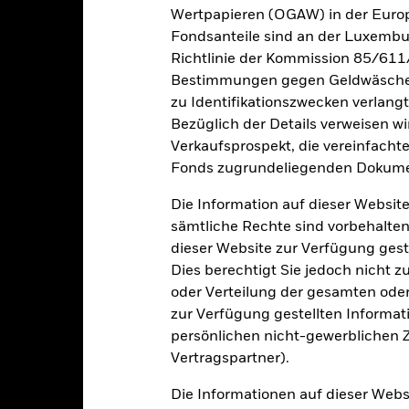
F, der vom Marktpreis des ETF abweichen kann. Einzelne Anteilsinha
Wertpapieren (OGAW) in der Europ
n der NIW-Entwicklung unterscheiden können.
Fondsanteile sind an der Luxembu
fgrund von Währungsschwankungen kann Ihre Rendite höher oder geri
Richtlinie der Kommission 85/611
deren Währung als derjenigen investieren, in der die Wertentwickl
Bestimmungen gegen Geldwäsche w
rde.
Quelle:
Blackrock.
zu Identifikationszwecken verlangt
Bezüglich der Details verweisen w
Verkaufsprospekt, die vereinfacht
Wesentliche Risiken
Fonds zugrundeliegenden Dokume
Die Information auf dieser Website
sämtliche Rechte sind vorbehalten
 Rating unter Investment Grade sind anfälliger gegenüber Änderun
dieser Website zur Verfügung gest
 Wertpapiere mit höherem Rating.
Dies berechtigt Sie jedoch nicht z
gkeit von Instituten, die Dienstleistungen wie die Verwahrung von
Geschäften mit anderen Instrumenten auftreten, kann zu Verlusten 
oder Verteilung der gesamten oder 
 vom Fonds gehaltenen Vermögenswerts fällige Erträge nicht aus oder
zur Verfügung gestellten Informat
e Liquidität bedeutet, dass es nicht genügend Käufer oder Verkäufer 
persönlichen nicht-gewerblichen Zw
Vertragspartner).
Eckdaten
Die Informationen auf dieser Web