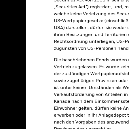
Securities Act von 1933 in seiner 
„Securities Act") registriert, und,
welche keine Verletzung des Secur
enditen
US-Wertpapiergesetze (einschließl
USA) darstellen, dürfen sie weder 
ihren Besitzungen und Territorien 
Kalenderjahr
Angaben zu einzelnen Jahren
Annualisi
Rechtsordnung unterliegen, US-Pe
ge: 2022-04-04 00:00:00 to 2026-08-05 00:00:00.
: -15 to 30.
zugunsten von US-Personen hande
ese Grafik zeigt die Wertentwicklung des Produkts als prozentual
tzten 3 Jahren gegenüber seiner Benchmark. Dies kann Ihnen helfe
Die beschriebenen Fonds wurden 
r Vergangenheit verwaltet wurde, und ermöglicht einen Vergleic
Vertrieb zugelassen. Es wurde kei
art
14
der zuständigen Wertpapieraufsic
r chart with 2 data series.
e chart has 1 X axis displaying categories.
sowie zugehörigen Provinzen oder T
e chart has 1 Y axis displaying Values. Range: 0 to 14.
12
ist unter keinen Umständen als W
Verkaufsförderung von Anteilen in
10
Kanada nach dem Einkommenssteue
Einwohner gelten, dürfen keine A
8
alues
erwerben oder in ihr Anlagedepot t
nach den Vorgaben des anzuwende
6