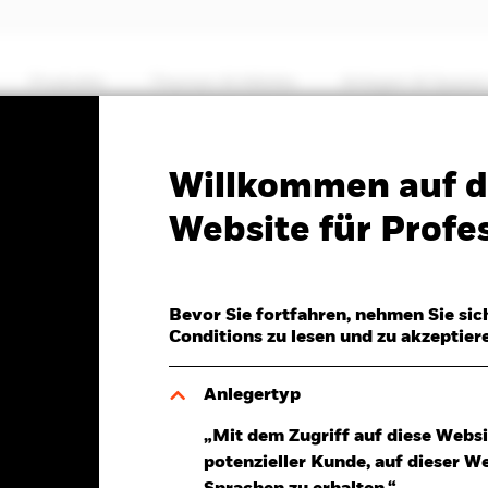
Produkte
Themen & Märkte
Anlegen & Sparen
PRIIP KID
Factsheet
Willkommen auf d
Broad € High Yield Corp
Website für Profes
ITS ETF
Bevor Sie fortfahren, nehmen Sie sic
Conditions zu lesen und zu akzeptier
Anlegertyp
Aug.2026
Gesamtrendite am 05.Aug.2026
Realv
„Mit dem Zugriff auf diese Websi
 0,00 (0,10%)
YTD:
1,91%
5,
potenzieller Kunde, auf dieser W