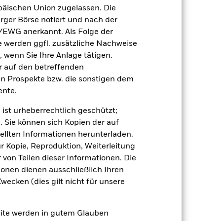
ber können Renditen erzielen, die sich
äischen Union zugelassen. Die
rger Börse notiert und nach der
nger ausfallen, falls Sie in einer
/EWG anerkannt. Als Folge der
ung in der Vergangenheit berechnet
erden ggfl. zusätzliche Nachweise
, wenn Sie Ihre Anlage tätigen.
ir auf den betreffenden
en Prospekte bzw. die sonstigen dem
nte.
 ist urheberrechtlich geschützt;
. Sie können sich Kopien der auf
gen von Zinssätzen und weisen höhere
ellten Informationen herunterladen.
ur Kopie, Reproduktion, Weiterleitung
 Vermögenswerten anbieten oder als
für die Aktienklasse führen.
Kreditrisiko:
von Teilen dieser Informationen. Die
 zahlt Kapital bei Fälligkeit nicht
ionen dienen ausschließlich Ihren
gibt, um Anlagen leicht zu verkaufen
ecken (dies gilt nicht für unsere
site werden in gutem Glauben