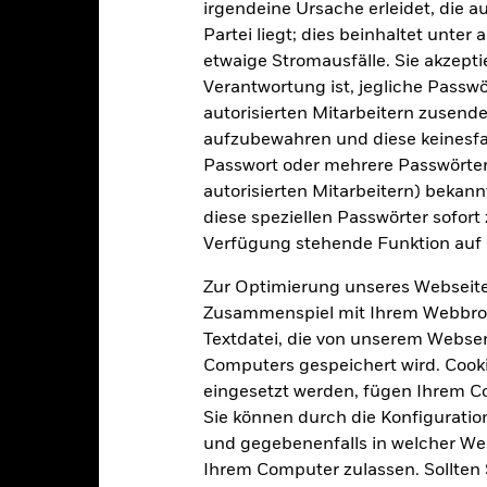
irgendeine Ursache erleidet, die a
State Street Fund Services
(Ireland) Limited
Partei liegt; dies beinhaltet unte
Depotbank
etwaige Stromausfälle. Sie akzept
30 Juni
Verantwortung ist, jegliche Passwör
Bloomberg-Ticker
autorisierten Mitarbeitern zusende
aufzubewahren und diese keinesfal
Passwort oder mehrere Passwörter
Portfoliomerkmale
autorisierten Mitarbeitern) bekannt
diese speziellen Passwörter sofort
Verfügung stehende Funktion auf 
Zur Optimierung unseres Webseite
714
Stand Vergleichsindex
Per 06.Aug.2026
Zusammenspiel mit Ihrem Webbrowser
Textdatei, die von unserem Webserv
HEC0
12 Monate nachlaufende
Dividendenausschüttungsren
Computers gespeichert wird. Cookie
3,42%
eingesetzt werden, fügen Ihrem 
Per 05.Aug.2026
Sie können durch die Konfiguratio
5,41%
3J-Beta
und gegebenenfalls in welcher Wei
Per 31.Juli2026
Ihrem Computer zulassen. Sollten 