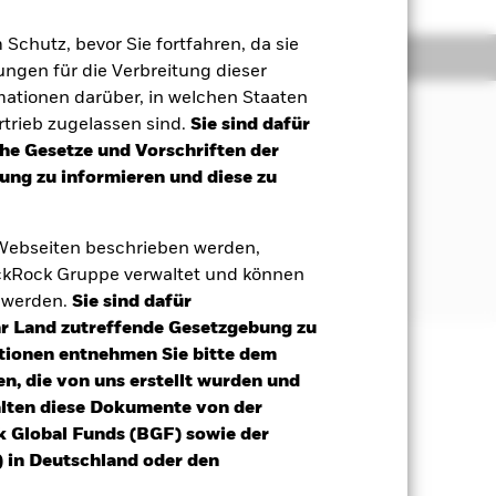
m Schutz, bevor Sie fortfahren, da sie
onen
Unterlagen
ngen für die Verbreitung dieser
mationen darüber, in welchen Staaten
trieb zugelassen sind.
Sie sind dafür
nter Berücksichtigung sowohl von
che Gesetze und Vorschriften der
nsrenditen eine Gesamtrendite zu
ng zu informieren und diese zu
ICE BofAML Euro High Yield
.
 Webseiten beschrieben werden,
kRock Gruppe verwaltet und können
t werden.
Sie sind dafür
Ihr Land zutreffende Gesetzgebung zu
tionen entnehmen Sie bitte dem
n, die von uns erstellt wurden und
äge sind nicht garantiert und
nicht zurück.
alten diese Dokumente von der
k Global Funds (BGF) sowie der
n und Ihr ursprünglicher
 in Deutschland oder den
gen sind das Zinsrisiko und das
 auszusetzen. In der Regel kommt es