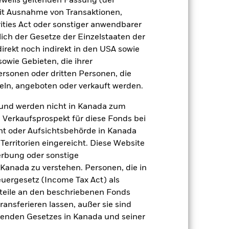
jeweils geltenden Fassung (der
 mit Ausnahme von Transaktionen,
ities Act oder sonstiger anwendbarer
ich der Gesetze der Einzelstaaten der
direkt noch indirekt in den USA sowie
sowie Gebieten, die ihrer
ert
Kumulativ
rsonen oder dritten Personen, die
ln, angeboten oder verkauft werden.
er Verlust oder Gewinn pro Jahr in den
n zu beurteilen, wie das Produkt in
und werden nicht in Kanada zum
h mit der Benchmark.
n Verkaufsprospekt für diese Fonds bei
ht oder Aufsichtsbehörde in Kanada
erritorien eingereicht. Diese Website
erbung oder sonstige
 Kanada zu verstehen. Personen, die in
rgesetz (Income Tax Act) als
nteile an den beschriebenen Fonds
ransferieren lassen, außer sie sind
nden Gesetzes in Kanada und seiner