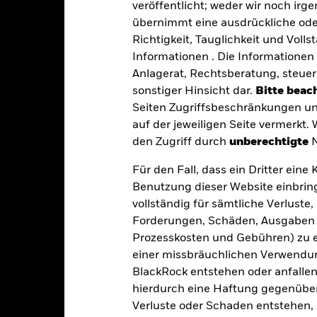
veröffentlicht; weder wir noch irg
übernimmt eine ausdrückliche oder
Richtigkeit, Tauglichkeit und Volls
EUR 304 323 123
Informationen . Die Informationen 
Fondsvermögen
Per 05.Aug.2026
Anlagerat, Rechtsberatung, steuer
sonstiger Hinsicht dar.
Bitte beach
05.Apr.2022
Auflegungsdatum des Fonds
Seiten Zugriffsbeschränkungen un
EUR
Basiswährung
auf der jeweiligen Seite vermerkt.
Anleihen
Benchmark Index
den Zugriff durch
unberechtigte
N
Andere
Für den Fall, dass ein Dritter ein
Umlaufende Anteile
0,20%
Per 05.Aug.2026
Benutzung dieser Website einbring
quartalsweise
vollständig für sämtliche Verlust
ISIN
Forderungen, Schäden, Ausgaben 
0,09 %
Gewinnverwendung
Prozesskosten und Gebühren) zu en
Domizil
einer missbräuchlichen Verwendung
Physisch
BlackRock entstehen oder anfallen.
Rebalancing-Intervall
Optimierung
hierdurch eine Haftung gegenüber 
UCITS
iShares III plc
Verluste oder Schaden entstehen, 
Fondsmanager