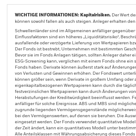
WICHTIGE INFORMATIONEN: Kapitalrisiken.
Der Wert der
können sowohl fallen als auch steigen. Anleger erhalten den 
Schwellenländer sind im Allgemeinen anfälliger gegenüber wi
Einflussfaktoren sind ein höheres „Liquiditätsrisiko“, Bes
ausfallende oder verzögerte Lieferung von Wertpapieren bz
Der Fonds ist bestrebt, Unternehmen mit bestimmten Geschäf
Bevor sie im Fonds Anlagen tätigen, sollten Anleger daher
ESG-Screening kann, verglichen mit einem Fonds ohne ein s
Fonds haben. Derivate können äußerst stark auf Änderung
von Verlusten und Gewinnen erhöhen. Der Fondswert unter
können größer sein, wenn Derivate in großem Umfang oder a
eigenkapitalbezogenen Wertpapieren kann durch die täglic
festverzinslichen Wertpapieren kann durch Änderungen von Z
Herabstufungen der Kreditwürdigkeit beeinflusst werden. Fe
anfälliger für solche Ereignisse. ABS und MBS sind mögli
zugrunde liegenden Vermögensgegenstände möglicherweise
bei den Vermögenswerten, auf denen sie beruhen. Die Ausw
eingesetzt werden. Der Fonds verwendet quantitative Model
der Zeit ändert, kann ein quantitatives Modell unter best
Alle Anteilsklassen mit Währungsabsicherung dieses Fonds 