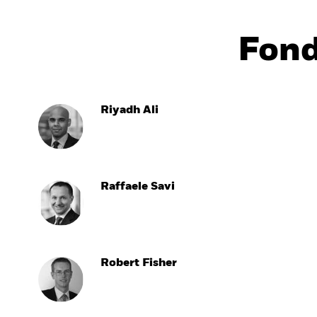
Fon
Riyadh Ali
Raffaele Savi
Robert Fisher