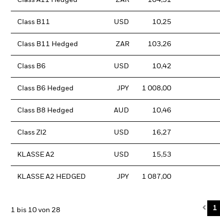
Class A11 Hedged
ZAR
104,31
Class B11
USD
10,25
Class B11 Hedged
ZAR
103,26
Class B6
USD
10,42
Class B6 Hedged
JPY
1 008,00
Class B8 Hedged
AUD
10,46
Class ZI2
USD
16,27
KLASSE A2
USD
15,53
KLASSE A2 HEDGED
JPY
1 087,00
Pre
1
1 bis 10 von 28