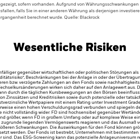
gezeigt, sofern vorhanden. Aufgrund von Währungsschwankungen k
sfallen, falls Sie in einer anderen Währung als derjenigen investiere
rgangenheit berechnet wurde.
Quelle:
Blackrock
Wesentliche Risiken
älliger gegenüber wirtschaftlichen oder politischen Störungen als 
iditätsrisiko“, Beschränkungen bei der Anlage in oder der Übertra
eren bzw. verzögerte Zahlungen an den Fonds sowie nachhaltigkeit
echselkursänderungen wirken sich daher auf den Anlagewert aus.
D
nn durch die täglichen Kursbewegungen an den Börsen beeinflusst 
 Zinssätzen und Kreditrisiken sowie durch potenzielle oder tatsä
tverzinsliche Wertpapiere mit einem Rating unter Investment Grade s
erweise einen hohen Verschuldungsgrad verbunden und spiegeln d
nicht vollständig wider. FD sind hochsensibel gegenüber Wertänd
ind größer, wenn FD in großem Umfang oder auf komplexe Weise ei
en zugrunde liegenden Vermögenswerts reagieren und das Ausmaß v
rößeren Schwankungen. Die Auswirkungen für den Fond können größ
setzt werden.
Der Fonds ist bestrebt, Unternehmen mit bestimmten 
ar sind. Das ESG-Screening kann das potenzielle Anlageuniversum re