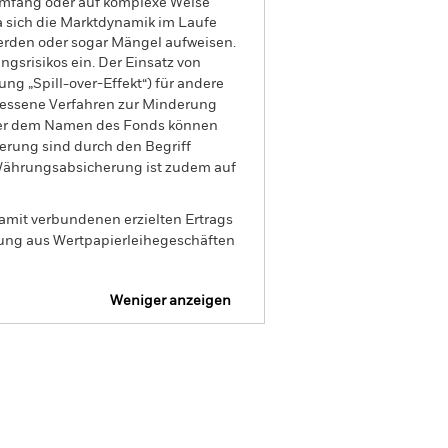
Umfang oder auf komplexe Weise
a sich die Marktdynamik im Laufe
werden oder sogar Mängel aufweisen.
gsrisikos ein. Der Einsatz von
ng „Spill-over-Effekt“) für andere
emessene Verfahren zur Minderung
nter dem Namen des Fonds können
herung sind durch den Begriff
t Währungsabsicherung ist zudem auf
amit verbundenen erzielten Ertrags
ilung aus Wertpapierleihegeschäften
Weniger anzeigen
rospekt
SFDR Web Disclosure
Positionen
Unterlagen