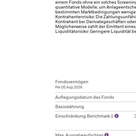
einem Fonds ohne ein solches Screening
quantitative Modelle, um Anlageentschei
bestimmten Marktbedingungen weniger e
Kontrahentenrisiko: Die Zahlungsunfähi
Kontrahent bei Derivategeschäften oder
Möglicherweise zahlt der Emittent eine
Liquiditätsrisiko: Geringere Liquidität 
Fondsvermögen
Per 05.Aug.2026
Auflegungsdatum des Fonds
Basiswährung
Einschränkung Benchmark 1
Max. Ausgabeaufschlag