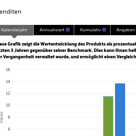
enditen
Kalenderjahr
Annualisiert
Kumulativ
Angaben 
ge: 2022-08-31 00:00:00 to 2026-07-31 00:00:00.
: 0 to 60.
ese Grafik zeigt die Wertentwicklung des Produkts als prozentual
tzten 3 Jahren gegenüber seiner Benchmark. Dies kann Ihnen helfe
r Vergangenheit verwaltet wurde, und ermöglicht einen Vergleic
art
16
r chart with 2 data series.
e chart has 1 X axis displaying categories.
14
e chart has 1 Y axis displaying Values. Range: 0 to 16.
12
10
alues
8
6