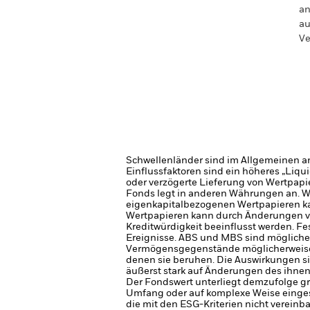
an
au
Ve
Schwellenländer sind im Allgemeinen anf
Einflussfaktoren sind ein höheres „Liqu
oder verzögerte Lieferung von Wertpapi
Fonds legt in anderen Währungen an. W
eigenkapitalbezogenen Wertpapieren ka
Wertpapieren kann durch Änderungen von
Kreditwürdigkeit beeinflusst werden. Fes
Ereignisse. ABS und MBS sind möglich
Vermögensgegenstände möglicherweise 
denen sie beruhen. Die Auswirkungen s
äußerst stark auf Änderungen des ihn
Der Fondswert unterliegt demzufolge g
Umfang oder auf komplexe Weise einge
die mit den ESG-Kriterien nicht vereinb