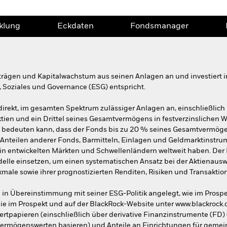
klung
Eckdaten
Fondsmanager
rträgen und Kapitalwachstum aus seinen Anlagen an und investiert i
 Soziales und Governance (ESG) entspricht.
ndirekt, im gesamten Spektrum zulässiger Anlagen an, einschließlich 
tien und ein Drittel seines Gesamtvermögens in festverzinslichen W
 bedeuten kann, dass der Fonds bis zu 20 % seines Gesamtvermöge
 Anteilen anderer Fonds, Barmitteln, Einlagen und Geldmarktinstru
in entwickelten Märkten und Schwellenländern weltweit haben. Der F
elle einsetzen, um einen systematischen Ansatz bei der Aktienauswa
ale sowie ihrer prognostizierten Renditen, Risiken und Transaktio
n Übereinstimmung mit seiner ESG-Politik angelegt, wie im Prosp
ie im Prospekt und auf der BlackRock-Website unter www.blackrock
rtpapieren (einschließlich über derivative Finanzinstrumente (FD) (
ermögenswerten basieren) und Anteile an Einrichtungen für gemei