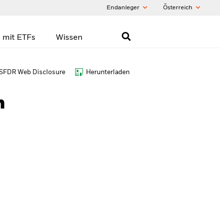
Endanleger
Õsterreich
 mit ETFs
Wissen
SFDR Web Disclosure
Herunterladen
h