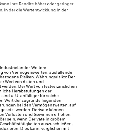
ann Ihre Rendite höher oder geringer
n, in der die Wertentwicklung in der
Industrieländer. Weitere
gung von Vermögenswerten, ausfallende
sbezogene Risiken.
Währungsrisiko: Der
er Wert von Aktien und
werden. Der Wert von festverzinslichen
chliche Herabstufungen der
ind u. U. anfälliger für solche
en Wert der zugrunde liegenden
erungen bei den Vermögenswerten, auf
ngesetzt werden.
Derivate können
on Verlusten und Gewinnen erhöhen.
er sein, wenn Derivate in großem
Geschäftstätigkeiten auszuschließen,
duzieren. Dies kann, verglichen mit