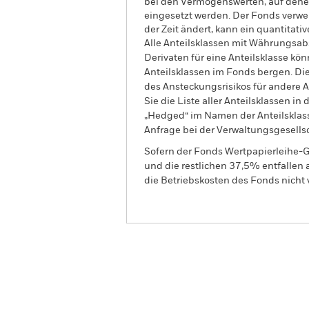
bei den Vermögenswerten, auf dene
eingesetzt werden. Der Fonds verwe
der Zeit ändert, kann ein quantita
Alle Anteilsklassen mit Währungsab
Derivaten für eine Anteilsklasse kön
Anteilsklassen im Fonds bergen. Di
des Ansteckungsrisikos für andere
Sie die Liste aller Anteilsklassen 
„Hedged“ im Namen der Anteilsklass
Anfrage bei der Verwaltungsgesellsc
Sofern der Fonds Wertpapierleihe-G
und die restlichen 37,5% entfallen
die Betriebskosten des Fonds nicht 
BGF Systematic Global In
Growth Fund
Überblick
Wertentwic