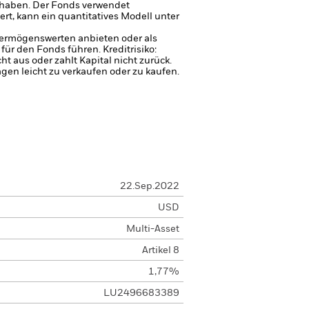
 haben.
Der Fonds verwendet
rt, kann ein quantitatives Modell unter
 Vermögenswerten anbieten oder als
 für den Fonds führen.
Kreditrisiko:
 aus oder zahlt Kapital nicht zurück.
agen leicht zu verkaufen oder zu kaufen.
22.Sep.2022
USD
Multi-Asset
Artikel 8
1,77%
LU2496683389