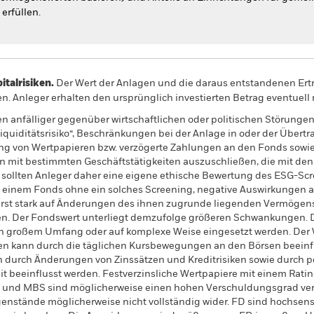
erfüllen.
alrisiken.
Der Wert der Anlagen und die daraus entstandenen Ertr
n. Anleger erhalten den ursprünglich investierten Betrag eventuell 
 anfälliger gegenüber wirtschaftlichen oder politischen Störungen 
Liquiditätsrisiko“, Beschränkungen bei der Anlage in oder der Übe
ung von Wertpapieren bzw. verzögerte Zahlungen an den Fonds sowie
 mit bestimmten Geschäftstätigkeiten auszuschließen, die mit den E
, sollten Anleger daher eine eigene ethische Bewertung des ESG-S
 einem Fonds ohne ein solches Screening, negative Auswirkungen au
rst stark auf Änderungen des ihnen zugrunde liegenden Vermögen
n. Der Fondswert unterliegt demzufolge größeren Schwankungen. 
in großem Umfang oder auf komplexe Weise eingesetzt werden. Der 
n kann durch die täglichen Kursbewegungen an den Börsen beeinfl
 durch Änderungen von Zinssätzen und Kreditrisiken sowie durch po
 beeinflusst werden. Festverzinsliche Wertpapiere mit einem Ratin
ABS und MBS sind möglicherweise einen hohen Verschuldungsgrad v
nstände möglicherweise nicht vollständig wider. FD sind hochse