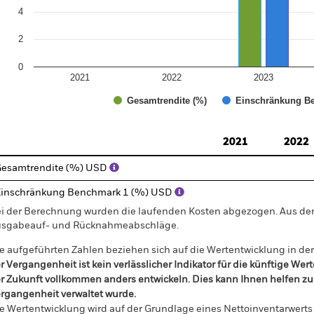
4
2
0
2021
2022
2023
Gesamtrendite (%)
Einschränkung Be
d of interactive chart.
2021
2022
esamtrendite (%) USD
inschränkung Benchmark 1 (%) USD
i der Berechnung wurden die laufenden Kosten abgezogen. Aus 
sgabeauf- und Rücknahmeabschläge.
e aufgeführten Zahlen beziehen sich auf die Wertentwicklung in de
r Vergangenheit ist kein verlässlicher Indikator für die künftige Wer
r Zukunft vollkommen anders entwickeln. Dies kann Ihnen helfen zu 
rgangenheit verwaltet wurde.
e Wertentwicklung wird auf der Grundlage eines Nettoinventarwerts 