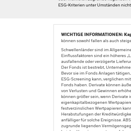
ESG-Kriterien unter Umständen nicht 
WICHTIGE INFORMATIONEN: Kapit
können sowohl fallen als auch steige
Schwellenländer sind im Allgemeinen
Einflussfaktoren sind ein höheres „
ausfallende oder verzögerte Liefer
Der Fonds ist bestrebt, Unternehmen
Bevor sie im Fonds Anlagen tätigen
ESG-Screening kann, verglichen mit
Fonds haben. Derivate können äuße
von Verlusten und Gewinnen erhöhe
können größer sein, wenn Derivate 
eigenkapitalbezogenen Wertpapiere
festverzinslichen Wertpapieren kann
Herabstufungen der Kreditwürdigkeit
anfälliger für solche Ereignisse. 
zugrunde liegenden Vermögensgege