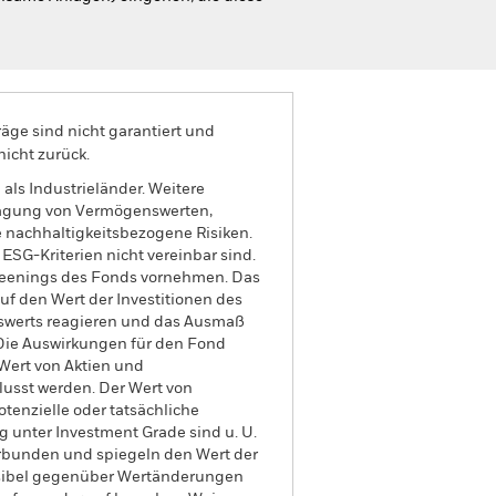
äge sind nicht garantiert und
nicht zurück.
als Industrieländer. Weitere
rtragung von Vermögenswerten,
 nachhaltigkeitsbezogene Risiken.
SG-Kriterien nicht vereinbar sind.
creenings des Fonds vornehmen. Das
f den Wert der Investitionen des
swerts reagieren und das Ausmaß
Die Auswirkungen für den Fond
Wert von Aktien und
usst werden. Der Wert von
tenzielle oder tatsächliche
g unter Investment Grade sind u. U.
erbunden und spiegeln den Wert der
nsibel gegenüber Wertänderungen