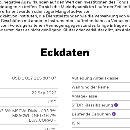
, negative Auswirkungen auf den Wert der Investitionen des Fonds
dungen zu treffen. Da sich die Marktdynamik im Laufe der Zeit ände
ffizient werden oder sogar Mängel aufweisen.
gkeit von Instituten, die Dienstleistungen wie die Verwahrung von
 Geschäften mit anderen Instrumenten auftreten, kann zu Verlusten
s vom Fonds gehaltenen Vermögensgegenstandes fällige Erträge nicht
bedeutet, dass es nicht genügend Käufer oder Verkäufer gibt, um Anl
Eckdaten
USD 1 017 215 807,07
Auflegung Anteilsklasse
Währung der Reihe
22.Sep.2022
Anlageklasse
USD
SFDR-Klassifizierung
33.3% MSCWLDMVU/ 33.3%
Laufende Gebühren
MSACWLDNET/16.7%
LGA_CORPUH
ISIN
5,00%