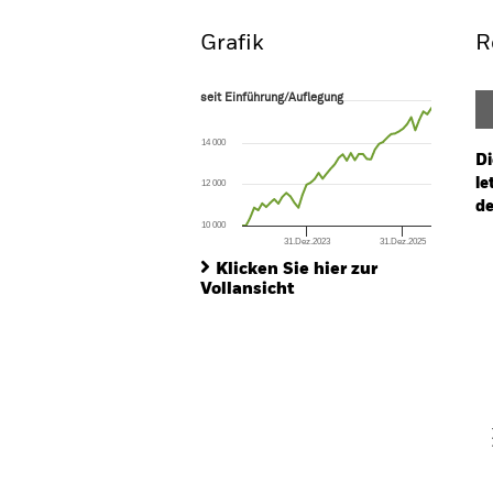
Grafik
R
seit Einführung/Auflegung
seit Einführung/Auflegung
Line chart with 48 data points.
The chart has 1 X axis displaying Time. Ran
14 000
The chart has 1 Y axis displaying values. Range
Di
le
12 000
de
10 000
31.Dez.2023
31.Dez.2025
Ch
End of interactive chart.
Ba
Klicken Sie hier zur
Th
Vollansicht
Th
V