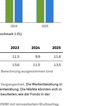
2024
2025
nchmark 1 (%)
2023
2024
2025
11,5
9,9
11,6
13,6
11,5
13,5
der Berechnung ausgenommen sind
r Vergangenheit.
Die Wertentwicklung in
tentwicklung. Die Märkte könnten sich in
beurteilen, wie der Fonds in der
(NIW) mit reinvestiertem Bruttoertrag