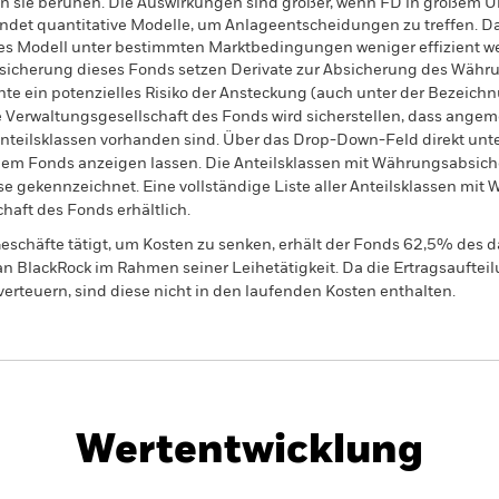
n sie beruhen. Die Auswirkungen sind größer, wenn FD in großem 
ndet quantitative Modelle, um Anlageentscheidungen zu treffen. D
tives Modell unter bestimmten Marktbedingungen weniger effizient 
sicherung dieses Fonds setzen Derivate zur Absicherung des Währun
nte ein potenzielles Risiko der Ansteckung (auch unter der Bezeichnu
e Verwaltungsgesellschaft des Fonds wird sicherstellen, dass ang
 Anteilsklassen vorhanden sind. Über das Drop-Down-Feld direkt u
in dem Fonds anzeigen lassen. Die Anteilsklassen mit Währungsabsic
e gekennzeichnet. Eine vollständige Liste aller Anteilsklassen mi
haft des Fonds erhältlich.
eschäfte tätigt, um Kosten zu senken, erhält der Fonds 62,5% des d
 an BlackRock im Rahmen seiner Leihetätigkeit. Da die Ertragsaufte
verteuern, sind diese nicht in den laufenden Kosten enthalten.
PRIIP KID
Factsheet
Verkaufsp
come &
Herunterladen
Wertentwicklung
klung
Eckdaten
Fondsmanager