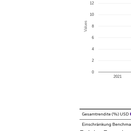
12
10
Values
8
6
4
2
0
2021
End of interactive chart.
Gesamtrendite (%) USD
Einschränkung Benchma