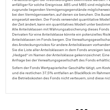
Herabstufungen der Kreditwürdigkeit beeinflusst werden. Fe
anfälliger für solche Ereignisse. ABS und MBS sind mögli
zugrunde liegenden Vermögensgegenstände möglicherweise
bei den Vermögenswerten, auf denen sie beruhen. Die Ausw
eingesetzt werden. Der Fonds verwendet quantitative Model
der Zeit ändert, kann ein quantitatives Modell unter best
Alle Anteilsklassen mit Währungsabsicherung dieses Fonds 
Derivaten für eine Anteilsklasse könnte ein potenzielles Ris
Anteilsklassen im Fonds bergen. Die Verwaltungsgesellscha
des Ansteckungsrisikos für andere Anteilsklassen vorhand
Sie die Liste aller Anteilsklassen in dem Fonds anzeigen la
„Hedged“ im Namen der Anteilsklasse gekennzeichnet. Eine 
Anfrage bei der Verwaltungsgesellschaft des Fonds erhältlic
Sofern der Fonds Wertpapierleihe-Geschäfte tätigt, um Kost
und die restlichen 37,5% entfallen an BlackRock im Rahmen 
die Betriebskosten des Fonds nicht verteuern, sind diese ni
BGF Systematic Global Income &
Growth Fund