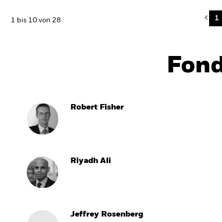
Pre
1
1 bis 10 von 28
Fon
Robert Fisher
Riyadh Ali
Jeffrey Rosenberg