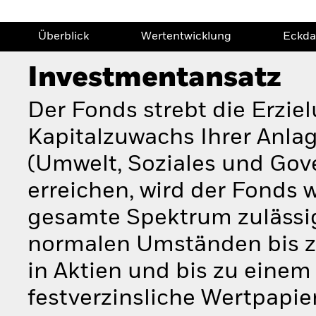
Überblick
Wertentwicklung
Eckda
Investmentansatz
Der Fonds strebt die Erzie
Kapitalzuwachs Ihrer Anla
(Umwelt, Soziales und Gov
erreichen, wird der Fonds w
gesamte Spektrum zulässig
normalen Umständen bis z
in Aktien und bis zu eine
festverzinsliche Wertpapier