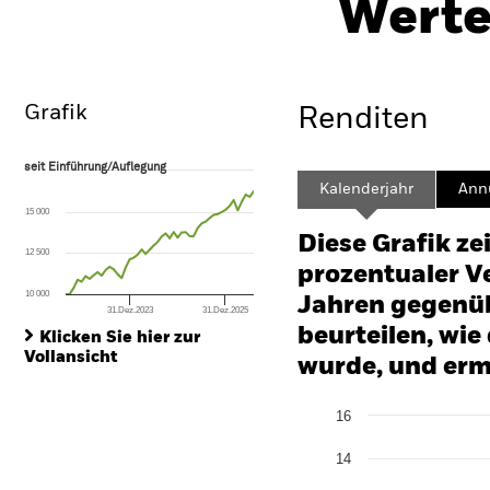
Werte
Überblick
Wertentwicklung
Eckda
Grafik
Renditen
seit Einführung/Auflegung
seit Einführung/Auflegung
Line chart with 48 data points.
Kalenderjahr
Annu
The chart has 1 X axis displaying Time. Range: 2022-08-31 00:00:00 to
15 000
The chart has 1 Y axis displaying values. Range: 0 to 75.
Diese Grafik ze
12 500
prozentualer Ve
10 000
Jahren gegenüb
31.Dez.2023
31.Dez.2025
End of interactive chart.
beurteilen, wie
Klicken Sie hier zur
Vollansicht
wurde, und erm
Chart
16
Bar chart with 2 data series
The chart has 1 X axis disp
14
The chart has 1 Y axis disp