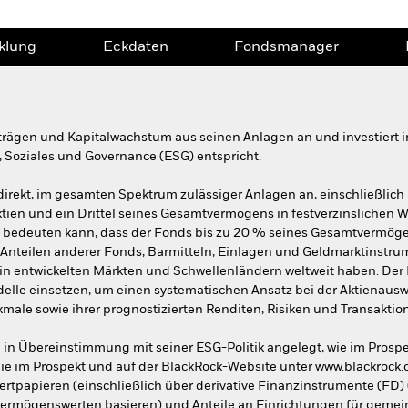
klung
Eckdaten
Fondsmanager
rträgen und Kapitalwachstum aus seinen Anlagen an und investiert i
 Soziales und Governance (ESG) entspricht.
ndirekt, im gesamten Spektrum zulässiger Anlagen an, einschließlich 
tien und ein Drittel seines Gesamtvermögens in festverzinslichen W
 bedeuten kann, dass der Fonds bis zu 20 % seines Gesamtvermöge
 Anteilen anderer Fonds, Barmitteln, Einlagen und Geldmarktinstru
in entwickelten Märkten und Schwellenländern weltweit haben. Der F
elle einsetzen, um einen systematischen Ansatz bei der Aktienauswa
ale sowie ihrer prognostizierten Renditen, Risiken und Transaktio
n Übereinstimmung mit seiner ESG-Politik angelegt, wie im Prosp
ie im Prospekt und auf der BlackRock-Website unter www.blackrock
rtpapieren (einschließlich über derivative Finanzinstrumente (FD) (
ermögenswerten basieren) und Anteile an Einrichtungen für gemei