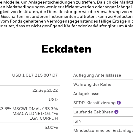
e Modelle, um Anlageentscheidungen zu treffen. Da sich die Marktd
ten Marktbedingungen weniger effizient werden oder sogar Mängel 
gkeit von Instituten, die Dienstleistungen wie die Verwahrung von
 Geschäften mit anderen Instrumenten auftreten, kann zu Verlusten
s vom Fonds gehaltenen Vermögensgegenstandes fällige Erträge nicht
bedeutet, dass es nicht genügend Käufer oder Verkäufer gibt, um Anl
Eckdaten
USD 1 017 215 807,07
Auflegung Anteilsklasse
Währung der Reihe
22.Sep.2022
Anlageklasse
USD
SFDR-Klassifizierung
33.3% MSCWLDMVU/ 33.3%
Laufende Gebühren
MSACWLDNET/16.7%
LGA_CORPUH
ISIN
5,00%
Mindestsumme bei Erstanlag