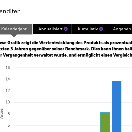
enditen
Kalenderjahr
Annualisiert
Kumulativ
Angaben 
ge: 2022-08-31 00:00:00 to 2026-07-31 00:00:00.
: 0 to 45.
ese Grafik zeigt die Wertentwicklung des Produkts als prozentual
tzten 3 Jahren gegenüber seiner Benchmark. Dies kann Ihnen helfe
r Vergangenheit verwaltet wurde, und ermöglicht einen Vergleic
art
16
r chart with 2 data series.
e chart has 1 X axis displaying categories.
14
e chart has 1 Y axis displaying Values. Range: 0 to 16.
12
10
alues
8
6