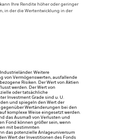
ann Ihre Rendite höher oder geringer
n, in der die Wertentwicklung in der
Industrieländer. Weitere
gung von Vermögenswerten, ausfallende
sbezogene Risiken.
Der Wert von Aktien
usst werden. Der Wert von
ielle oder tatsächliche
ter Investment Grade sind u. U.
nden und spiegeln den Wert der
el gegenüber Wertänderungen bei den
auf komplexe Weise eingesetzt werden.
und das Ausmaß von Verlusten und
en Fond können größer sein, wenn
men mit bestimmten
ann das potenzielle Anlageuniversum
den Wert der Investitionen des Fonds