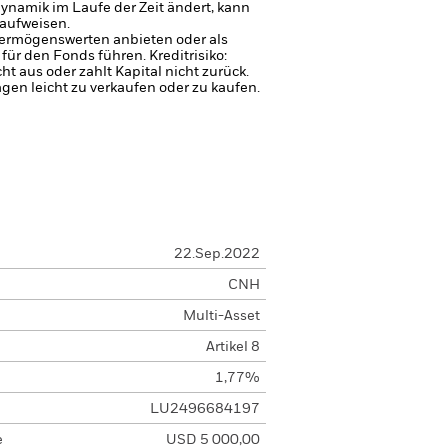
ynamik im Laufe der Zeit ändert, kann
aufweisen.
 Vermögenswerten anbieten oder als
 für den Fonds führen.
Kreditrisiko:
 aus oder zahlt Kapital nicht zurück.
agen leicht zu verkaufen oder zu kaufen.
22.Sep.2022
CNH
Multi-Asset
Artikel 8
1,77%
LU2496684197
e
USD 5 000,00