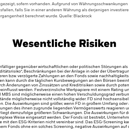
gezeigt, sofern vorhanden. Aufgrund von Währungsschwankungen k
sfallen, falls Sie in einer anderen Währung als derjenigen investiere
rgangenheit berechnet wurde.
Quelle:
Blackrock
Wesentliche Risiken
älliger gegenüber wirtschaftlichen oder politischen Störungen als 
iditätsrisiko“, Beschränkungen bei der Anlage in oder der Übertra
eren bzw. verzögerte Zahlungen an den Fonds sowie nachhaltigkeit
n kann durch die täglichen Kursbewegungen an den Börsen beeinfl
rch Änderungen von Zinssätzen und Kreditrisiken sowie durch potenz
influsst werden. Festverzinsliche Wertpapiere mit einem Rating un
 und MBS sind möglicherweise einen hohen Verschuldungsgrad verbu
nde möglicherweise nicht vollständig wider. FD sind hochsensib
n. Die Auswirkungen sind größer, wenn FD in großem Umfang oder 
erungen des ihnen zugrunde liegenden Vermögenswerts reagieren 
liegt demzufolge größeren Schwankungen. Die Auswirkungen für d
mplexe Weise eingesetzt werden.
Der Fonds ist bestrebt, Unterneh
ie mit den ESG-Kriterien nicht vereinbar sind. Das ESG-Screening k
einem Fonds ohne ein solches Screening, negative Auswirkungen auf 