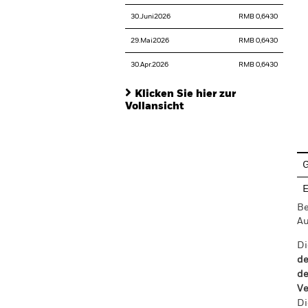
30.Juni2026
RMB 0,6430
29.Mai2026
RMB 0,6430
30.Apr.2026
RMB 0,6430
Klicken Sie hier zur
Vollansicht
En
G
E
Be
Au
Di
de
de
Ve
Di