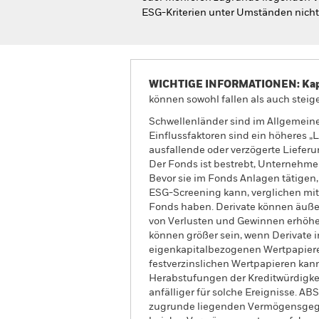
ESG-Kriterien unter Umständen nicht 
WICHTIGE INFORMATIONEN: Kapit
können sowohl fallen als auch steige
Schwellenländer sind im Allgemeinen
Einflussfaktoren sind ein höheres „
ausfallende oder verzögerte Liefer
Der Fonds ist bestrebt, Unternehmen
Bevor sie im Fonds Anlagen tätigen
ESG-Screening kann, verglichen mit
Fonds haben. Derivate können äuße
von Verlusten und Gewinnen erhöhe
können größer sein, wenn Derivate 
eigenkapitalbezogenen Wertpapiere
festverzinslichen Wertpapieren kann
Herabstufungen der Kreditwürdigkeit
anfälliger für solche Ereignisse. 
zugrunde liegenden Vermögensgege