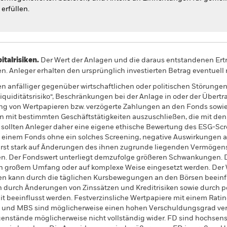
erfüllen.
alrisiken.
Der Wert der Anlagen und die daraus entstandenen Ertr
n. Anleger erhalten den ursprünglich investierten Betrag eventuell 
 anfälliger gegenüber wirtschaftlichen oder politischen Störungen 
Liquiditätsrisiko“, Beschränkungen bei der Anlage in oder der Übe
ung von Wertpapieren bzw. verzögerte Zahlungen an den Fonds sowie
 mit bestimmten Geschäftstätigkeiten auszuschließen, die mit den E
, sollten Anleger daher eine eigene ethische Bewertung des ESG-S
 einem Fonds ohne ein solches Screening, negative Auswirkungen au
rst stark auf Änderungen des ihnen zugrunde liegenden Vermögen
n. Der Fondswert unterliegt demzufolge größeren Schwankungen. 
in großem Umfang oder auf komplexe Weise eingesetzt werden. Der 
n kann durch die täglichen Kursbewegungen an den Börsen beeinfl
 durch Änderungen von Zinssätzen und Kreditrisiken sowie durch po
 beeinflusst werden. Festverzinsliche Wertpapiere mit einem Ratin
ABS und MBS sind möglicherweise einen hohen Verschuldungsgrad v
nstände möglicherweise nicht vollständig wider. FD sind hochse