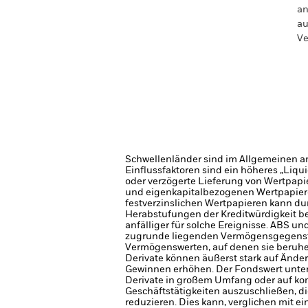
an
au
Ve
Schwellenländer sind im Allgemeinen anf
Einflussfaktoren sind ein höheres „Liqu
oder verzögerte Lieferung von Wertpapi
und eigenkapitalbezogenen Wertpapiere
festverzinslichen Wertpapieren kann du
Herabstufungen der Kreditwürdigkeit bee
anfälliger für solche Ereignisse. ABS
zugrunde liegenden Vermögensgegenstä
Vermögenswerten, auf denen sie beruhe
Derivate können äußerst stark auf Änd
Gewinnen erhöhen. Der Fondswert unter
Derivate in großem Umfang oder auf ko
Geschäftstätigkeiten auszuschließen, d
reduzieren. Dies kann, verglichen mit 