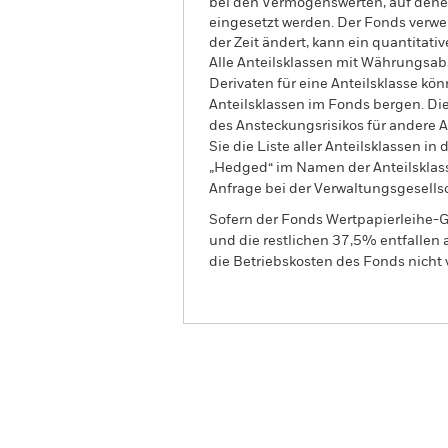
bei den Vermögenswerten, auf dene
eingesetzt werden. Der Fonds verwe
der Zeit ändert, kann ein quantita
Alle Anteilsklassen mit Währungsab
Derivaten für eine Anteilsklasse kön
Anteilsklassen im Fonds bergen. Di
des Ansteckungsrisikos für andere
Sie die Liste aller Anteilsklassen 
„Hedged“ im Namen der Anteilsklass
Anfrage bei der Verwaltungsgesellsc
Sofern der Fonds Wertpapierleihe-G
und die restlichen 37,5% entfallen
die Betriebskosten des Fonds nicht 
BGF Systematic Global In
Growth Fund
Überblick
Wertentwic