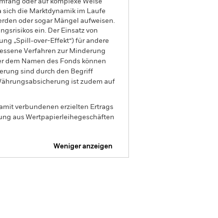
Umfang oder auf komplexe Weise
a sich die Marktdynamik im Laufe
werden oder sogar Mängel aufweisen.
gsrisikos ein. Der Einsatz von
ng „Spill-over-Effekt“) für andere
emessene Verfahren zur Minderung
nter dem Namen des Fonds können
herung sind durch den Begriff
t Währungsabsicherung ist zudem auf
amit verbundenen erzielten Ertrags
ilung aus Wertpapierleihegeschäften
Weniger anzeigen
rospekt
SFDR Web Disclosure
Positionen
Unterlagen