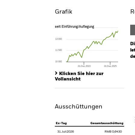
Grafik
R
seit Einführung/Auflegung
seit Einführung/Auflegung
Line chart with 48 data points.
The chart has 1 X axis displaying Time. Ran
13 000
The chart has 1 Y axis displaying values. Range
Di
le
11 500
de
10 000
31.Dez.2023
31.Dez.2025
Ch
End of interactive chart.
Ba
Klicken Sie hier zur
Th
Vollansicht
Th
Ausschüttungen
V
Ex-Tag
Gesamtausschüttung
31.Juli2026
RMB 0,6430