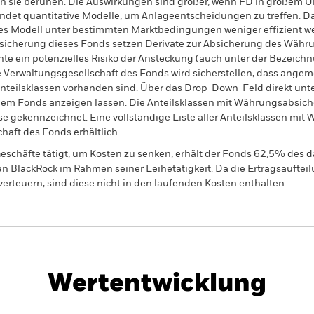
n sie beruhen. Die Auswirkungen sind größer, wenn FD in großem 
ndet quantitative Modelle, um Anlageentscheidungen zu treffen. D
tives Modell unter bestimmten Marktbedingungen weniger effizient 
sicherung dieses Fonds setzen Derivate zur Absicherung des Währun
nte ein potenzielles Risiko der Ansteckung (auch unter der Bezeichnu
e Verwaltungsgesellschaft des Fonds wird sicherstellen, dass ang
 Anteilsklassen vorhanden sind. Über das Drop-Down-Feld direkt u
in dem Fonds anzeigen lassen. Die Anteilsklassen mit Währungsabsic
e gekennzeichnet. Eine vollständige Liste aller Anteilsklassen mi
haft des Fonds erhältlich.
eschäfte tätigt, um Kosten zu senken, erhält der Fonds 62,5% des d
 an BlackRock im Rahmen seiner Leihetätigkeit. Da die Ertragsaufte
verteuern, sind diese nicht in den laufenden Kosten enthalten.
PRIIP KID
Factsheet
Verkaufsp
come &
Herunterladen
Wertentwicklung
klung
Eckdaten
Fondsmanager