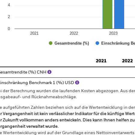
4
2
0
2021
2022
2023
Gesamtrendite (%)
Einschränkung Be
d of interactive chart.
2021
2022
esamtrendite (%) CNH
inschränkung Benchmark 1 (%) USD
i der Berechnung wurden die laufenden Kosten abgezogen. Aus 
sgabeauf- und Rücknahmeabschläge.
e aufgeführten Zahlen beziehen sich auf die Wertentwicklung in de
r Vergangenheit ist kein verlässlicher Indikator für die künftige Wer
r Zukunft vollkommen anders entwickeln. Dies kann Ihnen helfen zu 
rgangenheit verwaltet wurde.
e Wertentwicklung wird auf der Grundlage eines Nettoinventarwerts 