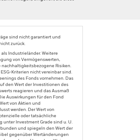
äge sind nicht garantiert und
nicht zurück.
als Industrieländer. Weitere
rtragung von Vermögenswerten,
 nachhaltigkeitsbezogene Risiken.
SG-Kriterien nicht vereinbar sind.
creenings des Fonds vornehmen. Das
f den Wert der Investitionen des
swerts reagieren und das Ausmaß
Die Auswirkungen für den Fond
Wert von Aktien und
usst werden. Der Wert von
tenzielle oder tatsächliche
g unter Investment Grade sind u. U.
erbunden und spiegeln den Wert der
nsibel gegenüber Wertänderungen