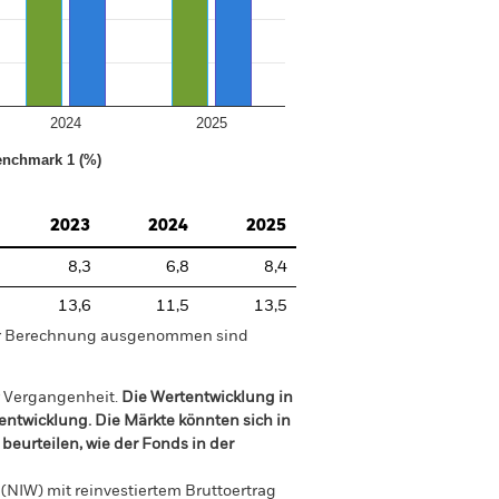
2024
2025
nchmark 1 (%)
2023
2024
2025
8,3
6,8
8,4
13,6
11,5
13,5
der Berechnung ausgenommen sind
r Vergangenheit.
Die Wertentwicklung in
tentwicklung. Die Märkte könnten sich in
beurteilen, wie der Fonds in der
(NIW) mit reinvestiertem Bruttoertrag