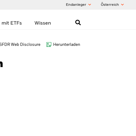
Endanleger
Õsterreich
 mit ETFs
Wissen
SFDR Web Disclosure
Herunterladen
h