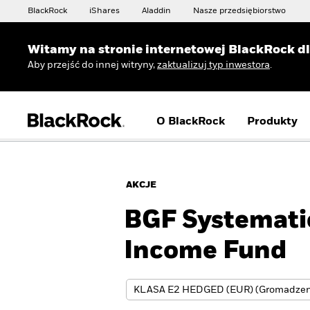
BlackRock
iShares
Aladdin
Nasze przedsiębiorstwo
Witamy na stronie internetowej BlackRock d
Aby przejść do innej witryny,
zaktualizuj typ inwestora
.
O BlackRock
Produkty
AKCJE
BGF Systematic
Income Fund