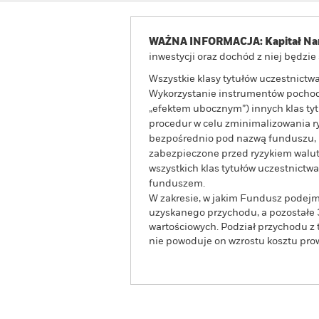
WAŻNA INFORMACJA: Kapitał Nar
inwestycji oraz dochód z niej będzi
Wszystkie klasy tytułów uczestnict
Wykorzystanie instrumentów pochodn
„efektem ubocznym”) innych klas t
procedur w celu zminimalizowania ryz
bezpośrednio pod nazwą funduszu, mo
zabezpieczone przed ryzykiem walut
wszystkich klas tytułów uczestnict
funduszem.
W zakresie, w jakim Fundusz podejm
uzyskanego przychodu, a pozostałe 
wartościowych. Podział przychodu z 
nie powoduje on wzrostu kosztu pr
BGF Systematic Global Equit