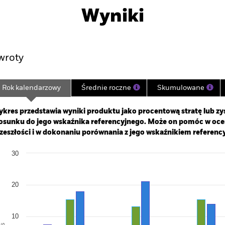
Wyniki
Najważniejsze Fakty
Zarządzający Portfelem
wroty
Rok kalendarzowy
Średnie roczne
Skumulowane
ge: 2006-10-01 00:00:00 to 2026-07-31 00:00:00.
: -50 to 100.
kres przedstawia wyniki produktu jako procentową stratę lub zys
osunku do jego wskaźnika referencyjnego. Może on pomóc w oc
zeszłości i w dokonaniu porównania z jego wskaźnikiem referenc
art
30
r chart with 2 data series.
e chart has 1 X axis displaying categories.
e chart has 1 Y axis displaying Values. Range: -20 to 30.
20
10