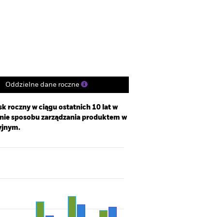
Udziały
Literatura
Oddzielne dane roczne
k roczny w ciągu ostatnich 10 lat w
enie sposobu zarządzania produktem w
yjnym.