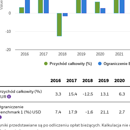
alues
0
-10
-20
2016
2017
2018
2019
2020
2021
Przychód całkowity (%)
Ograniczenie 
d of interactive chart.
2016
2017
2018
2019
2020
rzychód całkowity (%)
3,3
15,4
-12,5
13,1
6,3
EUR
graniczenie
enchmark 1 (%) USD
7,4
17,9
-1,6
21,1
2,7
niki przedstawiane są po odliczeniu opłat bieżących. Kalkulacja nie