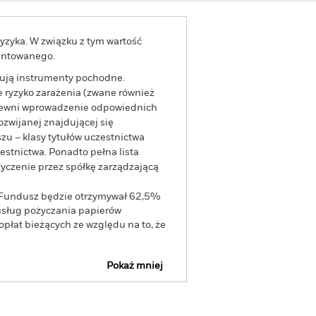
yzyka. W związku z tym wartość
rantowanego.
tują instrumenty pochodne.
 ryzyko zarażenia (zwane również
apewni wprowadzenie odpowiednich
ozwijanej znajdującej się
zu – klasy tytułów uczestnictwa
stnictwa. Ponadto pełna lista
yczenie przez spółkę zarządzającą
, Fundusz będzie otrzymywał 62,5%
usług pożyczania papierów
opłat bieżących ze względu na to, że
Pokaż mniej
na
Prospekt emisyjny
Pobierz