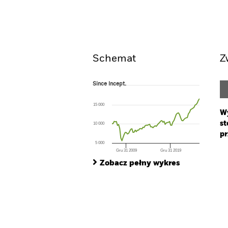
Widok ogólny
Wyniki
Schemat
Z
Since Incept.
Since Incept.
Line chart with 80 data points.
The chart has 1 X axis displaying Time. Ran
15 000
The chart has 1 Y axis displaying values. Range
Wy
st
10 000
pr
5 000
Gru 31 2009
Gru 31 2019
Ch
End of interactive chart.
Ba
Zobacz pełny wykres
Th
Th