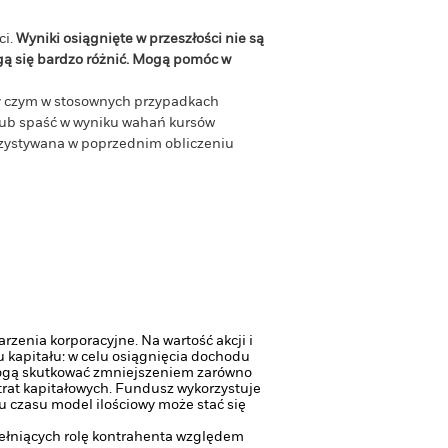
ci.
Wyniki osiągnięte w przeszłości nie są
gą się bardzo różnić. Mogą pomóc w
zy czym w stosownych przypadkach
 lub spaść w wyniku wahań kursów
orzystywana w poprzednim obliczeniu
zenia korporacyjne. Na wartość akcji i
u kapitału: w celu osiągnięcia dochodu
mogą skutkować zmniejszeniem zarówno
trat kapitałowych.
Fundusz wykorzystuje
 czasu model ilościowy może stać się
pełniących rolę kontrahenta względem