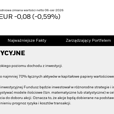
odniowa zmiana wartości netto 06-sie-2026
EUR -0,08 (-0,59%)
Najważniejsze Fakty
Zarządzający Portfelem
TYCYJNE
okiego poziomu dochodu z inwestycji.
o najmniej 70% łącznych aktywów w kapitałowe papiery wartościowe (
yki inwestycyjnej Fundusz będzie inwestował w różnorodne strategie i
stywać modele ilościowe (tzn. matematyczne lub statystyczne) w ce
cia do doboru akcji. Oznacza to, że akcje będą dobierane na podsta
ieniu prognoz ryzyka i kosztów transakcji.