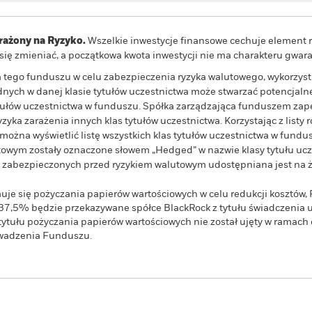
ażony na Ryzyko.
Wszelkie inwestycje finansowe cechuje element r
e się zmieniać, a początkowa kwota inwestycji nie ma charakteru gwa
wa tego funduszu w celu zabezpieczenia ryzyka walutowego, wykorzys
ych w danej klasie tytułów uczestnictwa może stwarzać potencjalne
ytułów uczestnictwa w funduszu. Spółka zarządzająca funduszem z
yka zarażenia innych klas tytułów uczestnictwa. Korzystając z listy r
żna wyświetlić listę wszystkich klas tytułów uczestnictwa w fundus
owym zostały oznaczone słowem „Hedged” w nazwie klasy tytułu ucze
wa zabezpieczonych przed ryzykiem walutowym udostępniana jest na ż
uje się pożyczania papierów wartościowych w celu redukcji kosztów
37,5% będzie przekazywane spółce BlackRock z tytułu świadczenia 
tytułu pożyczania papierów wartościowych nie został ujęty w ramach 
owadzenia Funduszu.
PRIIP KID
Karta informacyj
y High Income Fund