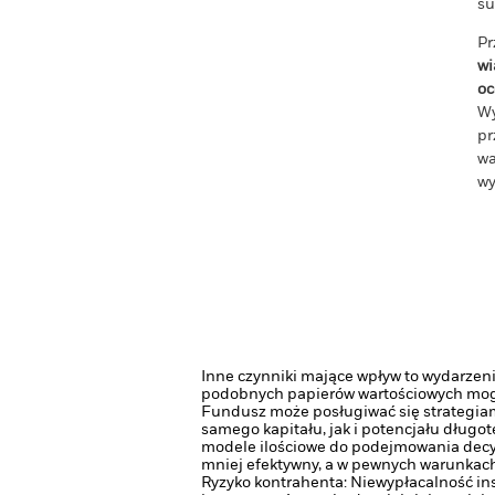
su
Pr
wi
oc
Wy
pr
wa
wy
Inne czynniki mające wpływ to wydarzeni
podobnych papierów wartościowych mogą
Fundusz może posługiwać się strategia
samego kapitału, jak i potencjału długo
modele ilościowe do podejmowania decyz
mniej efektywny, a w pewnych warunkac
Ryzyko kontrahenta: Niewypłacalność in