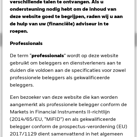
USD -0,67 (-0,52%)
verschillende talen te ontvangen. Als u
ondersteuning nodig hebt om de inhoud van
deze website goed te begrijpen, raden wij u aan
de hulp van uw (financiële) adviseur in te
roepen.
Overzicht
Professionals
Beleggingsdoel
De term “
professionals
” wordt op deze website
gebruikt om beleggers en dienstverleners aan te
Het Fonds streeft naar een rendement op uw belegging, door
duiden die voldoen aan de specificaties voor zowel
een combinatie van kapitaalgroei en opbrengsten op de
activa van het Fonds, dat overeenkomt met het rendement
professionele beleggers als gekwalificeerde
van de MSCI World-index, de benchmark van het Fonds. Voor
beleggers.
zover mogelijk en uitvoerbaar, belegt het Fonds in de
aandelen die deel uitmaken van de benchmarkindex.
Een bezoeker van deze website die kan worden
aangemerkt als professionele belegger conform de
Markets in Financial Instruments II-richtlijn
(2014/65/EU, “MiFID”) en als gekwalificeerde
BELANGRIJKE GEGEVENS: Kapitaalrisico.
De waarde en
belegger conform de prospectus-verordening (EU)
het rendement van beleggingen kunnen dalen en stijgen, en
2017/1129 dient samenvattend in het algemeen