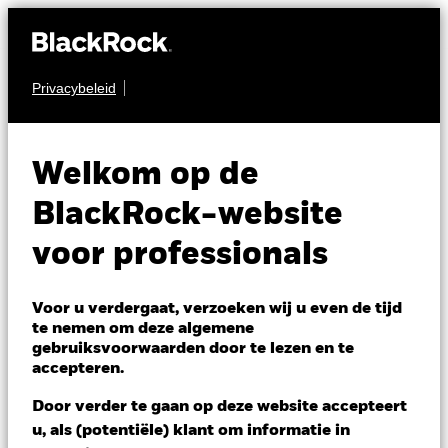
Privacybeleid
AANDELEN
iShares World Equity
Welkom op de
Index Fund (LU)
BlackRock-website
voor professionals
Voor u verdergaat, verzoeken wij u even de tijd
te nemen om deze algemene
gebruiksvoorwaarden door te lezen en te
NAV per 06/aug/2026
accepteren.
USD 128,32
Variatie 52wk: 103,59 - 128,99
Door verder te gaan op deze website accepteert
Verandering NAV 1 dag per 06/aug/2026
u, als (potentiële) klant om informatie in