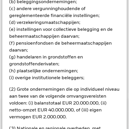
(b) beleggingsondernemingen;
aangegeven door het woord 'Hedged' in de naam van de
(c) andere vergunninghoudende of
aandelenklasse. Daarnaast is een volledige lijst van alle
gereglementeerde financiële instellingen;
aandelenklassen met valutahedging op aanvraag
verkrijgbaar bij de beheermaatschappij van het fonds.
(d) verzekeringsmaatschappijen;
(e) instellingen voor collectieve belegging en de
In de mate waarin het Fonds effecten uitleent om zijn kosten
beheermaatschappijen daarvan;
te reduceren, ontvangt het Fonds 62,5% van de hiermee
(f) pensioenfondsen de beheermaatschappijen
verbonden inkomsten en komen de resterende 37,5% ten
goede aan BlackRock als effectenuitleenagent. Aangezien de
daarvan;
verdeling van opbrengsten uit effectenleningen de
(g) handelaren in grondstoffen en
exploitatiekosten van het Fonds niet verhoogt, is deze niet in
grondstoffenderivaten;
de lopende kosten opgenomen.
(h) plaatselijke ondernemingen;
(i) overige institutionele beleggers;
Toon minder
(2) Grote ondernemingen die op individueel niveau
iShares World Equity Index Fund (LU)
aan twee van de volgende omvangsvereisten
voldoen: (i) balanstotaal EUR 20.000.000, (ii)
Risicometer
netto-omzet EUR 40.000.000, of (iii) eigen
vermogen EUR 2.000.000.
Performance
(3) Nationale en regionale overheden, met