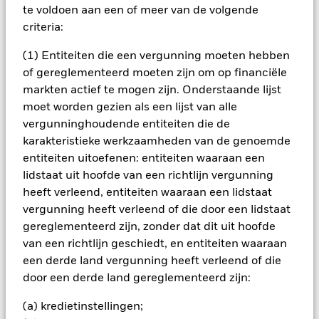
zijn niet gegarandeerd. Beleggers verliezen mogelijk hun
te voldoen aan een of meer van de volgende
oorspronkelijke inleg.
criteria:
Het fonds belegt voor een groot deel in effecten die
genoteerd zijn in een vreemde valuta; schommelingen van de
(1) Entiteiten die een vergunning moeten hebben
betreffende valutakoersen zullen invloed hebben op de
of gereglementeerd moeten zijn om op financiële
waarde van de belegging. Het fonds belegt in een beperkt
markten actief te mogen zijn. Onderstaande lijst
aantal marktsectoren. Vergeleken met beleggingen die het
moet worden gezien als een lijst van alle
beleggingsrisico spreiden door in meerdere sectoren te
beleggen kunnen de schommelingen van de aandelenkoers
vergunninghoudende entiteiten die de
een groter effect hebben op de algehele waarde van dit
karakteristieke werkzaamheden van de genoemde
fonds.
entiteiten uitoefenen: entiteiten waaraan een
Alle aandelenklassen met valutahedging van dit fonds
lidstaat uit hoofde van een richtlijn vergunning
gebruiken derivaten om valutarisico's af te dekken. Het
heeft verleend, entiteiten waaraan een lidstaat
gebruik van derivaten voor een aandelenklasse kan een
vergunning heeft verleend of die door een lidstaat
potentieel besmettingsrisico (ook bekend als spill-over) voor
andere aandelenklassen in het fonds betekenen. De
gereglementeerd zijn, zonder dat dit uit hoofde
beheermaatschappij van het fonds waarborgt dat er
van een richtlijn geschiedt, en entiteiten waaraan
geschikte procedures worden gebruikt om het
een derde land vergunning heeft verleend of die
besmettingsrisico voor andere aandelenklassen te
door een derde land gereglementeerd zijn:
minimaliseren. Via het uitklapvakje direct onder de naam van
het fonds, kunt u een lijst van alle aandelenklassen in het
(a) kredietinstellingen;
fonds bekijken – aandelenklassen met valutahedging worden